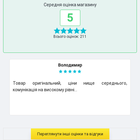
Середня оцінка магазину
5
Всього оцінок: 211
Володимир
Товар оригінальний, ціни нище середнього,
К
комунікація на високому рівні...
Н
..
Переглянути інші оцінки та відгуки