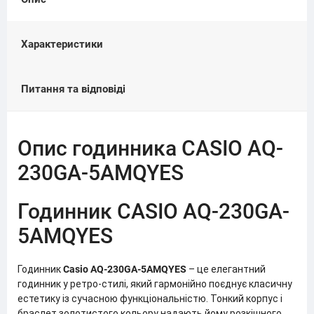
Характеристики
Питання та відповіді
Опис годинника CASIO AQ-
230GA-5AMQYES
Годинник CASIO AQ-230GA-
5AMQYES
Годинник
Casio AQ-230GA-5AMQYES
– це елегантний
годинник у ретро-стилі, який гармонійно поєднує класичну
естетику із сучасною функціональністю. Тонкий корпус і
браслет золотистого кольору надають йому розкішного,