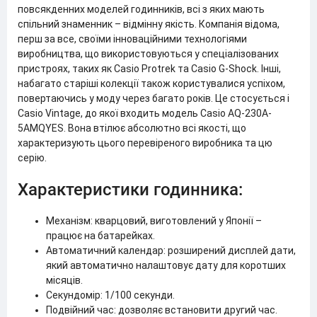
повсякденних моделей годинників, всі з яких мають
спільний знаменник – відмінну якість. Компанія відома,
перш за все, своїми інноваційними технологіями
виробництва, що використовуються у спеціалізованих
пристроях, таких як Casio Protrek та Casio G-Shock. Інші,
набагато старіші колекції також користувалися успіхом,
повертаючись у моду через багато років. Це стосується і
Casio Vintage, до якої входить модель Casio AQ-230A-
5AMQYES. Вона втілює абсолютно всі якості, що
характеризують цього перевіреного виробника та цю
серію.
Характеристики годинника:
Механізм: кварцовий, виготовлений у Японії –
працює на батарейках.
Автоматичний календар: розширений дисплей дати,
який автоматично налаштовує дату для коротших
місяців.
Секундомір: 1/100 секунди.
Подвійний час: дозволяє встановити другий час.