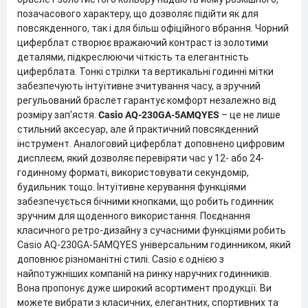
позачасового характеру, що дозволяє підійти як для
повсякденного, так і для більш офіційного вбрання. Чорний
циферблат створює вражаючий контраст із золотими
деталями, підкреслюючи чіткість та елегантність
циферблата. Тонкі стрілки та вертикальні годинні мітки
забезпечують інтуїтивне зчитування часу, а зручний
регульований браслет гарантує комфорт незалежно від
розміру зап'ястя.
Casio AQ-230GA-5AMQYES
– це не лише
стильний аксесуар, але й практичний повсякденний
інструмент. Аналоговий циферблат доповнено цифровим
дисплеєм, який дозволяє перевіряти час у 12- або 24-
годинному форматі, використовувати секундомір,
будильник тощо. Інтуїтивне керування функціями
забезпечується бічними кнопками, що робить годинник
зручним для щоденного використання. Поєднання
класичного ретро-дизайну з сучасними функціями робить
Casio AQ-230GA-5AMQYES універсальним годинником, який
доповнює різноманітні стилі. Casio є однією з
найпотужніших компаній на ринку наручних годинників.
Вона пропонує дуже широкий асортимент продукції. Ви
можете вибрати з класичних, елегантних, спортивних та