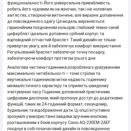
функціональності. Його універсальна привабливість
робить його чудовим як на жіночих, так і на чоловічих
зап'ястях, створюючи витончене, але виразне доповнення
до повсякденного одягу. Ця модель вирізняється
гармонійним поєднанням кольорів; глибокий темно-синій
циферблат ідеально доповнює срібний корпус та
відповідний сітчастий браслет. Такий дизайн не тільки
привертає увагу, але й забезпечує комфорт використання.
Регульований браслет забезпечує точну посадку,
забезпечуючи комфорт протягом усього дня.
Аналогова частина годинника розроблена з урахуванням
максимальної читабельності – тонкі стрілки та
вертикальні годинникові мітки надають годиннику
мінімалістичного характеру та сприяють швидкому
зчитуванню часу. Годинник доповнений практичним
цифровим дисплеєм, який пропонує доступ до додаткових
функцій, таких як 24-годинний формат, секундомір,
будильник та відображення дати. Ці опції інтуїтивно
зрозумілі у використанні завдяки зручним кнопкам,
розташованим з боків корпусу. Casio AQ-230EM-2AEF
поєднує в собі позачасовий дизайн із повсякденною