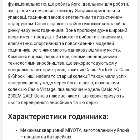
функціональністю, що робить його ідеальним для роботи,
зустрічей чи вечірнього виходу. Завдяки оригінальній
упаковці, годинник також є елегантним та практичним
подарунком. Casio є однією з найпотужніших компаній на
ринку наручних годинників. Вона пропонує дуже широкий
асортимент продукції. Ви можете вибрати з класичних,
елегантних, спортивних та повсякденних моделей
годинників, всі з яких мають однакову відмінну якість.
Компанія відома, перш за все, своїми інноваційними
технологіями виробництва, що використовуються у
спеціалізованих пристроях, таких як Casio Protrek та Casio
G-Shock. Інші, набагато старіші колекції також мали успіх,
повернувшись у моду через багато років, включаючи
колекцію Casio Vintage, яка включає модель Casio AQ-
230EM-2AEF. Вона втілює всі якості, що характеризують
цього перевіреного виробника та цю серію.
Характеристики годинника:
Механізм: кварцовий MIYOTA, виготовлений у Японії
– працює на батарейках.