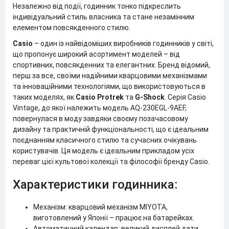
Незалежно від події, годинник тонко підкреслить
індивідуальний стиль власника та стане незамінним
елементом повсякденного стилю.
Casio
– один із найвідоміших виробників годинників у світі,
що пропонує широкий асортимент моделей – від
спортивних, повсякденних та елегантних. Бренд відомий,
перш за все, своїми надійними кварцовими механізмами
та інноваційними технологіями, що використовуються в
таких моделях, як
Casio Protrek
та
G-Shock
. Серія Casio
Vintage, до якої належить модель AQ-230EGL-9AEF,
повернулася в моду завдяки своєму позачасовому
дизайну та практичній функціональності, що є ідеальним
поєднанням класичного стилю та сучасних очікувань
користувачів. Ця модель є ідеальним прикладом усіх
переваг цієї культової колекції та філософії бренду Casio.
Характеристики годинника:
Механізм: кварцовий механізм MIYOTA,
виготовлений у Японії – працює на батарейках.
Автоматичний календар: великий дисплей дати,