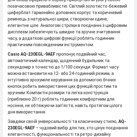
позачасовою привабливістю. Світлий золотисто-бежевий
циферблат гармонійно доповнює корпус та коричневий
ремінець з натуральної шкіри, створюючи єдине,
елегантне ціле. Аналогові стрілки в поєднанні з цифровим
дисплеєм забезпечують швидке та зручне зчитування
часу, а додаткові цифрові функції роблять годинник
практичним повсякденним інструментом.
Casio AQ-230EGL-9AEF
пропонує подвійний час,
автоматичний календар, щоденний будильник та
секундомір з точністю до 1/100 секунди. Формат часу
можна встановити на 12- або 24-годинний режим, а
інтуїтивно зрозуміле керування за допомогою бічних
кнопок робить використання цих функцій простим та
зручним. Компактні розміри та легка конструкція
(приблизно 20 г) роблять годинник комфортним для
носіння, не обтяжуючи зап'ястя, навіть протягом цілого
дня використання.
Завдяки своїй універсальності та класичному стилю,
AQ-
230EGL-9AEF
– чудовий вибір для тих, хто цінує поєднання
елегантності, функціональності та ретро-дизайну.