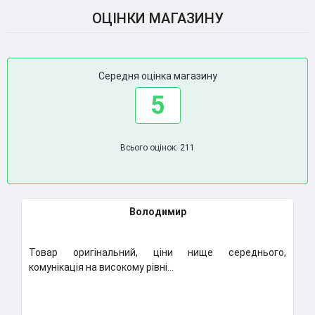
ОЦІНКИ МАГАЗИНУ
Середня оцінка магазину
5
Всього оцінок: 211
Володимир
ар оригінальний, ціни нище середнього,
Класний м
нікація на високому рівні...
Надумаю ку
..