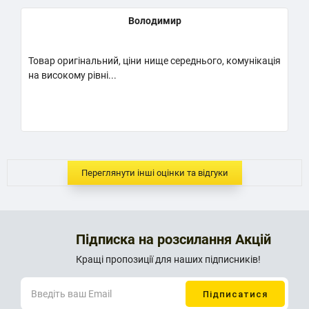
Володимир
Товар оригінальний, ціни нище середнього, комунікація
К
на високому рівні...
Н
..
Переглянути інші оцінки та відгуки
Підписка на розсилання Акцій
Кращі пропозиції для наших підписників!