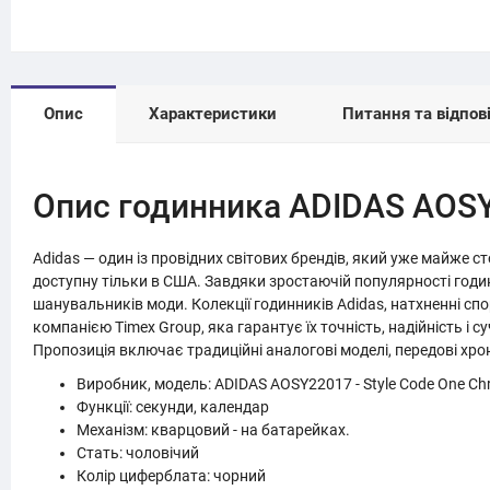
Опис
Характеристики
Питання та відпові
Опис годинника ADIDAS AOSY
Adidas — один із провідних світових брендів, який уже майже с
доступну тільки в США. Завдяки зростаючій популярності год
шанувальників моди. Колекції годинників Adidas, натхненні сп
компанією Timex Group, яка гарантує їх точність, надійність і 
Пропозиція включає традиційні аналогові моделі, передові хро
Виробник, модель: ADIDAS AOSY22017 - Style Code One Ch
Функції: секунди, календар
Механізм: кварцовий - на батарейках.
Стать: чоловічий
Колір циферблата: чорний