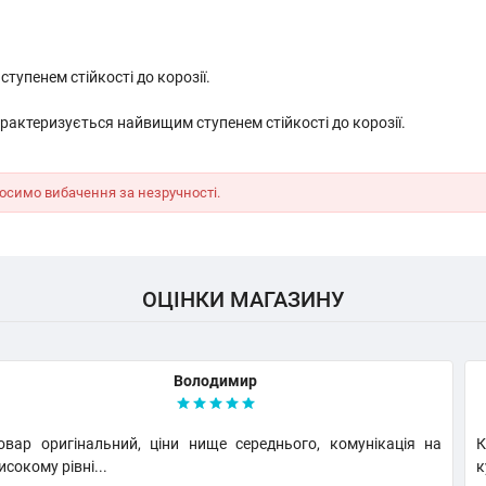
тупенем стійкості до корозії.
характеризується найвищим ступенем стійкості до корозії.
осимо вибачення за незручності.
ОЦІНКИ МАГАЗИНУ
Володимир
овар оригінальний, ціни нище середнього, комунікація на
К
исокому рівні...
к