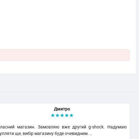
Дмитро
ласний магазин. Замовляю вже другий g-shock. Надумаю
В
упляти ще, вибір магазину буде очевидним. ..
в