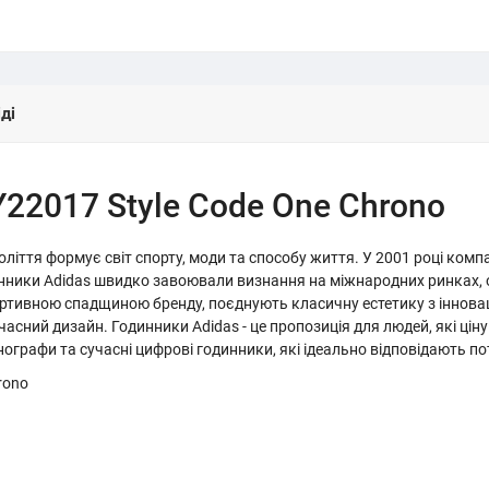
ді
22017 Style Code One Chrono
толіття формує світ спорту, моди та способу життя. У 2001 році ко
инники Adidas швидко завоювали визнання на міжнародних ринках, 
ортивною спадщиною бренду, поєднують класичну естетику з інновац
сучасний дизайн. Годинники Adidas - це пропозиція для людей, які ці
нографи та сучасні цифрові годинники, які ідеально відповідають п
rono