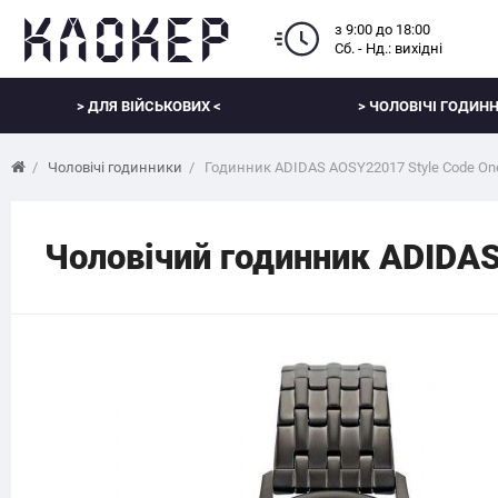
з 9:00 до 18:00
Сб. - Нд.: вихідні
> ДЛЯ ВІЙСЬКОВИХ <
> ЧОЛОВІЧІ ГОДИНН
Чоловічі годинники
Годинник ADIDAS AOSY22017 Style Code On
Чоловічий годинник ADIDAS