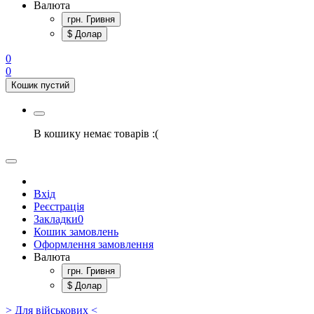
Валюта
грн. Гривня
$ Долар
0
0
Кошик пустий
В кошику немає товарів :(
Вхід
Реєстрація
Закладки
0
Кошик замовлень
Оформлення замовлення
Валюта
грн. Гривня
$ Долар
> Для військових <