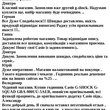
Дмитро
Класний магазин. Замовляю вже другий g-shock. Надумаю
купляти ще, вибір магазину буде очевидним. ..
Герман
Все Дуже Сподобалося!!! Швидко доставлено, якість
продукції відповідає вимогам) Раджу усім прихильникам
якості !!!..
Ганна
Задоволена роботою магазину. Товар відповідав опису,
доставили все швидко, комунікація з магазином приємна.
Дякую! Ношу свої Casio із задоволенням:)..
Дмитро
Дякую. Замовлення виконано швидко, сподобались ціни та
сервіс..
Юрій
Дуже оперативно . Магазин налаштований на покупця .
Такого відношення і чекаєш . Годинник реально дешевше
ніж на інших сайтах на %25 . ..
Володимир
Чудовий магазин. Купив годинник Casio G-SHOCK G-
SQUAD GBA-900UU-5AER, повністю оригінальний, всі
функції працюють, до оригінального додатку Casio підк..
Александр
Всем добрый день. Я сначала оставил негативный отзыв ,
мол взяли предоплату и кинули , а посылку отправили на