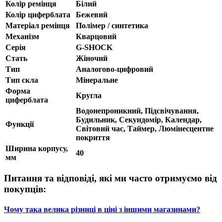
Колір ремінця
Білий
Колір циферблата
Бежевий
Матеріал ремінця
Полімер / синтетика
Механізм
Кварцовий
Серія
G-SHOCK
Стать
Жіночий
Тип
Аналогово-цифровий
Тип скла
Мінеральне
Форма
Кругла
циферблата
Водонепроникний, Підсвічування,
Будильник, Секундомір, Календар,
Функції
Світовий час, Таймер, Люмінесцентне
покриття
Ширина корпусу,
40
мм
Питання та відповіді, які ми часто отримуємо від
покупців:
Чому така велика різниці в ціні з іншими магазинами?