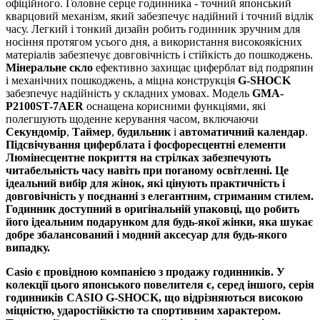
офіційного. Головне серце годинника - точний японський
кварцовий механізм, який забезпечує надійний і точний відлік
часу. Легкий і тонкий дизайн робить годинник зручним для
носіння протягом усього дня, а використання високоякісних
матеріалів забезпечує довговічність і стійкість до пошкоджень.
Мінеральне скло
ефективно захищає циферблат від подряпин
і механічних пошкоджень, а міцна конструкція
G-SHOCK
забезпечує надійність у складних умовах. Модель
GMA-
P2100ST-7AER
оснащена корисними функціями, які
полегшують щоденне керування часом, включаючи
Секундомір
,
Таймер
,
будильник
і
автоматичний календар
.
Підсвічування циферблата і фосфоресцентні елементи
Люмінесцентне покриття
на стрілках забезпечують
читабельність часу навіть при поганому освітленні. Це
ідеальний вибір для жінок, які цінують практичність і
довговічність у поєднанні з елегантним, стриманим стилем.
Годинник доступний в оригінальній упаковці, що робить
його ідеальним
подарунком
для будь-якої жінки, яка шукає
добре збалансований і модний аксесуар для будь-якого
випадку.
Casio
є провідною компанією з продажу годинників. У
колекції цього японського повелителя є, серед іншого, серія
годинників CASIO G-SHOCK, що відрізняються високою
міцністю, ударостійкістю та спортивним характером.