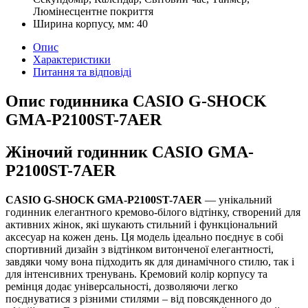
Люмінесцентне покриття
Ширина корпусу, мм:
40
Опис
Характеристики
Питання та відповіді
Опис годинника CASIO G-SHOCK
GMA-P2100ST-7AER
Жіночий годинник CASIO GMA-
P2100ST-7AER
CASIO G-SHOCK GMA-P2100ST-7AER
— унікальний
годинник елегантного кремово-білого відтінку, створений для
активних жінок, які шукають стильний і функціональний
аксесуар на кожен день. Ця модель ідеально поєднує в собі
спортивний дизайн з відтінком витонченої елегантності,
завдяки чому вона підходить як для динамічного стилю, так і
для інтенсивних тренувань. Кремовий колір корпусу та
ремінця додає універсальності, дозволяючи легко
поєднуватися з різними стилями – від повсякденного до