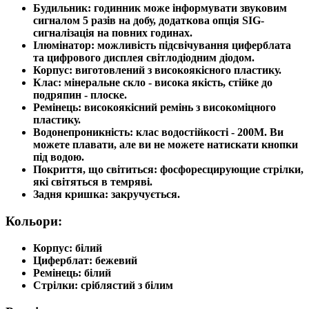
Будильник: годинник може інформувати звуковим
сигналом 5 разів на добу, додаткова опція SIG-
сигналізація на повних годинах.
Ілюмінатор: можливість підсвічування циферблата
та цифрового дисплея світлодіодним діодом.
Корпус: виготовлений з високоякісного пластику.
Клас: мінеральне скло - висока якість, стійке до
подряпин - плоске.
Ремінець: високоякісний ремінь з високоміцного
пластику.
Водонепроникність: клас водостійкості - 200M. Ви
можете плавати, але ви не можете натискати кнопки
під водою.
Покриття, що світиться: фосфоресцирующие стрілки,
які світяться в темряві.
Задня кришка: закручується.
Кольори:
Корпус: білий
Циферблат: бежевий
Ремінець: білий
Стрілки: сріблястий з білим