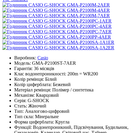
Виробник:
Casio
Модель:
GMA-P2100ST-7AER
Гарантія:
36 місяців
Клас водонепроникності:
200m = WR200
Колір ремінця:
Білий
Колір циферблата:
Бежевий
Матеріал ремінця:
Полімер / синтетика
Механізм:
Кварцовий
Серія:
G-SHOCK
Стать:
Жіночий
Тип:
Аналогово-цифровий
Тип скла:
Мінеральне
Форма циферблата:
Кругла
Функції:
Водонепроникний, Підсвічування, Будильник,
Секундомір, Календар, Світовий час, Таймер,