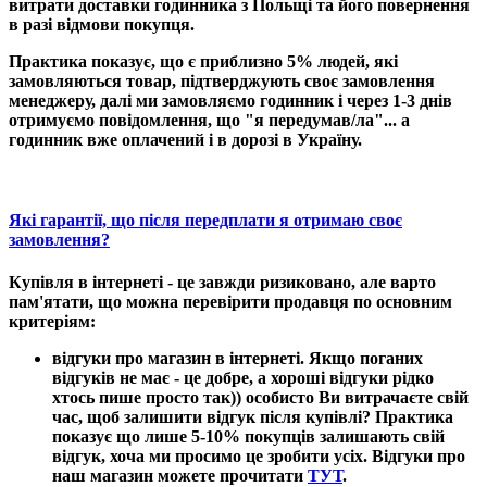
витрати доставки годинника з Польщі та його повернення
в разі відмови покупця.
Практика показує, що є приблизно 5% людей, які
замовляються товар, підтверджують своє замовлення
менеджеру, далі ми замовляємо годинник і через 1-3 днів
отримуємо повідомлення, що "я передумав/ла"... а
годинник вже оплачений і в дорозі в Україну.
Які гарантії, що після передплати я отримаю своє
замовлення?
Купівля в інтернеті - це завжди ризиковано, але варто
пам'ятати, що можна перевірити продавця по основним
критеріям:
відгуки про магазин в інтернеті
. Якщо поганих
відгуків не має - це добре, а хороші відгуки рідко
хтось пише просто так)) особисто Ви витрачаєте свій
час, щоб залишити відгук після купівлі? Практика
показує що лише 5-10% покупців залишають свій
відгук, хоча ми просимо це зробити усіх. Відгуки про
наш магазин можете прочитати
ТУТ
.