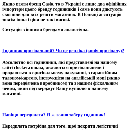
Якщо взяти бренд Casio, то в Україні є лише два офіційних
імпортери цього бренду годинників і саме вони диктують
свої ціни для всіх решти магазинів. В Польщі ж ситуація
зовсім інша і ціни не такі високі.
Ситуація з іншими брендами аналогічна.
Годинник оригінальний? Чи це репліка (копія оригіналу)?
Абсолютно всі годинники, які представлені на нашому
сайті clocker.com.ua, являються
оригінальними
і
продаються в оригінальному пакуванні, з гарантійним
талоном/картою, інструкцією на англійській мові (якщо
вона передбачена виробником) та з нашим фіскальним
чеком, який підтверджує Вашу купівлю в нашому
магазині.
Навіщо передплата? Я ж точно заберу годинник!
Передплата потрібна для того, щоб покрити логістичні