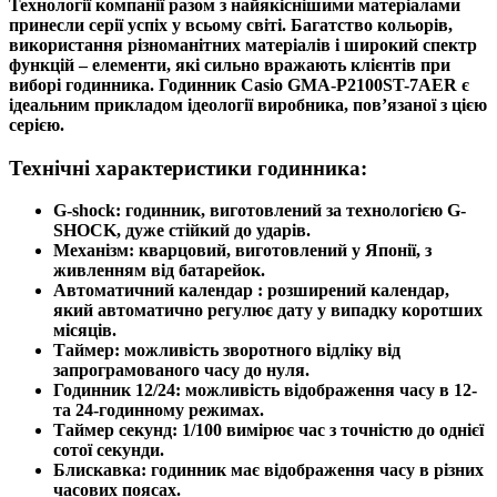
Технології компанії разом з найякіснішими матеріалами
принесли серії успіх у всьому світі. Багатство кольорів,
використання різноманітних матеріалів і широкий спектр
функцій – елементи, які сильно вражають клієнтів при
виборі годинника.
Годинник Casio GMA-P2100ST-7AER
є
ідеальним прикладом ідеології виробника, пов’язаної з цією
серією.
Технічні характеристики годинника:
G-shock: годинник, виготовлений за технологією G-
SHOCK, дуже стійкий до ударів.
Механізм: кварцовий, виготовлений у Японії, з
живленням від батарейок.
Автоматичний календар : розширений календар,
який автоматично регулює дату у випадку коротших
місяців.
Таймер: можливість зворотного відліку від
запрограмованого часу до нуля.
Годинник 12/24: можливість відображення часу в 12-
та 24-годинному режимах.
Таймер секунд: 1/100 вимірює час з точністю до однієї
сотої секунди.
Блискавка: годинник має відображення часу в різних
часових поясах.