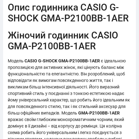
Опис годинника CASIO G-
SHOCK GMA-P2100BB-1AER
Жіночий годинник CASIO
GMA-P2100BB-1AER
Модель
CASIO G-SHOCK GMA-P2100BB-1AER
є ідеальною
пропозицією для активних жінок, які цінують баланс між
функціональністю та елегантністю. Він розроблений, щоб
відповідати як вимогам повсякденного життя, так і
викликам більш інтенсивної діяльності. Його виразний
спортивний стиль у поєднанні з тонкою естетикою надає
йому універсальний характер, що робить його ідеальним як
для повсякденного стилю, так і як стильний аксесуар для
більш офіційних випадків. Модель
GMA-P2100BB-1AER
вражає своїм глибоким монохроматичним чорним, який
домінує в її дизайні – від корпусу до ремінця. Ця колірна
схема робить його універсальним і легко поєднується з