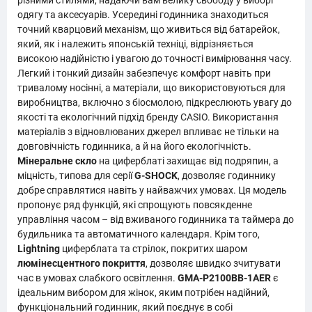
різними стилями, надаючи вам велику свободу у виборі
одягу та аксесуарів. Усередині годинника знаходиться
точний кварцовий механізм, що живиться від батарейок,
який, як і належить японській техніці, відрізняється
високою надійністю і увагою до точності вимірювання часу.
Легкий і тонкий дизайн забезпечує комфорт навіть при
тривалому носінні, а матеріали, що використовуються для
виробництва, включно з біосмолою, підкреслюють увагу до
якості та екологічний підхід бренду CASIO. Використання
матеріалів з відновлюваних джерел впливає не тільки на
довговічність годинника, а й на його екологічність.
Мінеральне скло
на циферблаті захищає від подряпин, а
міцність, типова для серії
G-SHOCK
, дозволяє годиннику
добре справлятися навіть у найважчих умовах. Ця модель
пропонує ряд функцій, які спрощують повсякденне
управління часом – від вживаного годинника та таймера до
будильника та автоматичного календаря. Крім того,
Lightning
циферблата та стрілок, покритих шаром
люмінесцентного покриття
, дозволяє швидко зчитувати
час в умовах слабкого освітлення.
GMA-P2100BB-1AER
є
ідеальним вибором для жінок, яким потрібен надійний,
функціональний годинник, який поєднує в собі