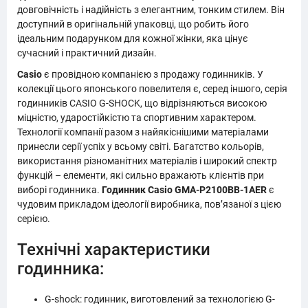
довговічність і надійність з елегантним, тонким стилем. Він
доступний в оригінальній упаковці, що робить його
ідеальним подарунком для кожної жінки, яка цінує
сучасний і практичний дизайн.
Casio
є провідною компанією з продажу годинників. У
колекції цього японського повелителя є, серед іншого, серія
годинників CASIO G-SHOCK, що відрізняються високою
міцністю, ударостійкістю та спортивним характером.
Технології компанії разом з найякіснішими матеріалами
принесли серії успіх у всьому світі. Багатство кольорів,
використання різноманітних матеріалів і широкий спектр
функцій – елементи, які сильно вражають клієнтів при
виборі годинника.
Годинник Casio GMA-P2100BB-1AER
є
чудовим прикладом ідеології виробника, пов’язаної з цією
серією.
Технічні характеристики
годинника:
G-shock: годинник, виготовлений за технологією G-