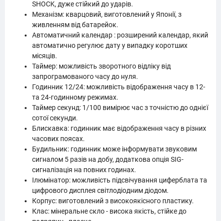
SHOCK, дуже стійкий до ударів.
Механізм: кварцовий, виготовлений у Японії, з
живленням від батарейок.
Автоматичний календар : розширений календар, який
автоматично регулює дату у випадку коротших
місяців.
Таймер: можливість зворотного відліку від
запрограмованого часу до нуля.
Годинник 12/24: можливість відображення часу в 12-
та 24-годинному режимах.
Таймер секунд: 1/100 вимірює час з точністю до однієї
сотої секунди.
Блискавка: годинник має відображення часу в різних
часових поясах.
Будильник: годинник може інформувати звуковим
сигналом 5 разів на добу, додаткова опція SIG-
сигналізація на повних годинах.
Ілюмінатор: можливість підсвічування циферблата та
цифрового дисплея світлодіодним діодом.
Корпус: виготовлений з високоякісного пластику.
Клас: мінеральне скло - висока якість, стійке до