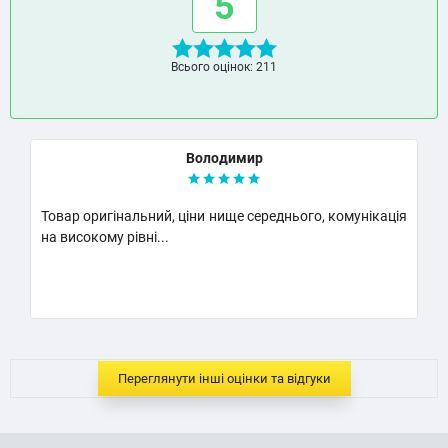
5
Всього оцінок: 211
Володимир
р оригінальний, ціни нище середнього, комунікація
Класний м
исокому рівні...
Надумаю ку
..
Переглянути інші оцінки та відгуки