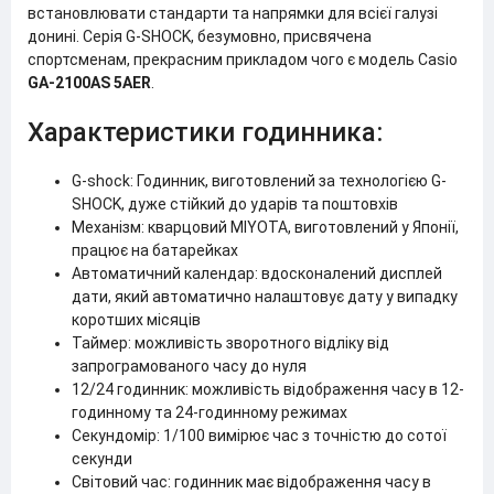
встановлювати стандарти та напрямки для всієї галузі
донині. Серія G-SHOCK, безумовно, присвячена
спортсменам, прекрасним прикладом чого є модель Casio
GA-2100AS 5AER
.
Характеристики годинника:
G-shock: Годинник, виготовлений за технологією G-
SHOCK, дуже стійкий до ударів та поштовхів
Механізм: кварцовий MIYOTA, виготовлений у Японії,
працює на батарейках
Автоматичний календар: вдосконалений дисплей
дати, який автоматично налаштовує дату у випадку
коротших місяців
Таймер: можливість зворотного відліку від
запрограмованого часу до нуля
12/24 годинник: можливість відображення часу в 12-
годинному та 24-годинному режимах
Секундомір: 1/100 вимірює час з точністю до сотої
секунди
Світовий час: годинник має відображення часу в