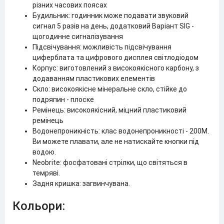
різних часових поясах
Будильник: годинник може подавати звуковий
сигнал 5 разів на день, додатковий Варіант SIG -
щогодинне сигналізування
Підсвічування: можливість підсвічування
циферблата та цифрового дисплея світлодіодом
Корпус: виготовлений з високоякісного карбону, з
додаванням пластикових елементів
Скло: високоякісне мінеральне скло, стійке до
подряпин - плоске
Ремінець: високоякісний, міцний пластиковий
ремінець
Водонепроникність: клас водонепроникності - 200М.
Ви можете плавати, але не натискайте кнопки під
водою.
Neobrite: фосфатовані стрілки, що світяться в
темряві.
Задня кришка: загвинчувана.
Кольори: