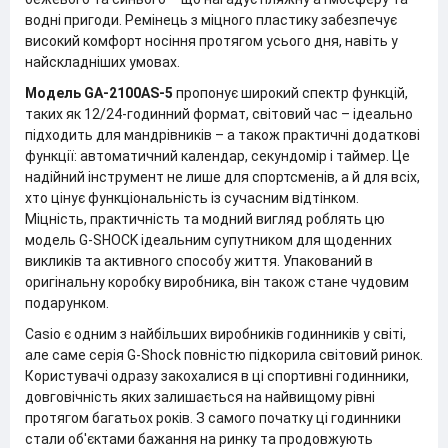
водні пригоди. Ремінець з міцного пластику забезпечує
високий комфорт носіння протягом усього дня, навіть у
найскладніших умовах.
Модель GA-2100AS-5
пропонує широкий спектр функцій,
таких як 12/24-годинний формат, світовий час – ідеально
підходить для мандрівників – а також практичні додаткові
функції: автоматичний календар, секундомір і таймер. Це
надійний інструмент не лише для спортсменів, а й для всіх,
хто цінує функціональність із сучасним відтінком.
Міцність, практичність та модний вигляд роблять цю
модель G-SHOCK ідеальним супутником для щоденних
викликів та активного способу життя. Упакований в
оригінальну коробку виробника, він також стане чудовим
подарунком.
Casio є одним з найбільших виробників годинників у світі,
але саме серія G-Shock повністю підкорила світовий ринок.
Користувачі одразу закохалися в ці спортивні годинники,
довговічність яких залишається на найвищому рівні
протягом багатьох років. З самого початку ці годинники
стали об'єктами бажання на ринку та продовжують