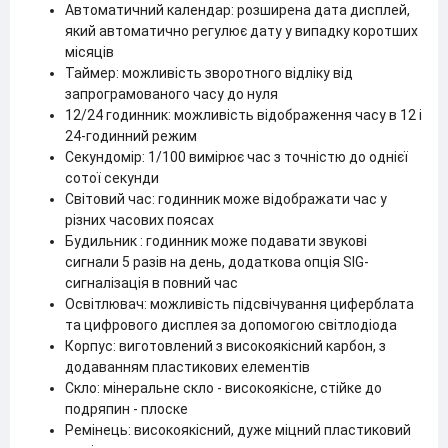
Автоматичний календар: розширена дата дисплей,
який автоматично регулює дату у випадку коротших
місяців
Таймер: можливість зворотного відліку від
запрограмованого часу до нуля
12/24 годинник: можливість відображення часу в 12 і
24-годинний режим
Секундомір: 1/100 вимірює час з точністю до однієї
сотої секунди
Світовий час: годинник може відображати час у
різних часових поясах
Будильник : годинник може подавати звукові
сигнали 5 разів на день, додаткова опція SIG-
сигналізація в повний час
Освітлювач: можливість підсвічування циферблата
та цифрового дисплея за допомогою світлодіода
Корпус: виготовлений з високоякісний карбон, з
додаванням пластикових елементів
Скло: мінеральне скло - високоякісне, стійке до
подряпин - плоске
Ремінець: високоякісний, дуже міцний пластиковий