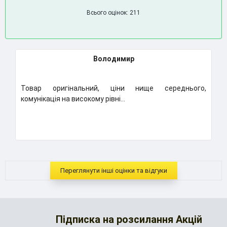
Всього оцінок: 211
Володимир
Товар оригінальний, ціни нище середнього,
Клас
комунікація на високому рівні...
Надум
..
Переглянути інші оцінки та відгуки
Підписка на розсилання Акцій