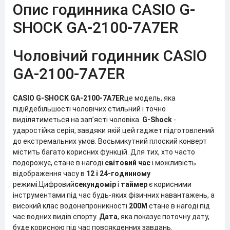
Опис годинника CASIO G-
SHOCK GA-2100-7A7ER
Чоловічий годинник CASIO
GA-2100-7A7ER
CASIO G-SHOCK GA-2100-7A7ER
це модель, яка
підійде
більшості чоловічих стильний і точно
виділятиметься на зап’ясті чоловіка.
G-Shock
-
ударостійка серія, завдяки якій цей гаджет підготовлений
до екстремальних умов. Восьмикутний плоский конверт
містить багато корисних функцій. Для тих, хто часто
подорожує, стане в нагоді
світовий час
і можливість
відображення часу в
12 і 24-годинному
режимі.
Цифровий
секундомір
і
таймер
є корисними
інструментами під час будь-яких фізичних навантажень, а
високий клас водонепроникності
200M
стане в нагоді під
час водних видів спорту.
Дата
, яка показує поточну дату,
буде корисною під час повсякденних завдань.