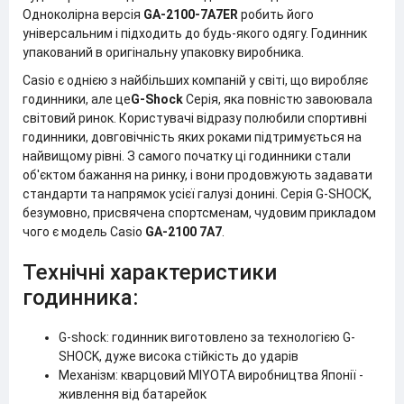
Одноколірна версія
GA-2100-7A7ER
робить його
універсальним і підходить до будь-якого одягу.
Годинник
упакований в оригінальну упаковку виробника.
Casio є однією з найбільших компаній у світі, що виробляє
годинники, але це
G-Shock
Серія, яка повністю завоювала
світовий ринок. Користувачі відразу полюбили спортивні
годинники, довговічність яких роками підтримується на
найвищому рівні. З самого початку ці годинники стали
об'єктом бажання на ринку, і вони продовжують задавати
стандарти та напрямок усієї галузі донині. Серія G-SHOCK,
безумовно, присвячена спортсменам, чудовим прикладом
чого є модель Casio
GA-2100 7A7
.
Технічні характеристики
годинника:
G-shock: годинник виготовлено за технологією G-
SHOCK, дуже висока стійкість до ударів
Механізм: кварцовий MIYOTA виробництва Японії -
живлення від батарейок