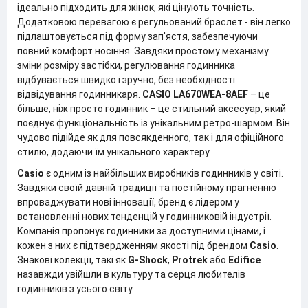
ідеально підходить для жінок, які цінують точність.
Додатковою перевагою є регульований браслет - він легко
підлаштовується під форму зап'ястя, забезпечуючи
повний комфорт носіння. Завдяки простому механізму
зміни розміру застібки, регулювання годинника
відбувається швидко і зручно, без необхідності
відвідування годинникаря.
CASIO LA670WEA-8AEF
– це
більше, ніж просто годинник – це стильний аксесуар, який
поєднує функціональність із унікальним ретро-шармом. Він
чудово підійде як для повсякденного, так і для офіційного
стилю, додаючи їм унікального характеру.
Casio
є одним із найбільших виробників годинників у світі.
Завдяки своїй давній традиції та постійному прагненню
впроваджувати нові інновації, бренд є лідером у
встановленні нових тенденцій у годинниковій індустрії.
Компанія пропонує годинники за доступними цінами, і
кожен з них є підтвердженням якості під брендом
Casio
.
Знакові колекції, такі як
G-Shock
,
Protrek
або
Edifice
назавжди увійшли в культуру та серця любителів
годинників з усього світу.