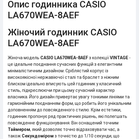
Опис годинника CASIO
LA670WEA-8AEF
Жіночий годинник CASIO
LA670WEA-8AEF
Жіноча модель
CASIO LA670WEA-8AEF
з колекції
VINTAGE
-
це ідеальне поєднання сучасних функцій з елегантним
мінімалістичним дизайном. Сріблястий корпус із
високоякісної нержавіючої сталі та браслет з ніжним
блиском ідеально вписують цей годинник у класичний
стиль, підкреслюючи при цьому сучасний характер
власника. Його дизайн привертає увагу тонкими лініями та
гармонійним поєднанням форм, що робить його унікальним
доповненням до повсякденного стилю. Крім естетики,
годинник пропонує ряд практичних рішень, які полегшать
повсякденне функціонування. Він оснащений точним
Таймером
, який дозволяє точно відраховувати час, а
також
Секундоміром
з точністю до 1/10 секунди, що