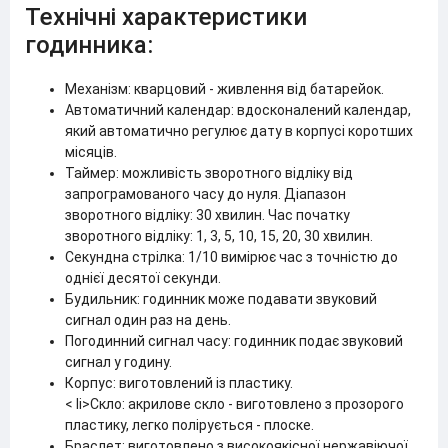
Технічні характеристики
годинника:
Механізм: кварцовий - живлення від батарейок.
Автоматичний календар: вдосконалений календар,
який автоматично регулює дату в корпусі коротших
місяців.
Таймер: можливість зворотного відліку від
запрограмованого часу до нуля. Діапазон
зворотного відліку: 30 хвилин. Час початку
зворотного відліку: 1, 3, 5, 10, 15, 20, 30 хвилин.
Секундна стрілка: 1/10 вимірює час з точністю до
однієї десятої секунди.
Будильник: годинник може подавати звуковий
сигнал один раз на день.
Погодинний сигнал часу: годинник подає звуковий
сигнал у годину.
Корпус: виготовлений із пластику.
< li>Скло: акрилове скло - виготовлено з прозорого
пластику, легко полірується - плоске.
Браслет: виготовлено з високоякісної нержавіючої