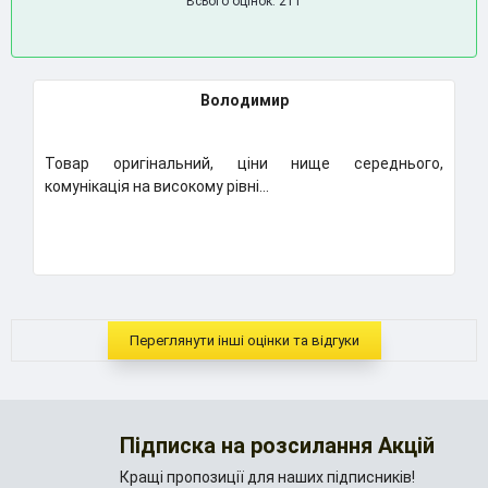
Всього оцінок: 211
Володимир
Товар оригінальний, ціни нище середнього,
К
комунікація на високому рівні...
Н
..
Переглянути інші оцінки та відгуки
Підписка на розсилання Акцій
Кращі пропозиції для наших підписників!