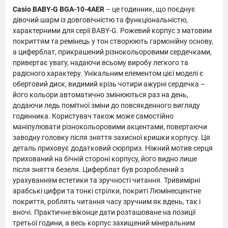
Casio BABY-G BGA-10-4AER
– це годинник, що поєднує
дівочий шарм із довговічністю та функціональністю,
характерними для серії BABY-G. Рожевий корпус з матовим
покриттям та ремінець у тон створюють гармонійну основу,
а циферблат, прикрашений різнокольоровими сердечками,
привертає увагу, надаючи всьому виробу легкого та
радісного характеру. Унікальним елементом цієї моделі є
обертовий диск, видимий крізь чотири ажурні сердечка –
його кольори автоматично змінюються раз на день,
додаючи ледь помітної зміни до повсякденного вигляду
годинника. Користувач також може самостійно
маніпулювати різнокольоровими акцентами, повертаючи
заводну головку після зняття захисної кришки корпусу. Ця
деталь приховує додатковий сюрприз. Ніжний мотив серця
прихований на бічній стороні корпусу, його видно лише
після зняття безеля. Циферблат був розроблений з
урахуванням естетики та зручності читання. Тривимірні
арабські цифри та тонкі стрілки, покриті Люмінесцентне
покриття, роблять читання часу зручним як вдень, так і
вночі. Практичне віконце дати розташоване на позиції
третьої години, а весь корпус захищений мінеральним