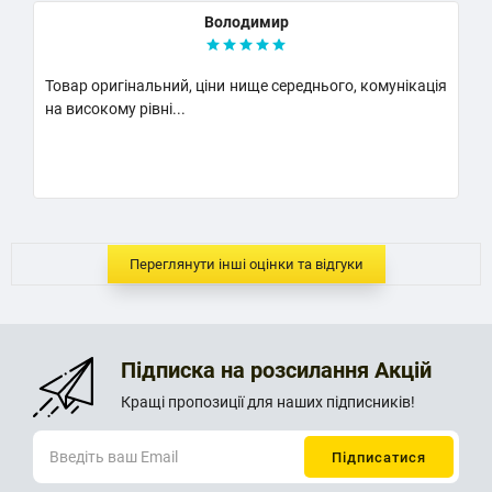
Володимир
Товар оригінальний, ціни нище середнього, комунікація
К
на високому рівні...
Н
..
Переглянути інші оцінки та відгуки
Підписка на розсилання Акцій
Кращі пропозиції для наших підписників!