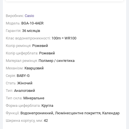
Виробник:
Casio
Модель:
BGA-10-4AER
Гарантія:
36 місяців
Клас водонепроникності:
100m = WR100
Колір ремінця:
Рожевий
Колір циферблата:
Рожевий
Матеріал ремінця:
Полімер / синтетика
Механізм:
Кварцовий
Серія:
BABY-G
Стать:
Жіночий
Тип:
Аналоговий
Тип скла:
Мінеральне
Форма циферблата:
Кругла
Функції:
Водонепроникний, Люмінесцентне покриття, Календар
Ширина корпусу, мм:
42