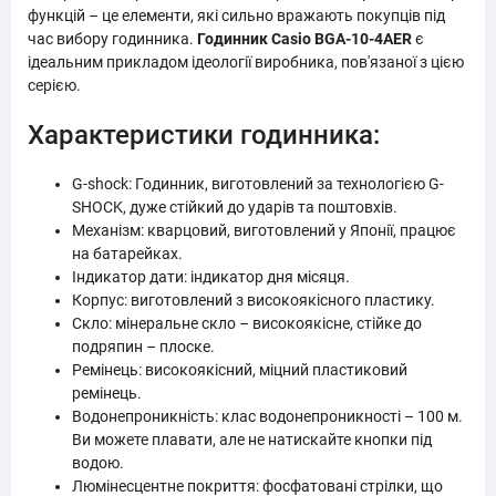
функцій – це елементи, які сильно вражають покупців під
час вибору годинника.
Годинник Casio BGA-10-4AER
є
ідеальним прикладом ідеології виробника, пов'язаної з цією
серією.
Характеристики годинника:
G-shock: Годинник, виготовлений за технологією G-
SHOCK, дуже стійкий до ударів та поштовхів.
Механізм: кварцовий, виготовлений у Японії, працює
на батарейках.
Індикатор дати: індикатор дня місяця.
Корпус: виготовлений з високоякісного пластику.
Скло: мінеральне скло – високоякісне, стійке до
подряпин – плоске.
Ремінець: високоякісний, міцний пластиковий
ремінець.
Водонепроникність: клас водонепроникності – 100 м.
Ви можете плавати, але не натискайте кнопки під
водою.
Люмінесцентне покриття: фосфатовані стрілки, що