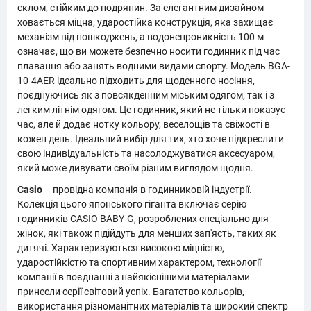
склом, стійким до подряпин. За елегантним дизайном
ховається міцна, ударостійка конструкція, яка захищає
механізм від пошкоджень, а водонепроникність 100 м
означає, що ви можете безпечно носити годинник під час
плавання або занять водними видами спорту. Модель BGA-
10-4AER ідеально підходить для щоденного носіння,
поєднуючись як з повсякденним міським одягом, так і з
легким літнім одягом. Це годинник, який не тільки показує
час, але й додає нотку кольору, веселощів та свіжості в
кожен день. Ідеальний вибір для тих, хто хоче підкреслити
свою індивідуальність та насолоджуватися аксесуаром,
який може дивувати своїм різним виглядом щодня.
Casio
– провідна компанія в годинниковій індустрії.
Колекція цього японського гіганта включає серію
годинників CASIO BABY-G, розроблених спеціально для
жінок, які також підійдуть для менших зап'ясть, таких як
дитячі. Характеризуються високою міцністю,
ударостійкістю та спортивним характером, технології
компанії в поєднанні з найякіснішими матеріалами
принесли серії світовий успіх. Багатство кольорів,
використання різноманітних матеріалів та широкий спектр