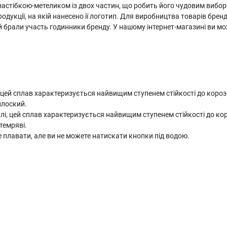
застібкою-метеликом із двох частин, що робить його чудовим вибор
родукції, на якій нанесено її логотип. Для виробництва товарів бр
кій брали участь годинники бренду. У нашому інтернет-магазині ви м
 цей сплав характеризується найвищим ступенем стійкості до корозі
плоский.
лі, цей сплав характеризується найвищим ступенем стійкості до коро
темряві.
е плавати, але ви не можете натискати кнопки під водою.