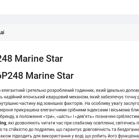
ді
48 Marine Star
P248 Marine Star
елегантний і ретельно розроблений годинник, який ідеально доповн
тить надійний японський кварцовий механізм, який забезпечує точну
нутрішню частину від зовнішніх факторів. На особливу увагу заслуг
верхня прикрашена елегантними срібними індексами і вісьмома бли
енду, а положення «три», «шість» і «дев’ять» позначені сріблясти
ing
, які дозволяють читати час при слабкому освітленні, світячись 
та стійкістю до подряпин, що гарантує довговічність та бездоганн
акож підходить для використання у воді, що робить його функціон