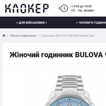
з 9:00 до 18:00
Сб. - Нд.: вихідні
> ДЛЯ ВІЙСЬКОВИХ <
> ЧОЛОВІЧІ ГОДИНН
Жіночі годинники
Годинник BULOVA 96P248 Marine Star
Жіночий годинник BULOVA 9