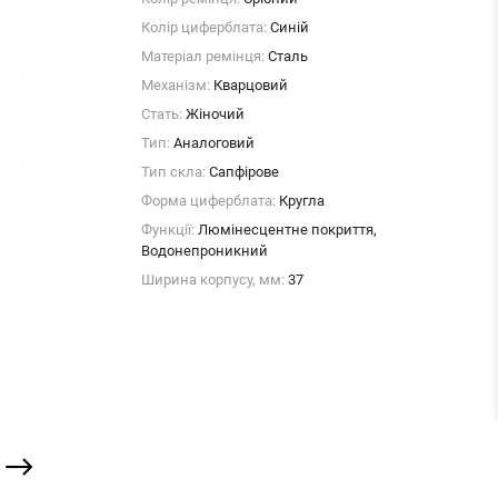
Колір циферблата:
Синій
Матеріал ремінця:
Сталь
Механізм:
Кварцовий
Стать:
Жіночий
Тип:
Аналоговий
Тип скла:
Сапфірове
Форма циферблата:
Кругла
Функції:
Люмінесцентне покриття,
Водонепроникний
Ширина корпусу, мм:
37