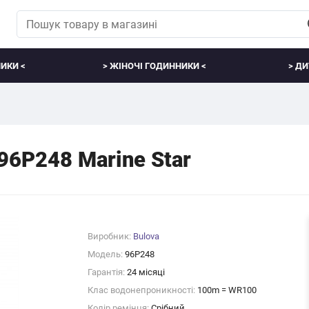
ИКИ <
> ЖІНОЧІ ГОДИННИКИ <
> ДИ
6P248 Marine Star
Виробник:
Bulova
Модель:
96P248
Гарантія:
24 місяці
Клас водонепроникності:
100m = WR100
Колір ремінця:
Срібний