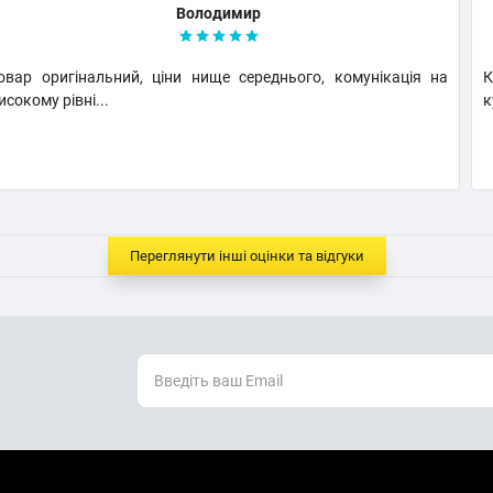
Володимир
овар оригінальний, ціни нище середнього, комунікація на
К
исокому рівні...
к
Переглянути інші оцінки та відгуки