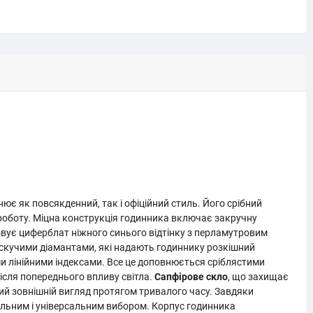
ює як повсякденний, так і офіційний стиль. Його срібний
 роботу. Міцна конструкція годинника включає закручну
овує циферблат ніжного синього відтінку з перламутровим
скучими діамантами, які надають годиннику розкішний
ми лінійними індексами. Все це доповнюється сріблястими
після попереднього впливу світла.
Сапфірове скло
, що захищає
ий зовнішній вигляд протягом тривалого часу. Завдяки
альним і універсальним вибором. Корпус годинника