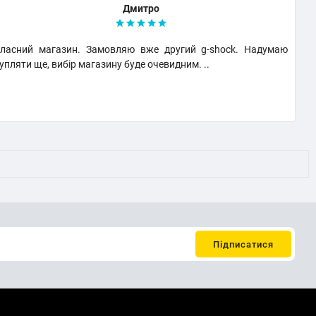
Дмитро
ласний магазин. Замовляю вже другий g-shock. Надумаю
В
упляти ще, вибір магазину буде очевидним. ..
в