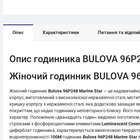
Опис
Характеристики
Питання та відпові
Опис годинника BULOVA 96P2
Жіночий годинник BULOVA 96
Жіночий годинник
Bulova 96P248 Marine Star
— це надзвичайно 
корпус, виготовлений з високоякісної нержавіючої сталі, міс
кришку корпусу з нержавіючої сталі, яка додатково захищає в
покриттям, що надає годиннику неповторного блиску. Його по
характер. Положення «дванадцять годин» виділено логотипом бр
стрілками з фосфоресцентними елементами
Luminescent Cover
циферблат годинника, характеризується винятковою твердістю 
водонепроникності
100M
годинник
Bulova 96P248 Marine Star
т