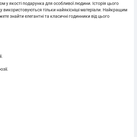
ом у якості подарунка для особливої людини. Історія цього
енду використовуються тільки найякісніші матеріали. Найкращим
ожете знайти елегантні та класичні годинники від цього
ї.
зії.