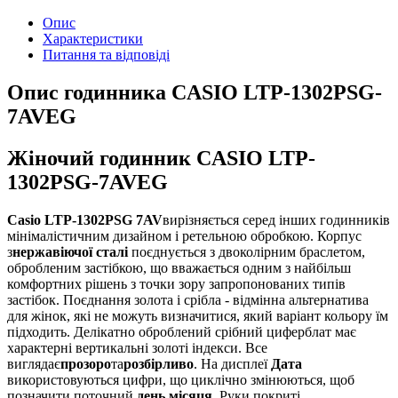
Опис
Характеристики
Питання та відповіді
Опис годинника CASIO LTP-1302PSG-
7AVEG
Жіночий годинник CASIO LTP-
1302PSG-7AVEG
Casio LTP-1302PSG 7AV
вирізняється серед інших годинників
мінімалістичним дизайном і ретельною обробкою. Корпус
з
нержавіючої сталі
поєднується з двоколірним браслетом,
обробленим застібкою, що вважається одним з найбільш
комфортних рішень з точки зору запропонованих типів
застібок. Поєднання золота і срібла - відмінна альтернатива
для жінок, які не можуть визначитися, який варіант кольору їм
підходить. Делікатно оброблений срібний циферблат має
характерні вертикальні золоті індекси. Все
виглядає
прозоро
та
розбірливо
. На дисплеї
Дата
використовуються цифри, що циклічно змінюються, щоб
позначити поточний
день місяця
. Руки покриті