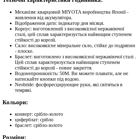
Механізм: кварцовий MIYOTA виробництва Японії -
живлення від акумулятора.
Відображення дати: індикатор дня місяця.
Корпус: виготовлений з високоякісної нержавіючої
сталі, цей сплав характеризується найвищим ступенем
стійкості до корозії.
Скло: високоякісне мінеральне скло, стійке до подряпин
- плоске.
Браслет: виготовлено з високоякісної нержавіючої сталі .
Цей сплав характеризується найвищим ступенем
стійкості до корозії - повне закриття.
Водонепроникність: 50М. Ви можете плавати, але не
натискайте кнопки під водою.
Neobride: фосфоресцирующие руки, які світяться в
темряві.
Кольори:
конверт: срібло-золото
циферблат: срібло
браслет: срібло-золото
Розміри: