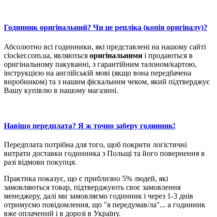
Годинник оригінальний? Чи це репліка (копія оригіналу)?
Абсолютно всі годинники, які представлені на нашому сайті
clocker.com.ua, являються
оригінальними
і продаються в
оригінальному пакуванні, з гарантійним талоном/картою,
інструкцією на англійській мові (якщо вона передбачена
виробником) та з нашим фіскальним чеком, який підтверджує
Вашу купівлю в нашому магазині.
Навіщо передплата? Я ж точно заберу годинник!
Передплата потрібна для того, щоб покрити логістичні
витрати доставки годинника з Польщі та його повернення в
разі відмови покупця.
Практика показує, що є приблизно 5% людей, які
замовляються товар, підтверджують своє замовлення
менеджеру, далі ми замовляємо годинник і через 1-3 днів
отримуємо повідомлення, що "я передумав/ла"... а годинник
вже оплачений і в дорозі в Україну.