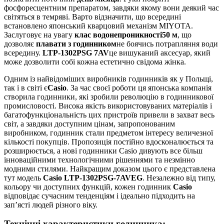
фосфоресцентним препаратом, завдяки якому вони деякий час
світяться в темряві. Варто відзначити, що всередині
встановлено японський кварцовий механізм MIYOTA.
Заслуговує на увагу
клас водонепроникності
50 м
, що
дозволяє
плавати з годинником
не боячись потрапляння води
всередину.
LTP-1302PSG 7AV
це вишуканий аксесуар, який
може дозволити собі кожна естетично свідома жінка.
Одним із найвідоміших виробників годинників як у Польщі,
так і в світі є
Casio
. За час своєї роботи ця японська компанія
створила годинники, які зробили революцію в годинникової
промисловості. Висока якість використовуваних матеріалів і
багатофункціональність цих пристроїв привели в захват весь
світ, а завдяки доступним цінам, запропонованим
виробником, годинник стали предметом інтересу величезної
кількості покупців. Пропозиція постійно вдосконалюється та
розширюється, а нові годинники Casio дивують все більш
інноваційними технологічними рішеннями та незмінно
модними стилями. Найкращим доказом цього є представлена
тут модель
Casio LTP-1302PSG-7AVEG
. Незалежно від типу,
кольору чи доступних функцій, кожен годинник
Casio
відповідає сучасним тенденціям і ідеально підходить на
зап’ясті людей різного віку.
Технічні характеристики годинника: