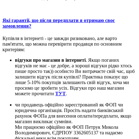
Які гарантії, що після передплати я отримаю своє
замовлення?
Купівля в інтернеті - це завжди ризиковано, але варто
пам'ятати, що можна перевірити продавця по основним
критеріям:
відгуки про магазин в інтернеті
. Якщо поганих
відгуків не має - це добре, а хороші відгуки рідко хтось
пише просто так)) особисто Ви витрачаєте свій час, щоб
залишити відгук після купівлі? Практика показує що
лише 5-10% покупців залишають свій відгук, хоча ми
просимо це зробити усіх. Відгуки про наш магазин
можете прочитати
ТУТ
.
чи продавець офіційно зареєстрований як ФОП чи
юридична організація. Просіть надати банківський
рахунок ФОПа для внесення оплати/передплати, якщо
магазин викликає сумніви.
Ми працюємо офіційно як ФОП Петрук Микола
Володимирович, ЄДРПОУ 3362605137 та надаємо
фіскальні чеки всім покупцям.