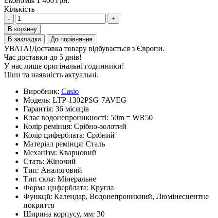
Економія 1 400 грн.
Кількість
-
+
В корзину
В закладки
До порівняння
УВАГА!
Доставка товару відбувається з Європи.
Час доставки до 5 днів!
У нас лише оригінальні годинники!
Ціни та наявність актуальні.
Виробник:
Casio
Модель:
LTP-1302PSG-7AVEG
Гарантія:
36 місяців
Клас водонепроникності:
50m = WR50
Колір ремінця:
Срібно-золотий
Колір циферблата:
Срібний
Матеріал ремінця:
Сталь
Механізм:
Кварцовий
Стать:
Жіночий
Тип:
Аналоговий
Тип скла:
Мінеральне
Форма циферблата:
Кругла
Функції:
Календар, Водонепроникний, Люмінесцентне
покриття
Ширина корпусу, мм:
30