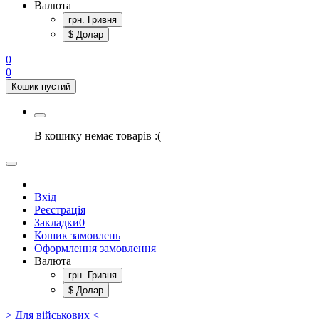
Валюта
грн. Гривня
$ Долар
0
0
Кошик пустий
В кошику немає товарів :(
Вхід
Реєстрація
Закладки
0
Кошик замовлень
Оформлення замовлення
Валюта
грн. Гривня
$ Долар
> Для військових <