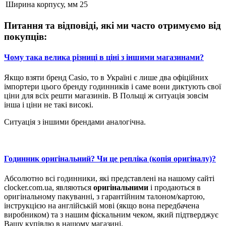
Ширина корпусу, мм
25
Питання та відповіді, які ми часто отримуємо від
покупців:
Чому така велика різниці в ціні з іншими магазинами?
Якщо взяти бренд Casio, то в Україні є лише два офіційних
імпортери цього бренду годинників і саме вони диктують свої
ціни для всіх решти магазинів. В Польщі ж ситуація зовсім
інша і ціни не такі високі.
Ситуація з іншими брендами аналогічна.
Годинник оригінальний? Чи це репліка (копія оригіналу)?
Абсолютно всі годинники, які представлені на нашому сайті
clocker.com.ua, являються
оригінальними
і продаються в
оригінальному пакуванні, з гарантійним талоном/картою,
інструкцією на англійській мові (якщо вона передбачена
виробником) та з нашим фіскальним чеком, який підтверджує
Вашу купівлю в нашому магазині.