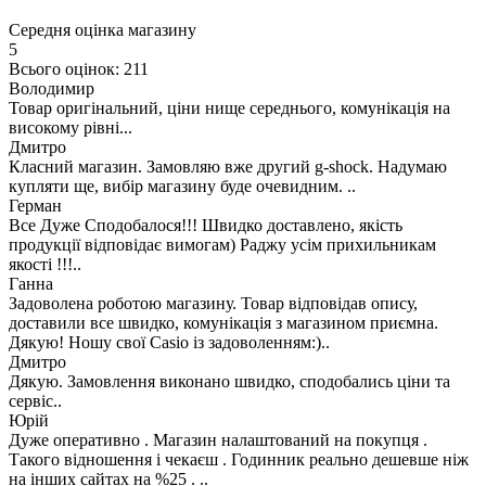
Середня оцінка магазину
5
Всього оцінок: 211
Володимир
Товар оригінальний, ціни нище середнього, комунікація на
високому рівні...
Дмитро
Класний магазин. Замовляю вже другий g-shock. Надумаю
купляти ще, вибір магазину буде очевидним. ..
Герман
Все Дуже Сподобалося!!! Швидко доставлено, якість
продукції відповідає вимогам) Раджу усім прихильникам
якості !!!..
Ганна
Задоволена роботою магазину. Товар відповідав опису,
доставили все швидко, комунікація з магазином приємна.
Дякую! Ношу свої Casio із задоволенням:)..
Дмитро
Дякую. Замовлення виконано швидко, сподобались ціни та
сервіс..
Юрій
Дуже оперативно . Магазин налаштований на покупця .
Такого відношення і чекаєш . Годинник реально дешевше ніж
на інших сайтах на %25 . ..