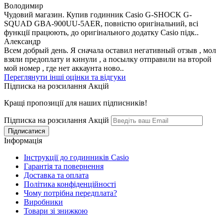
Володимир
Чудовий магазин. Купив годинник Casio G-SHOCK G-
SQUAD GBA-900UU-5AER, повністю оригінальний, всі
функції працюють, до оригінального додатку Casio підк..
Александр
Всем добрый день. Я сначала оставил негативный отзыв , мол
взяли предоплату и кинули , а посылку отправили на второй
мой номер , где нет аккаунта ново..
Переглянути інші оцінки та відгуки
Підписка на розсилання Акцій
Кращі пропозиції для наших підписників!
Підписка на розсилання Акцій
Інформація
Інструкції до годинників Casio
Гарантія та повернення
Доставка та оплата
Політика конфіденційності
Чому потрібна передплата?
Виробники
Товари зі знижкою