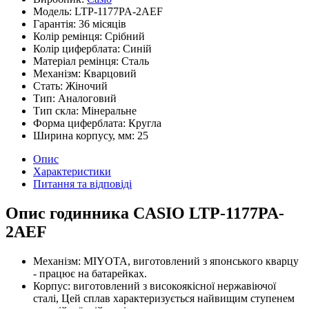
Модель:
LTP-1177PA-2AEF
Гарантія:
36 місяців
Колір ремінця:
Срібний
Колір циферблата:
Синій
Матеріал ремінця:
Сталь
Механізм:
Кварцовий
Стать:
Жіночий
Тип:
Аналоговий
Тип скла:
Мінеральне
Форма циферблата:
Кругла
Ширина корпусу, мм:
25
Опис
Характеристики
Питання та відповіді
Опис годинника CASIO LTP-1177PA-
2AEF
Механізм: MIYOTA, виготовлений з японського кварцу
- працює на батарейках.
Корпус: виготовлений з високоякісної нержавіючої
сталі, Цей сплав характеризується найвищим ступенем