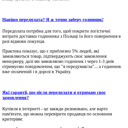
Навіщо передплата? Я ж точно заберу годинник!
Передплата потрібна для того, щоб покрити логістичні
витрати доставки годинника з Польщі та його повернення в
разі відмови покупця.
Практика показує, що є приблизно 5% людей, які
замовляються товар, підтверджують своє замовлення
менеджеру, далі ми замовляємо годинник і через 1-3 днів
отримуємо повідомлення, що "я передумав/ла"... а годинник
вже оплачений і в дорозі в Україну.
Які гарантії, що після передплати я отримаю своє
замовлення?
Купівля в інтернеті - це завжди ризиковано, але варто
пам'ятати, що можна перевірити продавця по основним
критеріям: