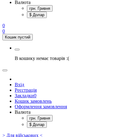
Валюта
грн. Гривня
$ Долар
0
0
Кошик пустий
В кошику немає товарів :(
Вхід
Реєстрація
Закладки
0
Кошик замовлень
Оформлення замовлення
Валюта
грн. Гривня
$ Долар
> Для військових <