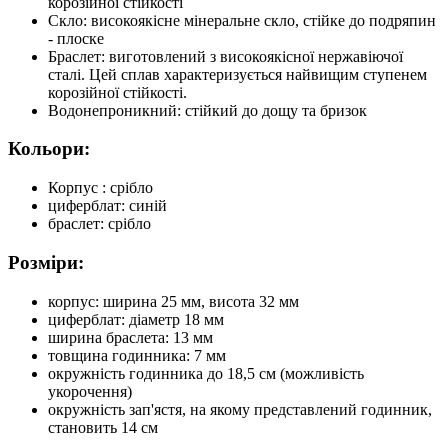
корозійної стійкості
Скло: високоякісне мінеральне скло, стійке до подряпин
- плоске
Браслет: виготовлений з високоякісної нержавіючої
сталі. Цей сплав характеризується найвищим ступенем
корозійної стійкості.
Водонепроникний: стійкий до дощу та бризок
Кольори:
Корпус : срібло
циферблат: синій
браслет: срібло
Розміри:
корпус: ширина 25 мм, висота 32 мм
циферблат: діаметр 18 мм
ширина браслета: 13 мм
товщина годинника: 7 мм
окружність годинника до 18,5 см (можливість
укорочення)
окружність зап'ястя, на якому представлений годинник,
становить 14 см