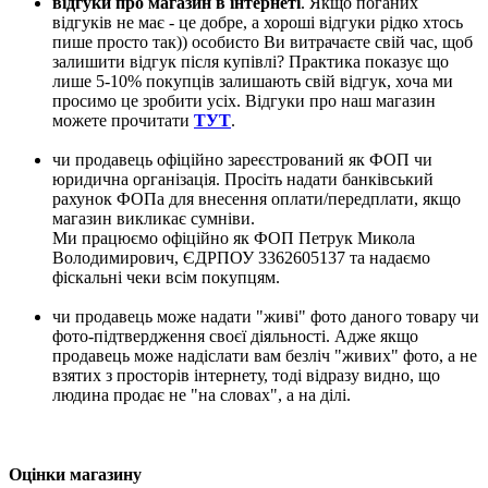
відгуки про магазин в інтернеті
. Якщо поганих
відгуків не має - це добре, а хороші відгуки рідко хтось
пише просто так)) особисто Ви витрачаєте свій час, щоб
залишити відгук після купівлі? Практика показує що
лише 5-10% покупців залишають свій відгук, хоча ми
просимо це зробити усіх. Відгуки про наш магазин
можете прочитати
ТУТ
.
чи продавець офіційно зареєстрований як ФОП чи
юридична організація. Просіть надати банківський
рахунок ФОПа для внесення оплати/передплати, якщо
магазин викликає сумніви.
Ми працюємо офіційно як ФОП Петрук Микола
Володимирович, ЄДРПОУ 3362605137 та надаємо
фіскальні чеки всім покупцям.
чи продавець може надати "живі" фото даного товару чи
фото-підтвердження своєї діяльності. Адже якщо
продавець може надіслати вам безліч "живих" фото, а не
взятих з просторів інтернету, тоді відразу видно, що
людина продає не "на словах", а на ділі.
Оцінки магазину