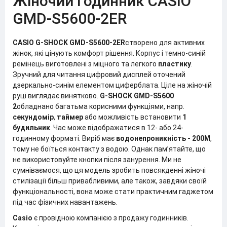
Жіночий годинник CASIO
GMD-S5600-2ER
CASIO G-SHOCK
GMD-S5600-2ER
створено для активних
жінок, які цінують комфорт рішення. Корпус і темно-синій
ремінець виготовлені з міцного та легкого
пластику
.
Зручний для читання цифровий дисплей оточений
дзеркально-синім елементом циферблата. Ціле на жіночій
руці виглядає винятково.
G-SHOCK
GMD-S5600
2
обладнано багатьма корисними функціями, напр.
секундомір
,
таймер
або можливість встановити
1
будильник
. Час може відображатися в 12- або 24-
годинному форматі. Виріб має
водонепроникність - 200M
,
тому не боїться контакту з водою. Однак пам’ятайте, що
не використовуйте кнопки після занурення. Ми не
сумніваємося, що ця модель зробить повсякденні жіночі
стилізації більш привабливими, але також, завдяки своїй
функціональності, вона може стати практичним гаджетом
під час фізичних навантажень.
Casio
є провідною компанією з продажу годинників.