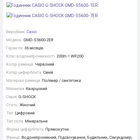
Виробник:
Casio
Модель:
GMD-S5600-2ER
Гарантія:
36 місяців
Клас водонепроникності:
200m = WR200
Колір ремінця:
Червоний
Колір циферблата:
Синій
Матеріал ремінця:
Полімер / синтетика
Механізм:
Кварцовий
Серія:
G-SHOCK
Стать:
Жіночий
Тип:
Цифровий
Тип скла:
Мінеральне
Форма циферблата:
Прямокутна
Функції:
Водонепроникний, Підсвічування, Будильник, Секундомір,