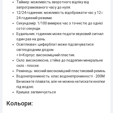
Таймер: можливість зворотного відліку від
запрограмованого часу до нуля.
12/24 годинник: можливість відображати час у 12 і
24-годинний режими.
Секундомір: 1/100 вимірює час з точністю до однієї
сотої секунди.
Будильник: годинник може подати звуковий сигнал
один раз на день.
Освітлювач: циферблат може підсвічуватися
світлодіодним діодом.
< li>Корпус: високоміцний пластик.
Скло: високоякісне, стійке до подряпин мінеральне
скло - плоске.
Ремінець: якісний високоміцний пластиковий ремінь
Водонепроникність: клас водонепроникності - 200M.
Ви можете плавати, але не можна натискати кнопки
під водою.
Кришка: загвинчується.
Кольори: