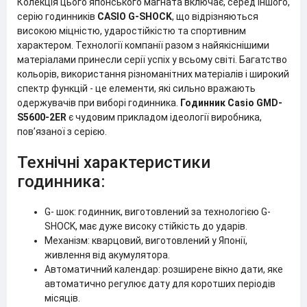
Колекція цього японського магната включає, серед іншого,
серію годинників
CASIO G-SHOCK
, що відрізняються
високою міцністю, ударостійкістю та спортивним
характером. Технології компанії разом з найякіснішими
матеріалами принесли серії успіх у всьому світі. Багатство
кольорів, використання різноманітних матеріалів і широкий
спектр функцій - це елементи, які сильно вражають
одержувачів при виборі годинника.
Годинник Casio GMD-
S5600-2ER
є чудовим прикладом ідеології виробника,
пов’язаної з серією.
Технічні характеристики
годинника:
G- шок: годинник, виготовлений за технологією G-
SHOCK, має дуже високу стійкість до ударів.
Механізм: кварцовий, виготовлений у Японії,
живлення від акумулятора.
Автоматичний календар: розширене вікно дати, яке
автоматично регулює дату для коротших періодів
місяців.