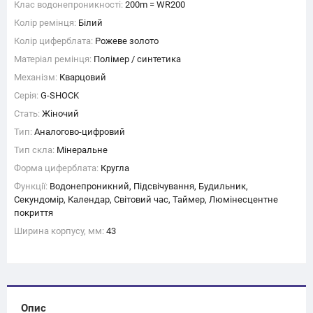
Клас водонепроникності:
200m = WR200
Колір ремінця:
Білий
Колір циферблата:
Рожеве золото
Матеріал ремінця:
Полімер / синтетика
Механізм:
Кварцовий
Серія:
G-SHOCK
Стать:
Жіночий
Тип:
Аналогово-цифровий
Тип скла:
Мінеральне
Форма циферблата:
Кругла
Функції:
Водонепроникний, Підсвічування, Будильник,
Секундомір, Календар, Світовий час, Таймер, Люмінесцентне
покриття
Ширина корпусу, мм:
43
Опис