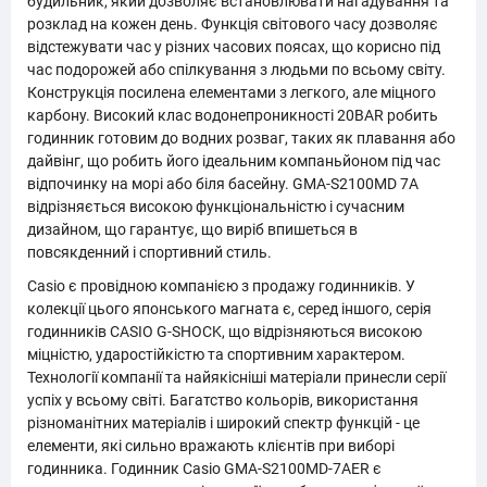
будильник, який дозволяє встановлювати нагадування та
розклад на кожен день. Функція світового часу дозволяє
відстежувати час у різних часових поясах, що корисно під
час подорожей або спілкування з людьми по всьому світу.
Конструкція посилена елементами з легкого, але міцного
карбону. Високий клас водонепроникності 20BAR робить
годинник готовим до водних розваг, таких як плавання або
дайвінг, що робить його ідеальним компаньйоном під час
відпочинку на морі або біля басейну. GMA-S2100MD 7A
відрізняється високою функціональністю і сучасним
дизайном, що гарантує, що виріб впишеться в
повсякденний і спортивний стиль.
Casio є провідною компанією з продажу годинників. У
колекції цього японського магната є, серед іншого, серія
годинників CASIO G-SHOCK, що відрізняються високою
міцністю, ударостійкістю та спортивним характером.
Технології компанії та найякісніші матеріали принесли серії
успіх у всьому світі. Багатство кольорів, використання
різноманітних матеріалів і широкий спектр функцій - це
елементи, які сильно вражають клієнтів при виборі
годинника. Годинник Casio GMA-S2100MD-7AER є