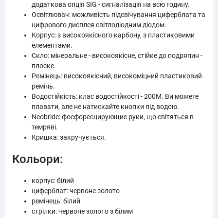
додаткова опція SIG - сигналізація на всю годину.
Освітлювач: можливість підсвічування циферблата та
цифрового дисплея світлодіодним діодом.
Корпус: з високоякісного карбону, з пластиковими
елементами.
Скло: мінеральне - високоякісне, стійке до подряпин -
плоске.
Ремінець: високоякісний, високоміцний пластиковий
ремінь.
Водостійкість: клас водостійкості - 200М. Ви можете
плавати, але не натискайте кнопки під водою.
Neobride: фосфоресцирующие руки, що світяться в
темряві.
Кришка: закручується.
Кольори:
корпус: білий
циферблат: червоне золото
ремінець: білий
стрілки: червоне золото з білим