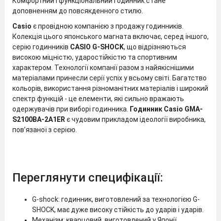
Комфортний і функціональний годинник стане
доповненням до повсякденного стилю.
Casio
є провідною компанією з продажу годинників.
Колекція цього японського магната включає, серед іншого,
серію годинників
CASIO G-SHOCK
, що відрізняються
високою міцністю, ударостійкістю та спортивним
характером. Технології компанії разом з найякіснішими
матеріалами принесли серії успіх у всьому світі. Багатство
кольорів, використання різноманітних матеріалів і широкий
спектр функцій - це елементи, які сильно вражають
одержувачів при виборі годинника.
Годинник Casio GMA-
S2100BA-2A1ER
є чудовим прикладом ідеології виробника,
пов’язаної з серією.
Переглянути специфікації:
G-shock: годинник, виготовлений за технологією G-
SHOCK, має дуже високу стійкість до ударів і ударів.
Механізм: кварцовий, виготовлений у Японії,