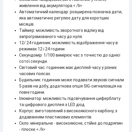
живлення від акумулятора.< /li>
Автоматичний календар: розширена позначка дати,
яка автоматично регулює дату для коротших
місяців.
Таймер: можливість зворотного відліку від
запрограмованого часу до нуля.
12/ 24 годинник: можливість відображення часу в
режимах 12 і 24 години.
Секундомір: 1/100 вимірює час з точністю до однієї
сотої секунди.
Світовий час: годинник має дисплей часу у різних
часових поясах.
Будильник: годинник може подавати звукові сигнали
5 разів на добу, додаткова опція SIG-сигналізація на
повні години.
Ілюмінатор: можливість підсвічування циферблату
та цифрового дисплея з LED діод.
Корпус: виготовлений з високоякісного карбону, з
додаванням пластикових елементів.
Скло: мінеральне - високоякісне, стійке до подряпин
- плоске.< /li>