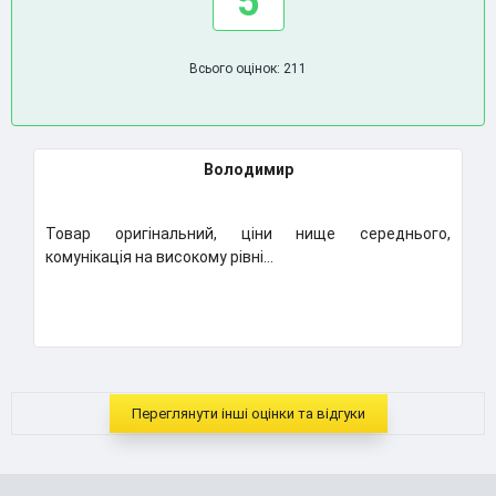
5
Всього оцінок: 211
Володимир
ар оригінальний, ціни нище середнього,
Класний м
нікація на високому рівні...
Надумаю ку
..
Переглянути інші оцінки та відгуки