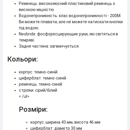
Ремінець: високоякісний пластиковий ремінець з
високою міцністю.
Водонепроникність: клас водонепроникності - 200M.
Ви можете плавати, але не можете натискати кнопки
під водою.
Neobride: фосфоресцирующие руки, які світяться в
темряві.
Задня частина: загвинчується.
Кольори:
корпус: темно-синій
циферблат: темно-синій
ремінець: темно-синій
стрілки: сірий/білий
< /ul>
Розміри:
корпус: ширина 43 мм, висота 46 мм
циферблат: діаметр 30 мм