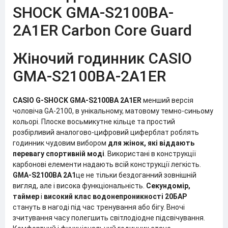
SHOCK GMA-S2100BA-
2A1ER Carbon Core Guard
Жіночий годинник CASIO
GMA-S2100BA-2A1ER
CASIO G-SHOCK
GMA-S2100BA 2A1ER
менший версія
чоловіча GA-2100, в унікальному, матовому темно-синьому
кольорі. Плоске восьмикутне кільце та простий
розбірливий аналогово-цифровий циферблат роблять
годинник чудовим вибором
для жінок, які віддають
перевагу спортивній моді
. Використані в конструкції
карбонові елементи надають всій конструкції легкість.
GMA-S2100BA 2A1
це не тільки бездоганний зовнішній
вигляд, але і висока функціональність.
Секундомір,
таймер
і
високий клас водонепроникності 20БАР
стануть в нагоді під час тренування або бігу. Вночі
зчитування часу полегшить світлодіодне підсвічування.