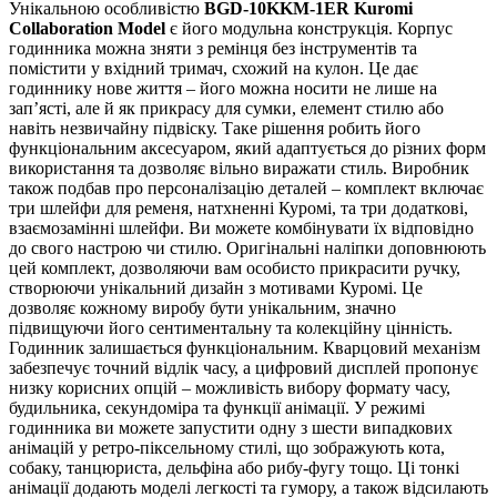
Унікальною особливістю
BGD-10KKM-1ER Kuromi
Collaboration Model
є його модульна конструкція. Корпус
годинника можна зняти з ремінця без інструментів та
помістити у вхідний тримач, схожий на кулон. Це дає
годиннику нове життя – його можна носити не лише на
зап’ясті, але й як прикрасу для сумки, елемент стилю або
навіть незвичайну підвіску. Таке рішення робить його
функціональним аксесуаром, який адаптується до різних форм
використання та дозволяє вільно виражати стиль. Виробник
також подбав про персоналізацію деталей – комплект включає
три шлейфи для ременя, натхненні Куромі, та три додаткові,
взаємозамінні шлейфи. Ви можете комбінувати їх відповідно
до свого настрою чи стилю. Оригінальні наліпки доповнюють
цей комплект, дозволяючи вам особисто прикрасити ручку,
створюючи унікальний дизайн з мотивами Куромі. Це
дозволяє кожному виробу бути унікальним, значно
підвищуючи його сентиментальну та колекційну цінність.
Годинник залишається функціональним. Кварцовий механізм
забезпечує точний відлік часу, а цифровий дисплей пропонує
низку корисних опцій – можливість вибору формату часу,
будильника, секундоміра та функції анімації. У режимі
годинника ви можете запустити одну з шести випадкових
анімацій у ретро-піксельному стилі, що зображують кота,
собаку, танцюриста, дельфіна або рибу-фугу тощо. Ці тонкі
анімації додають моделі легкості та гумору, а також відсилають