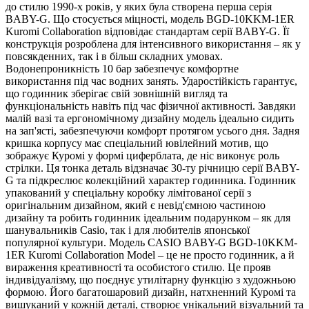
до стилю 1990-х років, у яких була створена перша серія
BABY-G. Що стосується міцності, модель BGD-10KKM-1ER
Kuromi Collaboration відповідає стандартам серії BABY-G. Її
конструкція розроблена для інтенсивного використання – як у
повсякденних, так і в більш складних умовах.
Водонепроникність 10 бар забезпечує комфортне
використання під час водних занять. Ударостійкість гарантує,
що годинник зберігає свій зовнішній вигляд та
функціональність навіть під час фізичної активності. Завдяки
малій вазі та ергономічному дизайну модель ідеально сидить
на зап'ясті, забезпечуючи комфорт протягом усього дня. Задня
кришка корпусу має спеціальний ювілейний мотив, що
зображує Куромі у формі циферблата, де ніс виконує роль
стрілки. Ця тонка деталь відзначає 30-ту річницю серії BABY-
G та підкреслює колекційний характер годинника. Годинник
упакований у спеціальну коробку лімітованої серії з
оригінальним дизайном, який є невід'ємною частиною
дизайну та робить годинник ідеальним подарунком – як для
шанувальників Casio, так і для любителів японської
популярної культури. Модель CASIO BABY-G BGD-10KKM-
1ER Kuromi Collaboration Model – це не просто годинник, а й
вираження креативності та особистого стилю. Це прояв
індивідуалізму, що поєднує утилітарну функцію з художньою
формою. Його багатошаровий дизайн, натхненний Куромі та
вишуканий у кожній деталі, створює унікальний візуальний та