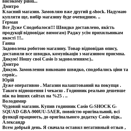
високому рівні...
Дмитро
Класний магазин. Замовляю вже другий g-shock. Надумаю
купляти ще, вибір магазину буде очевидним. ..
Герман
Все Дуже Сподобалося!!! Швидко доставлено, якість
продукції відповідає вимогам) Раджу усім прихильникам
якості !!!..
Ганна
Задоволена роботою магазину. Товар відповідав опису,
доставили все швидко, комунікація з магазином приємна.
Дякую! Ношу свої Casio із задоволенням:)..
Дмитро
Дякую. Замовлення виконано швидко, сподобались ціни та
сервіс..
Юрій
Дуже оперативно . Магазин налаштований на покупця .
Такого відношення і чекаєш . Годинник реально дешевше
ніж на інших сайтах на %25 . ..
Володимир
Чудовий магазин. Купив годинник Casio G-SHOCK G-
SQUAD GBA-900UU-5AER, повністю оригінальний, всі
функції працюють, до оригінального додатку Casio підк..
Александр
Всем добрый день. Я сначала оставил негативный отзыв ,