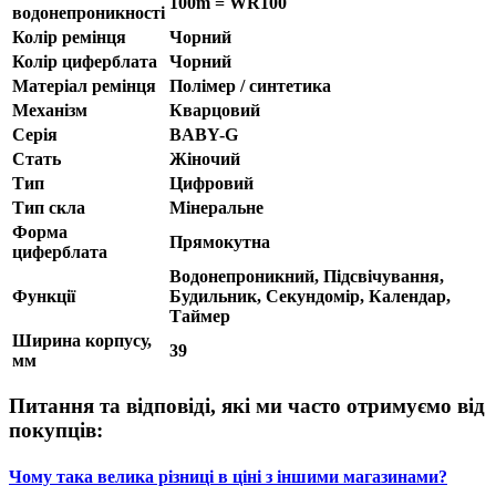
100m = WR100
водонепроникності
Колір ремінця
Чорний
Колір циферблата
Чорний
Матеріал ремінця
Полімер / синтетика
Механізм
Кварцовий
Серія
BABY-G
Стать
Жіночий
Тип
Цифровий
Тип скла
Мінеральне
Форма
Прямокутна
циферблата
Водонепроникний, Підсвічування,
Функції
Будильник, Секундомір, Календар,
Таймер
Ширина корпусу,
39
мм
Питання та відповіді, які ми часто отримуємо від
покупців:
Чому така велика різниці в ціні з іншими магазинами?