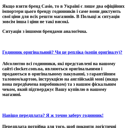
Якщо взяти бренд Casio, то в Україні є лише два офіційних
імпортери цього бренду годинників і саме вони диктують
свої ціни для всіх решти магазинів. В Польщі ж ситуація
зовсім інша і ціни не такі високі.
Ситуація з іншими брендами аналогічна.
Годинник оригінальний? Чи це репліка (копія оригіналу)?
Абсолютно всі годинники, які представлені на нашому
сайті clocker.com.ua, являються
оригінальними
і
продаються в оригінальному пакуванні, з гарантійним
талоном/картою, інструкцією на англійській мові (якщо
вона передбачена виробником) та з нашим фіскальним
чеком, який підтверджує Вашу купівлю в нашому
магазині.
Навіщо передплата? Я ж точно заберу годинник!
Передплата потрібна для того, щоб покрити логістичні