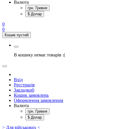
Валюта
грн. Гривня
$ Долар
0
0
Кошик пустий
В кошику немає товарів :(
Вхід
Реєстрація
Закладки
0
Кошик замовлень
Оформлення замовлення
Валюта
грн. Гривня
$ Долар
> Для військових <