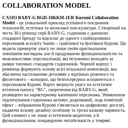
COLLABORATION MODEL
CASIO BABY-G BGD-10KKM-1ER Kuromi Collaboration
Model
– це унікальний приклад успішного поєднання
технологій, естетики та японської поп-культури. Створений на
честь 30-ї річниці серії BABY-G, годинник є даниною
спадщині бренду та відсилає до одного з найвідоміших
персонажів всесвіту Sanrio – грайливої та бунтівної Куромі. Ця
модель привертає увагу не лише своїм оригінальним
зовнішнім виглядом, але й продуманою функціональністю та
можливостями персоналізації, які безумовно виходять за
рамки типових стандартів годинників. Чорний корпус і
ремінець формують основу всієї візуальної композиції, яка
збагачена пастельними деталями у відтінках рожевого та
фіолетового – кольорах, що безпосередньо асоціюються з
персонажем Куромі. Варто звернути увагу на естетичне
втілення напису "BG", скорочення від BABY-G, який
розміщено на характерному капюшоні персонажа. Увімкнення
підсвічування годинника активує додатковий, ледь помітний
ефект – зображення Куромі з’являється на цифровому дисплеї,
надаючи всьому дизайну особливу та трохи казкову чарівність.
Цей елемент є не лише естетичним акцентом, а й
функціональним, покращуючи читабельність у темряві.