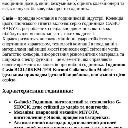
емоційний досвід, який, безсумнівно, оцінять колекціонери та
всі, хто шукає більше, ніж просто годинник.
Casio
– провідна компанія в годинниковій індустрії. Колекція
цього японського гіганта включає серію годинників CASIO
BABY-G, розроблених спеціально для жінок, які також
підійдуть для менших зап'ясть, таких як дитячі.
Характеризуються високою міцністю, ударостійкістю та
спортивним характером, технології компанії в поєднанні з
матеріалами найвищої якості принесли серії світовий успіх.
Багатство кольорів, використання різноманітних матеріалів та
широкий спектр функцій – це елементи, які справляють
сильне враження на клієнтів при виборі годинника.
Годинник
Casio BGD-10KKM-1ER Kuromi Collaboration Model є
ідеальним прикладом ідеології виробника, пов'язаної з цією
серією.
Характеристики годинника:
G-shock: Годинник, виготовлений за технологією G-
SHOCK, дуже стійкий до ударів та поштовхів.
Механізм: кварцовий механізм MIYOTA,
виготовлений у Японії, працює на батарейках.
Автоматичний календар: вдосконалений дисплей
дати, який автоматично налаштовує дату у випадку