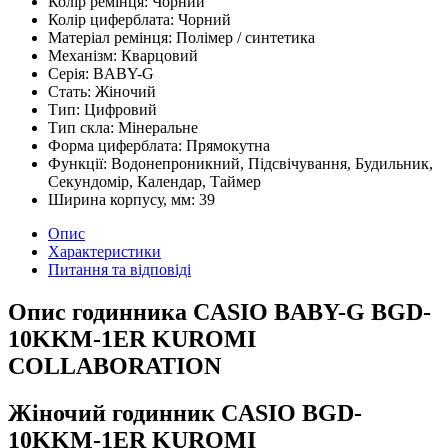
Колір ремінця:
Чорний
Колір циферблата:
Чорний
Матеріал ремінця:
Полімер / синтетика
Механізм:
Кварцовий
Серія:
BABY-G
Стать:
Жіночий
Тип:
Цифровий
Тип скла:
Мінеральне
Форма циферблата:
Прямокутна
Функції:
Водонепроникний, Підсвічування, Будильник,
Секундомір, Календар, Таймер
Ширина корпусу, мм:
39
Опис
Характеристики
Питання та відповіді
Опис годинника CASIO BABY-G BGD-
10KKM-1ER KUROMI
COLLABORATION
Жіночий годинник CASIO BGD-
10KKM-1ER KUROMI