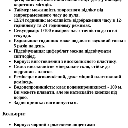
коротших місяців.
Таймер: можливість зворотного відліку від
запрограмованого часу до нуля.
12/24 годинник: можливість відображення часу в 12-
годинному та 24-годинному режимах.
Секундомір: 1/100 вимірює час з точністю до сотої
секунди.
Будильник: годинник може подавати звуковий сигнал
5 разів на день.
Підсвічування: циферблат можна підсвічувати
світлодіод.
Корпус: виготовлений з високоякісного пластику.
Скло: високоякісне мінеральне скло, стійке до
подряпин - плоске.
Ремінець: високоякісний, дуже міцний пластиковий
ремінець.
Водонепроникність: клас водонепроникності - 100 м.
Ви можете плавати, але не натискайте кнопки під
водою.
Задня кришка: нагвинчується.
Кольори:
Корпус: чорний з рожевими акцентами