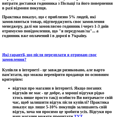
витрати доставки годинника з Польщі та його повернення
в разі відмови покупця.
Практика показує, що є приблизно 5% людей, які
замовляються товар, підтверджують своє замовлення
менеджеру, далі ми замовляємо годинник і через 1-3 днів
отримуємо повідомлення, що "я передумав/ла"... а
годинник вже оплачений і в дорозі в Україну.
Які гарантії, що після передплати я отримаю своє
замовлення?
Купівля в інтернеті - це завжди ризиковано, але варто
пам'ятати, що можна перевірити продавця по основним
критеріям:
відгуки про магазин в інтернеті
. Якщо поганих
відгуків не має - це добре, а хороші відгуки рідко
хтось пише просто так)) особисто Ви витрачаєте свій
час, щоб залишити відгук після купівлі? Практика
показує що лише 5-10% покупців залишають свій
відгук, хоча ми просимо це зробити усіх. Відгуки про
наш магазин можете прочитати
ТУТ
.