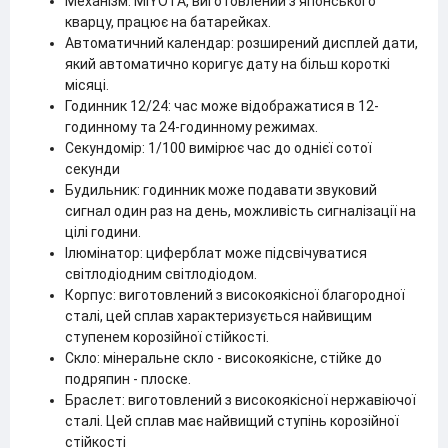
Механізм: MIYOTA, виготовлений з японського
кварцу, працює на батарейках.
Автоматичний календар: розширений дисплей дати,
який автоматично коригує дату на більш короткі
місяці.
Годинник 12/24: час може відображатися в 12-
годинному та 24-годинному режимах.
Секундомір: 1/100 вимірює час до однієї сотої
секунди
Будильник: годинник може подавати звуковий
сигнал один раз на день, можливість сигналізації на
цілі години.
Ілюмінатор: циферблат може підсвічуватися
світлодіодним світлодіодом.
Корпус: виготовлений з високоякісної благородної
сталі, цей сплав характеризується найвищим
ступенем корозійної стійкості.
Скло: мінеральне скло - високоякісне, стійке до
подряпин - плоске.
Браслет: виготовлений з високоякісної нержавіючої
сталі. Цей сплав має найвищий ступінь корозійної
стійкості