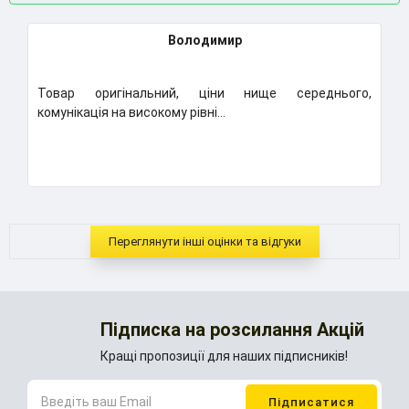
Володимир
Товар оригінальний, ціни нище середнього,
К
комунікація на високому рівні...
Н
..
Переглянути інші оцінки та відгуки
Підписка на розсилання Акцій
Кращі пропозиції для наших підписників!