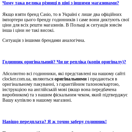
Чому така велика різниці в ціні з іншими магазинами?
Якщо взяти бренд Casio, то в Україні є лише два офіційних
імпортери цього бренду годинників і саме вони диктують свої
ціни для всіх решти магазинів. В Польщі ж ситуація зовсім
інша і ціни не такі високі.
Ситуація з іншими брендами аналогічна.
Годинник оригінальний? Чи це репліка (копія оригіналу)?
Абсолютно всі годинники, які представлені на нашому сайті
clocker.com.ua, являються
оригінальними
і продаються в
оригінальному пакуванні, з гарантійним талоном/картою,
інструкцією на англійській мові (якщо вона передбачена
виробником) та з нашим фіскальним чеком, який підтверджує
Вашу купівлю в нашому магазині.
Навіщо передплата? Я ж точно заберу годинник!