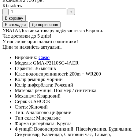
Економія 2 750 грн.
Кількість
-
+
В корзину
В закладки
До порівняння
УВАГА!
Доставка товару відбувається з Європи.
Час доставки до 5 днів!
У нас лише оригінальні годинники!
Ціни та наявність актуальні.
Виробник:
Casio
Модель:
GMA-P2110SC-4AER
Гарантія:
36 місяців
Клас водонепроникності:
200m = WR200
Колір ремінця:
Чорний
Колір циферблата:
Рожевий
Матеріал ремінця:
Полімер / синтетика
Механізм:
Кварцовий
Серія:
G-SHOCK
Стать:
Жіночий
Тип:
Аналогово-цифровий
Тип скла:
Мінеральне
Форма циферблата:
Кругла
Функції:
Водонепроникний, Підсвічування, Будильник,
Секундомір, Календар, Світовий час, Таймер,