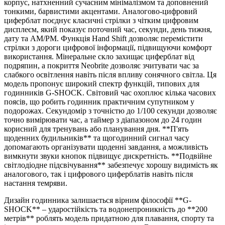
корпус, натхненний сучасним мінімалізмом та доповнений
тонкими, барвистими акцентами. Аналогово-цифровий
циферблат поєднує класичні стрілки з чітким цифровим
дисплеєм, який показує поточний час, секунди, день тижня,
дату та AM/PM. Функція Hand Shift дозволяє перемістити
стрілки з дороги цифрової інформації, підвищуючи комфорт
використання. Мінеральне скло захищає циферблат від
подряпин, а покриття Neobrite дозволяє зчитувати час за
слабкого освітлення навіть після впливу сонячного світла. Ця
модель пропонує широкий спектр функцій, типових для
годинників G-SHOCK. Світовий час охоплює кілька часових
поясів, що робить годинник практичним супутником у
подорожах. Секундомір з точністю до 1/100 секунди дозволяє
точно вимірювати час, а таймер з діапазоном до 24 годин
корисний для тренувань або планування дня. **П'ять
щоденних будильників** та щогодинний сигнал часу
допомагають організувати щоденні завдання, а можливість
вимкнути звуки кнопок підвищує дискретність. **Подвійне
світлодіодне підсвічування** забезпечує хорошу видимість як
аналогового, так і цифрового циферблатів навіть після
настання темряви.
Дизайн годинника залишається вірним філософії **G-
SHOCK** – ударостійкість та водонепроникність до **200
метрів** роблять модель придатною для плавання, спорту та