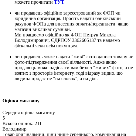
можете прочитати
ТУТ
.
чи продавець офіційно зареєстрований як ФОП чи
юридична організація. Просіть надати банківський
рахунок ФОПа для внесення оплати/передплати, якщо
магазин викликає сумніви.
Ми працюємо офіційно як ФОП Петрук Микола
Володимирович, ЄДРПОУ 3362605137 та надаємо
фіскальні чеки всім покупцям.
чи продавець може надати "живі" фото даного товару чи
фото-підтвердження своєї діяльності. Адже якщо
продавець може надіслати вам безліч "живих" фото, а не
взятих з просторів інтернету, тоді відразу видно, що
людина продає не "на словах", а на ділі.
Оцінки магазину
Середня оцінка магазину
5
Всього оцінок: 211
Володимир
Товар оригінальний, ціни нище середнього, комунікація на