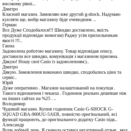
високому рівні...
Дмитро
Класний магазин. Замовляю вже другий g-shock. Надумаю
купляти ще, вибір магазину буде очевидним. ..
Герман
Все Дуже Сподобалося!!! Швидко доставлено, якість
продукції відповідає вимогам) Раджу усім прихильникам
якості !!!..
Ганна
Задоволена роботою магазину. Товар відповідав опису,
доставили все швидко, комунікація з магазином приємна.
Дякую! Ношу свої Casio із задоволенням:)..
Дмитро
Дякую. Замовлення виконано швидко, сподобались ціни та
сервіс..
Юрій
Дуже оперативно . Магазин налаштований на покупця .
Такого відношення і чекаєш . Годинник реально дешевше ніж
на інших сайтах на %25 . ..
Володимир
Чудовий магазин. Купив годинник Casio G-SHOCK G-
SQUAD GBA-900UU-5AER, повністю оригінальний, всі
функції працюють, до оригінального додатку Casio підк..
Александр
Всем добрый день. Я сначала оставил негативный отзыв , мол