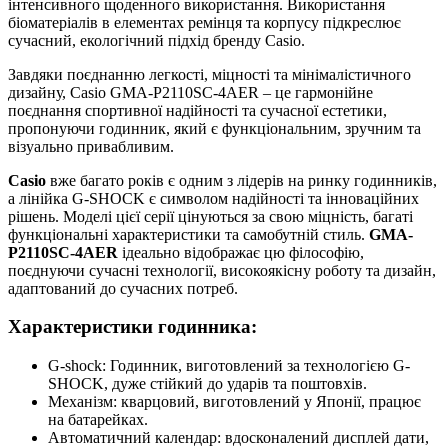
інтенсивного щоденного використання. Використання
біоматеріалів в елементах ремінця та корпусу підкреслює
сучасний, екологічний підхід бренду Casio.
Завдяки поєднанню легкості, міцності та мінімалістичного
дизайну, Casio GMA-P2110SC-4AER – це гармонійне
поєднання спортивної надійності та сучасної естетики,
пропонуючи годинник, який є функціональним, зручним та
візуально привабливим.
Casio
вже багато років є одним з лідерів на ринку годинників,
а лінійка G-SHOCK є символом надійності та інноваційних
рішень. Моделі цієї серії цінуються за свою міцність, багаті
функціональні характеристики та самобутній стиль.
GMA-
P2110SC-4AER
ідеально відображає цю філософію,
поєднуючи сучасні технології, високоякісну роботу та дизайн,
адаптований до сучасних потреб.
Характеристики годинника:
G-shock: Годинник, виготовлений за технологією G-
SHOCK, дуже стійкий до ударів та поштовхів.
Механізм: кварцовий, виготовлений у Японії, працює
на батарейках.
Автоматичний календар: вдосконалений дисплей дати,