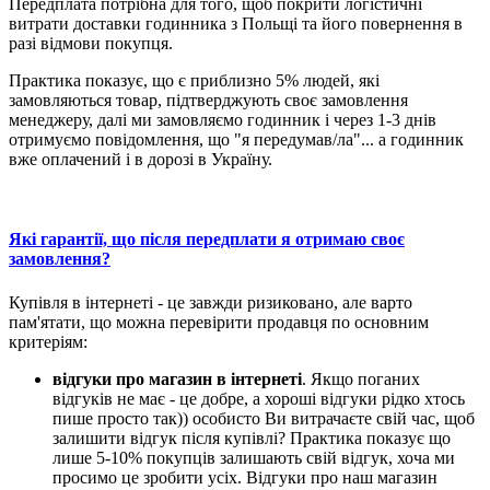
Передплата потрібна для того, щоб покрити логістичні
витрати доставки годинника з Польщі та його повернення в
разі відмови покупця.
Практика показує, що є приблизно 5% людей, які
замовляються товар, підтверджують своє замовлення
менеджеру, далі ми замовляємо годинник і через 1-3 днів
отримуємо повідомлення, що "я передумав/ла"... а годинник
вже оплачений і в дорозі в Україну.
Які гарантії, що після передплати я отримаю своє
замовлення?
Купівля в інтернеті - це завжди ризиковано, але варто
пам'ятати, що можна перевірити продавця по основним
критеріям:
відгуки про магазин в інтернеті
. Якщо поганих
відгуків не має - це добре, а хороші відгуки рідко хтось
пише просто так)) особисто Ви витрачаєте свій час, щоб
залишити відгук після купівлі? Практика показує що
лише 5-10% покупців залишають свій відгук, хоча ми
просимо це зробити усіх. Відгуки про наш магазин