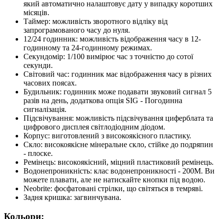
який автоматично налаштовує дату у випадку коротших
місяців.
Таймер: можливість зворотного відліку від
запрограмованого часу до нуля.
12/24 годинник: можливість відображення часу в 12-
годинному та 24-годинному режимах.
Секундомір: 1/100 вимірює час з точністю до сотої
секунди.
Світовий час: годинник має відображення часу в різних
часових поясах.
Будильник: годинник може подавати звуковий сигнал 5
разів на день, додаткова опція SIG - Погодинна
сигналізація.
Підсвічування: можливість підсвічування циферблата та
цифрового дисплея світлодіодним діодом.
Корпус: виготовлений з високоякісного пластику.
Скло: високоякісне мінеральне скло, стійке до подряпин
- плоске.
Ремінець: високоякісний, міцний пластиковий ремінець.
Водонепроникність: клас водонепроникності - 200М. Ви
можете плавати, але не натискайте кнопки під водою.
Neobrite: фосфатовані стрілки, що світяться в темряві.
Задня кришка: загвинчувана.
Кольори: