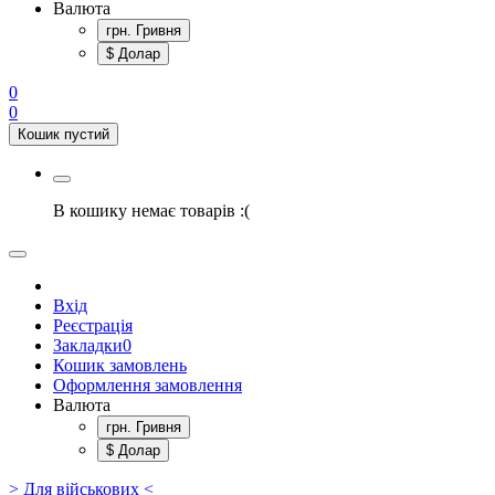
Валюта
грн. Гривня
$ Долар
0
0
Кошик пустий
В кошику немає товарів :(
Вхід
Реєстрація
Закладки
0
Кошик замовлень
Оформлення замовлення
Валюта
грн. Гривня
$ Долар
> Для військових <