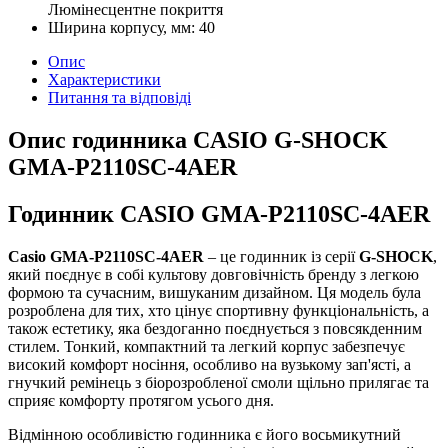
Люмінесцентне покриття
Ширина корпусу, мм:
40
Опис
Характеристики
Питання та відповіді
Опис годинника CASIO G-SHOCK
GMA-P2110SC-4AER
Годинник CASIO GMA-P2110SC-4AER
Casio GMA-P2110SC-4AER
– це годинник із серії
G-SHOCK
,
який поєднує в собі культову довговічність бренду з легкою
формою та сучасним, вишуканим дизайном. Ця модель була
розроблена для тих, хто цінує спортивну функціональність, а
також естетику, яка бездоганно поєднується з повсякденним
стилем. Тонкий, компактний та легкий корпус забезпечує
високий комфорт носіння, особливо на вузькому зап'ясті, а
гнучкий ремінець з біорозробленої смоли щільно прилягає та
сприяє комфорту протягом усього дня.
Відмінною особливістю годинника є його восьмикутний