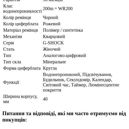
Клас
200m = WR200
водонепроникності
Колір ремінця
Чорний
Колір циферблата
Рожевий
Матеріал ремінця
Полімер / синтетика
Механізм
Кварцовий
Серія
G-SHOCK
Стать
Жіночий
Тип
Аналогово-цифровий
Тип скла
Мінеральне
Форма циферблата
Кругла
Водонепроникний, Підсвічування,
Будильник, Секундомір, Календар,
Функції
Світовий час, Таймер, Люмінесцентне
покриття
Ширина корпусу,
40
мм
Питання та відповіді, які ми часто отримуємо від
покупців: