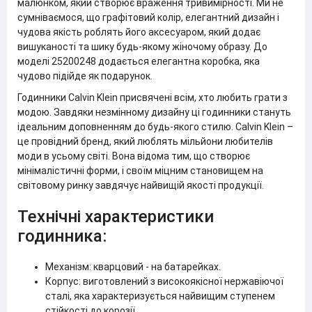
малюнком, який створює враження тривимірності. Ми не
сумніваємося, що графітовий колір, елегантний дизайн і
чудова якість роблять його аксесуаром, який додає
вишуканості та шику будь-якому жіночому образу. До
моделі 25200248 додається елегантна коробка, яка
чудово підійде як подарунок.
Годинники Calvin Klein присвячені всім, хто любить грати з
модою. Завдяки незмінному дизайну ці годинники стануть
ідеальним доповненням до будь-якого стилю. Calvin Klein –
це провідний бренд, який люблять мільйони любителів
моди в усьому світі. Вона відома тим, що створює
мінімалістичні форми, і своїм міцним становищем на
світовому ринку завдячує найвищій якості продукції.
Технічні характеристики
годинника:
Механізм: кварцовий - на батарейках.
Корпус: виготовлений з високоякісної нержавіючої
сталі, яка характеризується найвищим ступенем
стійкості до корозії.