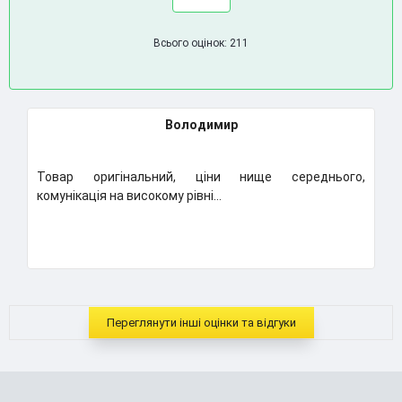
Всього оцінок: 211
Володимир
Товар оригінальний, ціни нище середнього,
К
комунікація на високому рівні...
Н
..
Переглянути інші оцінки та відгуки