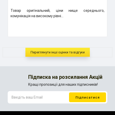
Товар оригінальний, ціни нище середнього,
К
комунікація на високому рівні...
Н
..
Переглянути інші оцінки та відгуки
Підписка на розсилання Акцій
Кращі пропозиції для наших підписників!