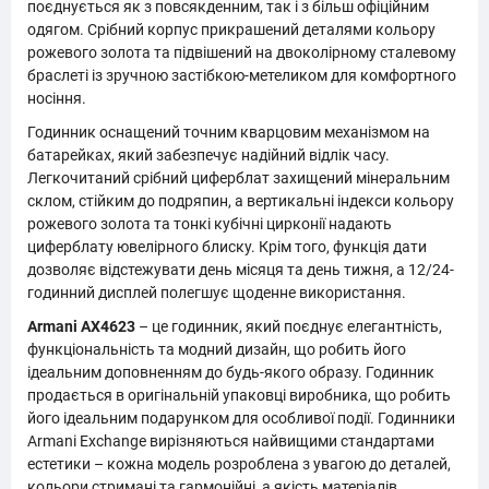
поєднується як з повсякденним, так і з більш офіційним
одягом. Срібний корпус прикрашений деталями кольору
рожевого золота та підвішений на двоколірному сталевому
браслеті із зручною застібкою-метеликом для комфортного
носіння.
Годинник оснащений точним кварцовим механізмом на
батарейках, який забезпечує надійний відлік часу.
Легкочитаний срібний циферблат захищений мінеральним
склом, стійким до подряпин, а вертикальні індекси кольору
рожевого золота та тонкі кубічні цирконії надають
циферблату ювелірного блиску. Крім того, функція дати
дозволяє відстежувати день місяця та день тижня, а 12/24-
годинний дисплей полегшує щоденне використання.
Armani AX4623
– це годинник, який поєднує елегантність,
функціональність та модний дизайн, що робить його
ідеальним доповненням до будь-якого образу. Годинник
продається в оригінальній упаковці виробника, що робить
його ідеальним подарунком для особливої події. Годинники
Armani Exchange вирізняються найвищими стандартами
естетики – кожна модель розроблена з увагою до деталей,
кольори стримані та гармонійні, а якість матеріалів