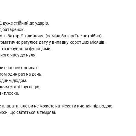
 дуже стійкий до ударів.
д батарейок.
ють батареї годинника (заміна батареї не потрібна).
оматично регулює дату у випадку коротших місяців.
у та керування функціями.
ного часу до нуля.
них часових поясах.
ом один раз на день.
одним діодом.
ням сталі і вуглецю.
 - плоске.
е плавати, але ви не можете натискати кнопки під водою.
си, що світяться в темряві.