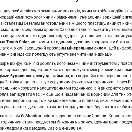
а для любителів екстремальних викликів, яким потрібна надійна те
 інноваційними технологічними рішеннями. Унікальний зовнішній виг
зі сталевим безелем виготовлений з міцного пластику, який стійки
 смоли, що є свідомим кроком Casio до сталого розвитку та мінімі
 захищає механізм годинника від ударів, що важливо в складних у
ема
Tough Solar
, яка живить годинник, дозволяє заряджати його не л
рблатом, який захищений прозорим
мінеральним склом
. Цей циферб
ивимірні індекси полегшують інтуїтивне читання індикацій.
ирених функцій, які роблять його незамінним інструментом у повся
о корисно для людей, які часто подорожують між різними країнами. 
ціями
будильника
,
секунд
і
таймера
, що додає його універсальності
дної стрілки, що полегшує керування функціями годинника. Через
Bl
станційно керувати налаштуваннями годинника, а й використовувати
ляє записувати час і місце, що є надзвичайно корисним для тих, х
н водонепроникний, тож ви можете вільно плавати, не знімаючи його
ю упаковкою, ідеальною в якості подарунка для будь-якого любител
 саме серія
G-Shock
повністю підкорила світовий ринок. Користувачі
 годинники стали предметом бажання на ринку, і донині вони продов
рикладом якої є модель Casio
GR-B300 1A.