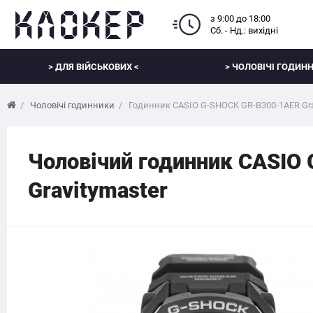
з 9:00 до 18:00
Сб. - Нд.: вихідні
> ДЛЯ ВІЙСЬКОВИХ <
> ЧОЛОВІЧІ ГОДИНН
Чоловічі годинники
Годинник CASIO G-SHOCK GR-B300-1AER Gra
Чоловічий годинник CASIO
Gravitymaster