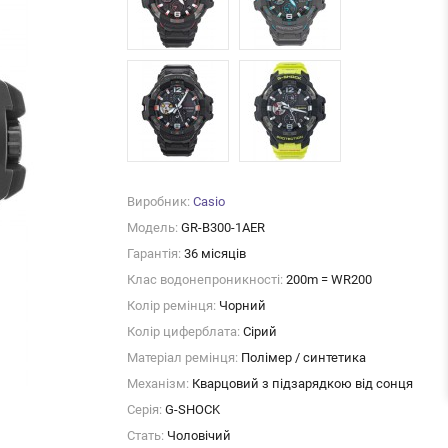
Виробник:
Casio
Модель:
GR-B300-1AER
Гарантія:
36 місяців
Клас водонепроникності:
200m = WR200
Колір ремінця:
Чорний
Колір циферблата:
Сірий
Матеріал ремінця:
Полімер / синтетика
Механізм:
Кварцовий з підзарядкою від сонця
Серія:
G-SHOCK
Стать:
Чоловічий