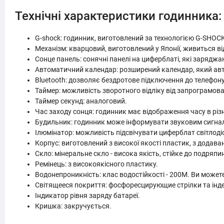
Технічні характеристики годинника:
G-shock: годинник, виготовлений за технологією G-SHOCK,
Механізм: кварцовий, виготовлений у Японії, живиться ві
Сонце панель: сонячні панелі на циферблаті, які заряджа
Автоматичний календар: розширений календар, який авт
Bluetooth: дозволяє бездротове підключення до телефон
Таймер: можливість зворотного відліку від запрограмова
Таймер секунд: аналоговий.
Час заходу сонця: годинник має відображення часу в різ
Будильник: годинник може інформувати звуковим сигнал
Ілюмінатор: можливість підсвічувати циферблат світлоді
Корпус: виготовлений з високої якості пластик, з додаван
Скло: мінеральне скло - висока якість, стійке до подряпин
Ремінець: з високоякісного пластику.
Водонепроникність: клас водостійкості - 200M. Ви может
Світящееся покриття: фосфоресцирующие стрілки та індек
Індикатор рівня заряду батареї.
Кришка: закручується.