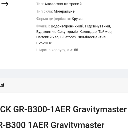
Тип:
Аналогово-цифровий
Тип скла:
Мінеральне
Форма циферблата:
Кругла
Функції:
Водонепроникний, Підсвічування,
Будильник, Секундомір, Календар, Таймер,
Світовий час, Bluetooth, Люмінесцентне
покриття
Ширина корпусу, мм:
55
ді
CK GR-B300-1AER Gravitymaster
-B300 1AER Gravitymaster