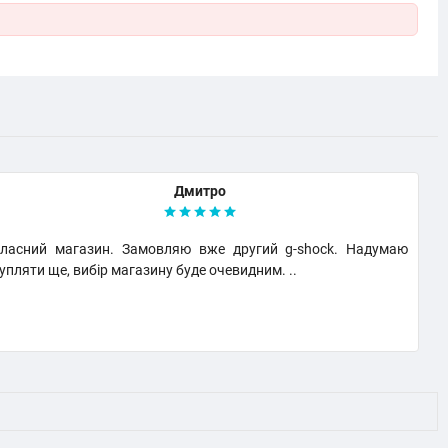
Дмитро
ласний магазин. Замовляю вже другий g-shock. Надумаю
В
упляти ще, вибір магазину буде очевидним. ..
в