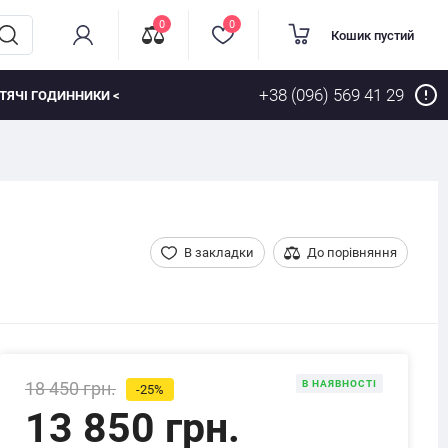
0
0
Кошик пустий
+38 (096) 569 41 29
ТЯЧІ ГОДИННИКИ <
В закладки
До порівняння
18 450 грн.
В НАЯВНОСТІ
-25%
13 850 грн.