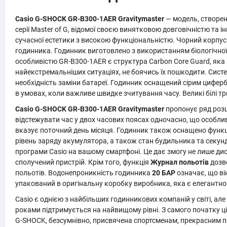
Casio G-SHOCK GR-B300-1AER Gravitymaster
— модель, створен
серії Master of G, відомої своєю винятковою довговічністю та
сучасної естетики з високою функціональністю. Чорний корпус 
годинника. Годинник виготовлено з використанням біологічної
особливістю GR-B300-1AER є структура Carbon Core Guard, яка
найекстремальніших ситуаціях, не боячись їх пошкодити. Сист
необхідність заміни батареї. Годинник оснащений сірим цифе
в умовах, коли важливе швидке зчитування часу. Великі білі тр
Casio G-SHOCK GR-B300-1AER Gravitymaster
пропонує ряд розш
відстежувати час у двох часових поясах одночасно, що особлив
вказує поточний день місяця. Годинник також оснащено функ
рівень заряду акумулятора, а також стан будильника та секун
програми Casio на вашому смартфоні. Це дає змогу не лише ди
сполучений пристрій. Крім того, функція
Журнал польотів
дозво
польотів. Водонепроникність годинника
20 БАР
означає, що ві
упакований в оригінальну коробку виробника, яка є елегантно
Casio є однією з найбільших годинникових компаній у світі, але
роками підтримується на найвищому рівні. З самого початку ці
G-SHOCK, безсумнівно, присвячена спортсменам, прекрасним п