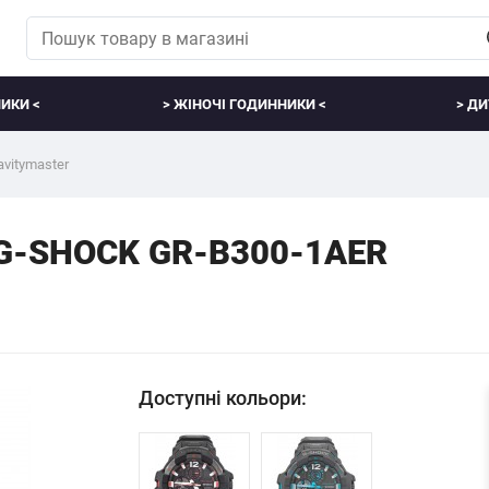
ИКИ <
> ЖІНОЧІ ГОДИННИКИ <
> ДИ
vitymaster
 G-SHOCK GR-B300-1AER
Доступні кольори: