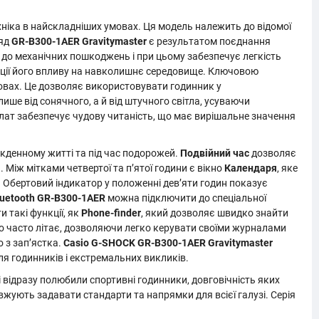
хніка в найскладніших умовах. Ця модель належить до відомої
ляд
GR-B300-1AER Gravitymaster
є результатом поєднання
й до механічних пошкоджень і при цьому забезпечує легкість
зації його впливу на навколишнє середовище. Ключовою
мовах. Це дозволяє використовувати годинник у
ише від сонячного, а й від штучного світла, усуваючи
лат забезпечує чудову читаність, що має вирішальне значення
кденному житті та під час подорожей.
Подвійний час
дозволяє
Між мітками четвертої та п’ятої години є вікно
Календаря
, яке
. Обертовий індикатор у положенні дев’яти годин показує
uetooth
GR-B300-1AER
можна підключити до спеціальної
 такі функції, як
Phone-finder
, який дозволяє швидко знайти
то часто літає, дозволяючи легко керувати своїми журналами
 з зап’ястка.
Casio G-SHOCK GR-B300-1AER Gravitymaster
я годинників і екстремальних викликів.
 відразу полюбили спортивні годинники, довговічність яких
жують задавати стандарти та напрямки для всієї галузі. Серія