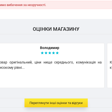
имо вибачення за незручності.
ОЦІНКИ МАГАЗИНУ
Володимир
овар оригінальний, ціни нище середнього, комунікація на
К
исокому рівні...
к
Переглянути інші оцінки та відгуки