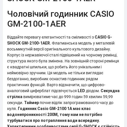
Чоловічий годинник CASIO
GM-2100-1AER
Віддайте перевагу елегантності та сміливості з
CASIO G-
SHOCK GM-2100-1AER.
Флагманська модель у металевій
восьмикутній версії оригінального культового дизайну.
Корпус із нержавіючої сталі підвішений на чорному ремінці,
структура якого була змінена. На зовнішній стороні ремінця
є квадратні шпильки, що робить його унікальним і
неймовірно зручним. Ця модель не тільки виглядає
бездоганно, виробник оснастив годинник рядом
практичних функцій. Варто відзначити, що цифрово-
аналоговий циферблат підсвічується
LED
діодом.
Секундна
стрілка
вимірюватиме час до 999 годин 59 хвилин 59,99
секунди.
Таймер
почне відлік запрограмованого часу до
нуля.
Годинник Casio GM-2100 1A має клас
водонепроникності
200M
, тому нам не потрібно
турбуватися про потрапляння води всередину.
Характерними особливостями серії G-SHOCK є стійкість