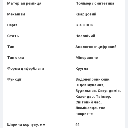
Матеріал ремінця
Полімер / синтетика
Механізм
Кварцовий
Серія
G-SHOCK
Стать
Чоловічий
Тип
Аналогово-цифровий
Тип скла
Мінеральне
Форма циферблата
Кругла
Функції
Водонепроникний,
Підсвічування,
Будильник, Секундомір,
Календар, Таймер,
Світовий час,
Люмінесцентне
покриття
Ширина корпусу, мм
44