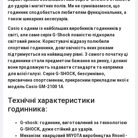
до ударів і магнітних полів. Ми не сумніваємося, що
годинник сподобається любителям функціональних, а
також шикарних аксесуарів.
Casio є одним із найбільших виробників годинників у
світі, але саме серія
G-Shock
повністю підкорила
світовий ринок. Користувачі відразу полюбили
спортивні годинники, довговічність яких роками
підтримується на найвищому рівні. З самого початку ці
годинники стали предметом бажання на ринку, і донині
вони продовжують задавати стандарти та напрямки
для всієї галузі. Серія G-SHOCK, безсумнівно,
присвячена спортсменам, прекрасним прикладом якої є
модель Casio
GM-2100 1A
.
Технічні характеристики
годинника:
G-shock: годинник, виготовлений за технологією
G-SHOCK, дуже стійкий до ударів.
Механізм: кварцовий MIYOTA виробництва Японії -