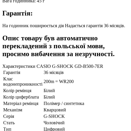
Вага годинника: 45 г
Гарантія:
На годинник поширюється дія Надається гарантія 36 місяців.
Опис товару був автоматично
перекладений з польської мови,
просимо вибачення за незручності.
Характеристики CASIO G-SHOCK GD-B500-7ER
Гарантія
36 місяців
Клас
200m = WR200
водонепроникності
Колір ремінця
Білий
Колір циферблата
Білий
Матеріал ремінця
Полімер / синтетика
Механізм
Кварцовий
Серія
G-SHOCK
Стать
Чоловічий
Тип
Цифровий