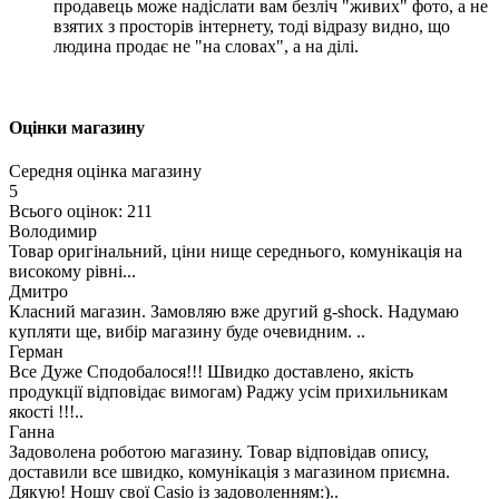
продавець може надіслати вам безліч "живих" фото, а не
взятих з просторів інтернету, тоді відразу видно, що
людина продає не "на словах", а на ділі.
Оцінки магазину
Середня оцінка магазину
5
Всього оцінок: 211
Володимир
Товар оригінальний, ціни нище середнього, комунікація на
високому рівні...
Дмитро
Класний магазин. Замовляю вже другий g-shock. Надумаю
купляти ще, вибір магазину буде очевидним. ..
Герман
Все Дуже Сподобалося!!! Швидко доставлено, якість
продукції відповідає вимогам) Раджу усім прихильникам
якості !!!..
Ганна
Задоволена роботою магазину. Товар відповідав опису,
доставили все швидко, комунікація з магазином приємна.
Дякую! Ношу свої Casio із задоволенням:)..