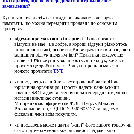
Які гарантії, що після передплати я отримаю своє
замовлення?
Купівля в інтернеті - це завжди ризиковано, але варто
пам'ятати, що можна перевірити продавця по основним
критеріям:
відгуки про магазин в інтернеті
. Якщо поганих
відгуків не має - це добре, а хороші відгуки рідко хтось
пише просто так)) особисто Ви витрачаєте свій час, щоб
залишити відгук після купівлі? Практика показує що
лише 5-10% покупців залишають свій відгук, хоча ми
просимо це зробити усіх. Відгуки про наш магазин
можете прочитати
ТУТ
.
чи продавець офіційно зареєстрований як ФОП чи
юридична організація. Просіть надати банківський
рахунок ФОПа для внесення оплати/передплати, якщо
магазин викликає сумніви.
Ми працюємо офіційно як ФОП Петрук Микола
Володимирович, ЄДРПОУ 3362605137 та надаємо
фіскальні чеки всім покупцям.
чи продавець може надати "живі" фото даного товару чи
фото-підтвердження своєї діяльності. Адже якщо