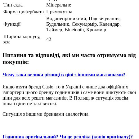
Тип скла
Мінеральне
Форма циферблата
Прямокутна
Водонепроникний, Підсвічування,
Функції
Будильник, Секундомір, Календар,
Таймер, Bluetooth, Крокомір
Ширина корпусу,
42
мм
Питання та відповіді, які ми часто отримуємо від
покупців:
Чому така велика різниці в ціні з іншими магазинами?
Якщо взяти бренд Casio, то в Україні є лише два офіційних
імпортери цього бренду годинників і саме вони диктують свої
ціни для всіх решти магазинів. В Польщі ж ситуація зовсім
інша і ціни не такі високі.
Ситуація з іншими брендами аналогічна.
Годинник оригінальний? Чи це репліка (копія оригіналу)?