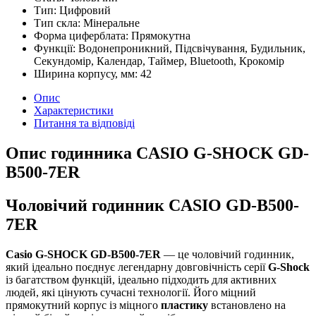
Тип:
Цифровий
Тип скла:
Мінеральне
Форма циферблата:
Прямокутна
Функції:
Водонепроникний, Підсвічування, Будильник,
Секундомір, Календар, Таймер, Bluetooth, Крокомір
Ширина корпусу, мм:
42
Опис
Характеристики
Питання та відповіді
Опис годинника CASIO G-SHOCK GD-
B500-7ER
Чоловічий годинник CASIO GD-B500-
7ER
Casio G-SHOCK GD-B500-7ER
— це чоловічий годинник,
який ідеально поєднує легендарну довговічність серії
G-Shock
із багатством функцій, ідеально підходить для активних
людей, які цінують сучасні технології. Його міцний
прямокутний корпус із міцного
пластику
встановлено на