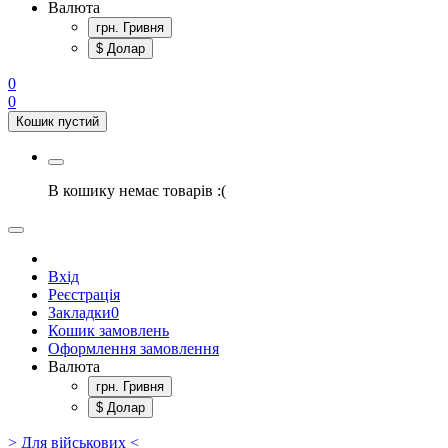
Валюта
грн. Гривня
$ Долар
0
0
Кошик пустий
В кошику немає товарів :(
Вхід
Реєстрація
Закладки
0
Кошик замовлень
Оформлення замовлення
Валюта
грн. Гривня
$ Долар
> Для військових <