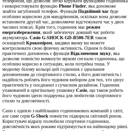
телефоном, що дозволяє легко керувати функціями годинника
і використовувати функцію
Phone Finder
, яка допоможе
знайти загублений телефон. Функція
Подвійний час
буде
особливо корисною для мандрівників, оскільки вона дозволяє
встановити другий час, дозволяючи відстежувати час у двох
часових поясах. Крім того, годинник має
режим
енергозбереження
, який забезпечує довший час роботи
акумулятора.
Casio G-SHOCK GD-B500-7ER
також
оснащений
Крокоміром
, завдяки якому ви можете
контролювати свою фізичну активність. Одним із більш
практичних доповнень є функція
Відключення звуку
, яка
дозволяє повністю вимкнути звукові сигнали годинника, що
особливо корисно в ситуаціях, коли потрібна тиша. У
модному білому кольорі цей годинник є ідеальним
доповненням до спортивного стилю, а його довговічність і
надійність роблять його чудовим вибором для тих, хто цінує
практичність у поєднанні з сучасним дизайном. Годинник
упакований в оригінальну упаковку
Casio
, що також робить
його чудовою ідеєю подарунка для любителів спортивного
стилю та довговічності.
Casio є однією з найбільших годинникових компаній у світі,
але саме серія
G-Shock
повністю підкорила світовий ринок.
Користувачі відразу полюбили спортивні годинники,
довговічність яких роками підтримується на найвищому рівні.