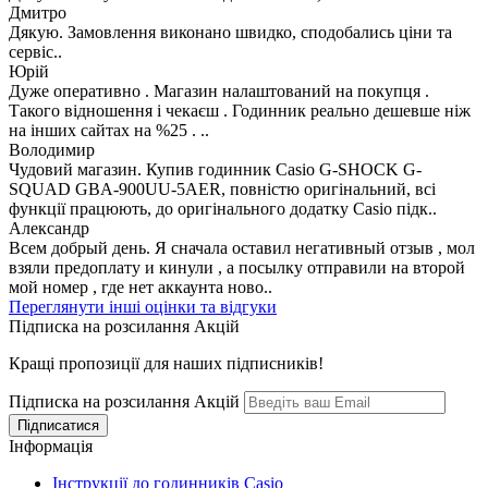
Дмитро
Дякую. Замовлення виконано швидко, сподобались ціни та
сервіс..
Юрій
Дуже оперативно . Магазин налаштований на покупця .
Такого відношення і чекаєш . Годинник реально дешевше ніж
на інших сайтах на %25 . ..
Володимир
Чудовий магазин. Купив годинник Casio G-SHOCK G-
SQUAD GBA-900UU-5AER, повністю оригінальний, всі
функції працюють, до оригінального додатку Casio підк..
Александр
Всем добрый день. Я сначала оставил негативный отзыв , мол
взяли предоплату и кинули , а посылку отправили на второй
мой номер , где нет аккаунта ново..
Переглянути інші оцінки та відгуки
Підписка на розсилання Акцій
Кращі пропозиції для наших підписників!
Підписка на розсилання Акцій
Інформація
Інструкції до годинників Casio