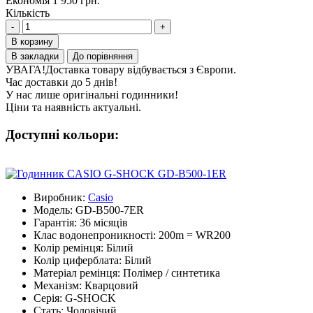
Економія 1 950 грн.
Кількість
-
+
В корзину
В закладки
До порівняння
УВАГА!
Доставка товару відбувається з Європи.
Час доставки до 5 днів!
У нас лише оригінальні годинники!
Ціни та наявність актуальні.
Доступні кольори:
Виробник:
Casio
Модель:
GD-B500-7ER
Гарантія:
36 місяців
Клас водонепроникності:
200m = WR200
Колір ремінця:
Білий
Колір циферблата:
Білий
Матеріал ремінця:
Полімер / синтетика
Механізм:
Кварцовий
Серія:
G-SHOCK
Стать:
Чоловічий