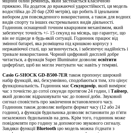
міцний білий ремінець, який застібається класичною
пряжкою. На додаток до вражаючої ударостійкості, ця модель
водостійка до 20 бар (200 метрів), що робить її ідеальним
вибором для повсякденного використання, а також для водних
видів спорту та інших екстремальних видів діяльності.
Годинник оснащений точним кварцовим механізмом, який
забезпечує точність +/- 15 секунд на місяць, що гарантує, що
він не підведе в будь-якій ситуації. Годинник працює від
змінної батареї, яка розміщена під кришкою корпусу з
нержавіючої сталі, що загвинчується, і забезпечує надійність і
тривале використання. Чорний цифровий дисплей добре
читається, а функція Super Illuminator дозволяє
освітити
циферблат, щоб ви могли зчитувати час навіть у темряві.
Casio G-SHOCK GD-B500-7ER
також пропонує широкий
набір функцій, які, безсумнівно, сподобаються тим, хто цінує
функціональність. Годинник має
Секундомір
, який вимірює
час з точністю до сотої секунди протягом 24 годин, і
Таймер
,
який дозволяє відраховувати час до повної доби. Звуковий
сигнал сповістить про закінчення встановленого часу.
Годинник також дозволяє вибрати формат часу (12 або 24
години), а функція будильника дозволяє встановити до п'яти
незалежних будильників на день. Крім того, годинник може
повідомляти про годину за допомогою звукового сигналу.
Завдяки функції
Bluetooth
цю модель можна з'єднати з