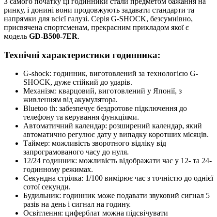
З самого початку ці годинники стали предметом бажання на
ринку, і донині вони продовжують задавати стандарти та
напрямки для всієї галузі. Серія G-SHOCK, безсумнівно,
присвячена спортсменам, прекрасним прикладом якої є
модель
GD-B500-7ER
.
Технічні характеристики годинника:
G-shock: годинник, виготовлений за технологією G-
SHOCK, дуже стійкий до ударів.
Механізм: кварцовий, виготовлений у Японії, з
живленням від акумулятора.
Bluetoo th: забезпечує бездротове підключення до
телефону та керування функціями.
Автоматичний календар: розширений календар, який
автоматично регулює дату у випадку коротших місяців.
Таймер: можливість зворотного відліку від
запрограмованого часу до нуля.
12/24 годинник: можливість відображати час у 12- та 24-
годинному режимах.
Секундна стрілка: 1/100 вимірює час з точністю до однієї
сотої секунди.
Будильник: годинник може подавати звуковий сигнал 5
разів на день і сигнал на годину.
Освітлення: циферблат можна підсвічувати