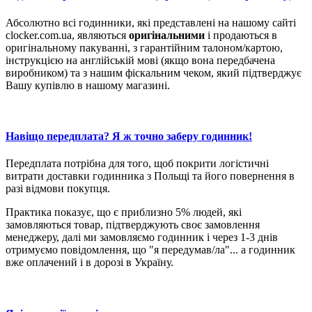
Абсолютно всі годинники, які представлені на нашому сайті
clocker.com.ua, являються
оригінальними
і продаються в
оригінальному пакуванні, з гарантійним талоном/картою,
інструкцією на англійській мові (якщо вона передбачена
виробником) та з нашим фіскальним чеком, який підтверджує
Вашу купівлю в нашому магазині.
Навіщо передплата? Я ж точно заберу годинник!
Передплата потрібна для того, щоб покрити логістичні
витрати доставки годинника з Польщі та його повернення в
разі відмови покупця.
Практика показує, що є приблизно 5% людей, які
замовляються товар, підтверджують своє замовлення
менеджеру, далі ми замовляємо годинник і через 1-3 днів
отримуємо повідомлення, що "я передумав/ла"... а годинник
вже оплачений і в дорозі в Україну.