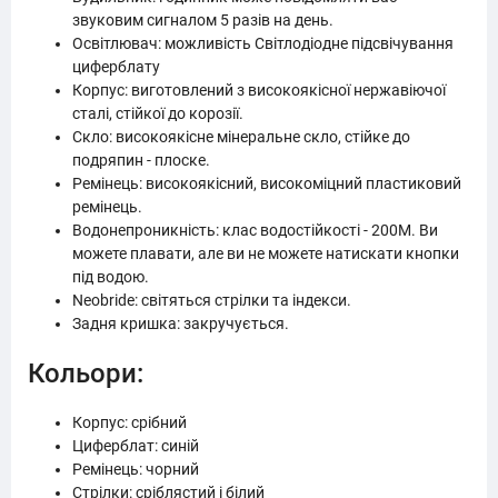
звуковим сигналом 5 разів на день.
Освітлювач: можливість Світлодіодне підсвічування
циферблату
Корпус: виготовлений з високоякісної нержавіючої
сталі, стійкої до корозії.
Скло: високоякісне мінеральне скло, стійке до
подряпин - плоске.
Ремінець: високоякісний, високоміцний пластиковий
ремінець.
Водонепроникність: клас водостійкості - 200M. Ви
можете плавати, але ви не можете натискати кнопки
під водою.
Neobride: світяться стрілки та індекси.
Задня кришка: закручується.
Кольори:
Корпус: срібний
Циферблат: синій
Ремінець: чорний
Стрілки: сріблястий і білий