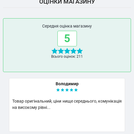
ОЦІНКИ МАГАЗИНУ
Середня оцінка магазину
5
Всього оцінок: 211
Володимир
Товар оригінальний, ціни нище середнього, комунікація
К
на високому рівні...
Н
..