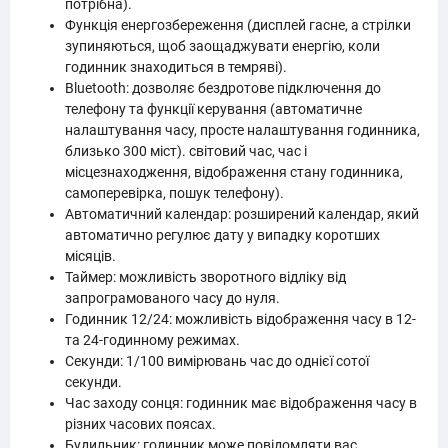
потрібна).
Функція енергозбереження (дисплей гасне, а стрілки
зупиняються, щоб заощаджувати енергію, коли
годинник знаходиться в темряві).
Bluetooth: дозволяє бездротове підключення до
телефону та функції керування (автоматичне
налаштування часу, просте налаштування годинника,
близько 300 міст). світовий час, час і
місцезнаходження, відображення стану годинника,
самоперевірка, пошук телефону).
Автоматичний календар: розширений календар, який
автоматично регулює дату у випадку коротших
місяців.
Таймер: можливість зворотного відліку від
запрограмованого часу до нуля.
Годинник 12/24: можливість відображення часу в 12-
та 24-годинному режимах.
Секунди: 1/100 вимірювань час до однієї сотої
секунди.
Час заходу сонця: годинник має відображення часу в
різних часових поясах.
Будильник: годинник може повідомляти вас