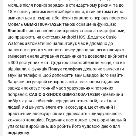
місяців після повної зарядки в стандартному режимі та до
18 місяців у режимі енергозбереження, який автоматично
вмикається в темряві або після тривалого періоду простою.
Модель
GBM-2100A-1A2ER
також оснащена функцією
Bluetooth
, яка дозволяє синхронізуватися зі смартфонами,
що працюють на системах Android і iOS. Додаток Casio
Watches автоматично налаштовує час відповідно до
вашого місцевого часового поясу, дозволяє легко швидко
змінювати налаштування годинника та дозволяє вибирати
з 300 доступних міст. Додаток також зберігає місця, які ви
відвідали, а функція
Пошук телефону
дозволяє запускати
звук на телефоні, щоб допомогти вам швидко його знайти.
Завдяки регулярній синхронізації з телефоном годинник
завжди показує точний час з урахуванням поточних
поправок.
CASIO G-SHOCK GBM-2100A-1A2ER
- ідеальний
вибір як для любителів передових технологій, так і для
людей, які цінують елегантні аксесуари. Це стильний і
практичний аксесуар, який підкреслить індивідуальність
кожного чоловіка. Годинник поставляється в оригінальній
упаковці виробника, що робить його чудовою ідеєю для
подарунку
.