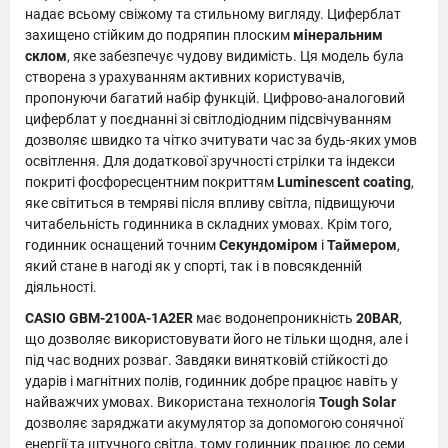
надає всьому свіжому та стильному вигляду. Циферблат
захищено стійким до подряпин плоским
мінеральним
склом
, яке забезпечує чудову видимість. Ця модель була
створена з урахуванням активних користувачів,
пропонуючи багатий набір функцій. Цифрово-аналоговий
циферблат у поєднанні зі світлодіодним підсвічуванням
дозволяє швидко та чітко зчитувати час за будь-яких умов
освітлення. Для додаткової зручності стрілки та індекси
покриті фосфоресцентним покриттям
Luminescent coating
,
яке світиться в темряві після впливу світла, підвищуючи
читабельність годинника в складних умовах. Крім того,
годинник оснащений точним
Секундоміром
і
Таймером
,
який стане в нагоді як у спорті, так і в повсякденній
діяльності.
CASIO GBM-2100A-1A2ER
має водонепроникність
20BAR
,
що дозволяє використовувати його не тільки щодня, але і
під час водних розваг. Завдяки винятковій стійкості до
ударів і магнітних полів, годинник добре працює навіть у
найважчих умовах. Використана технологія
Tough Solar
дозволяє заряджати акумулятор за допомогою сонячної
енергії та штучного світла, тому годинник працює до семи