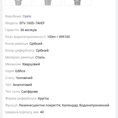
Виробник:
Casio
Модель:
EFV-160D-7AVEF
Гарантія:
36 місяців
Клас водонепроникності:
100m = WR100
Колір ремінця:
Срібний
Колір циферблата:
Срібний
Матеріал ремінця:
Сталь
Механізм:
Кварцовий
Серія:
Edifice
Стать:
Чоловічий
Тип:
Аналоговий
Тип скла:
Сапфірове
Форма циферблата:
Кругла
Функції:
Люмінесцентне покриття, Календар, Водонепроникний
Ширина корпусу, мм:
40