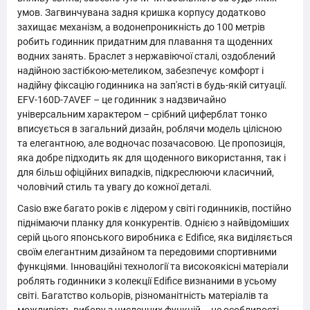
умов. Загвинчувана задня кришка корпусу додатково
захищає механізм, а водонепроникність до 100 метрів
робить годинник придатним для плавання та щоденних
водних занять. Браслет з нержавіючої сталі, оздоблений
надійною застібкою-метеликом, забезпечує комфорт і
надійну фіксацію годинника на зап'ясті в будь-якій ситуації.
EFV-160D-7AVEF – це годинник з надзвичайно
універсальним характером – срібний циферблат тонко
вписується в загальний дизайн, роблячи модель цілісною
та елегантною, але водночас позачасовою. Це пропозиція,
яка добре підходить як для щоденного використання, так і
для більш офіційних випадків, підкреслюючи класичний,
чоловічий стиль та увагу до кожної деталі.
Casio вже багато років є лідером у світі годинників, постійно
піднімаючи планку для конкурентів. Однією з найвідоміших
серій цього японського виробника є Edifice, яка виділяється
своїм елегантним дизайном та передовими спортивними
функціями. Інноваційні технології та високоякісні матеріали
роблять годинники з колекції Edifice визнаними в усьому
світі. Багатство кольорів, різноманітність матеріалів та