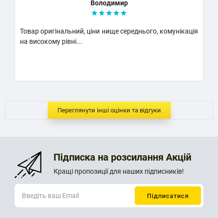
Володимир
Товар оригінальний, ціни нище середнього, комунікація
К
на високому рівні...
Н
..
Переглянути інші оцінки та відгуки
Підписка на розсилання Акцій
Кращі пропозиції для наших підписників!