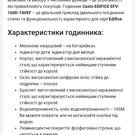
можливість вибору з численних функцій – це особливості,
які приваблюють покупців. Годинник
Casio EDIFICE EFV-
160D-7AVEF
– це ідеальний приклад ідеального поєднання
стилю та функціональності, характерного для серії
Edifice
.
Характеристики годинника:
Механізм: кварцовий – на батарейках.
Індикатор дати: індикатор дня місяця.
Корпус: виготовлений з високоякісної нержавіючої
сталі, що характеризується найвищим ступенем
стійкості до корозії.
Скло: високоякісне сапфірове скло, стійке до
подряпин – плоске.
Браслет: виготовлений з високоякісної нержавіючої
сталі, що характеризується найвищим ступенем
стійкості до корозії.
Водонепроникність: клас водонепроникності – 100M.
Ви можете плавати, але не натискайте кнопки під
водою.
Люмінесцентне покриття: фосфатовані стрілки, що
світяться в темряві.