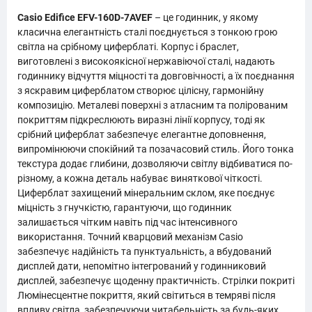
Casio Edifice EFV-160D-7AVEF
– це годинник, у якому
класична елегантність сталі поєднується з тонкою грою
світла на срібному циферблаті. Корпус і браслет,
виготовлені з високоякісної нержавіючої сталі, надають
годиннику відчуття міцності та довговічності, а їх поєднання
з яскравим циферблатом створює цілісну, гармонійну
композицію. Металеві поверхні з атласним та полірованим
покриттям підкреслюють виразні лінії корпусу, тоді як
срібний циферблат забезпечує елегантне доповнення,
випромінюючи спокійний та позачасовий стиль. Його тонка
текстура додає глибини, дозволяючи світлу відбиватися по-
різному, а кожна деталь набуває виняткової чіткості.
Циферблат захищений мінеральним склом, яке поєднує
міцність з гнучкістю, гарантуючи, що годинник
залишається чітким навіть під час інтенсивного
використання. Точний кварцовий механізм Casio
забезпечує надійність та пунктуальність, а вбудований
дисплей дати, непомітно інтегрований у годинниковий
дисплей, забезпечує щоденну практичність. Стрілки покриті
Люмінесцентне покриття, який світиться в темряві після
впливу світла, забезпечуючи читабельність за будь-яких