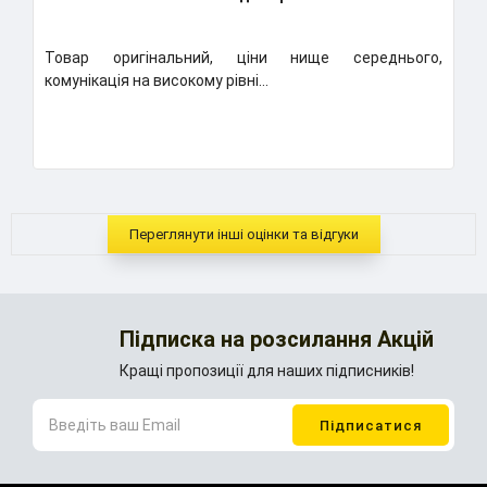
Товар оригінальний, ціни нище середнього,
К
комунікація на високому рівні...
Н
..
Переглянути інші оцінки та відгуки
Підписка на розсилання Акцій
Кращі пропозиції для наших підписників!