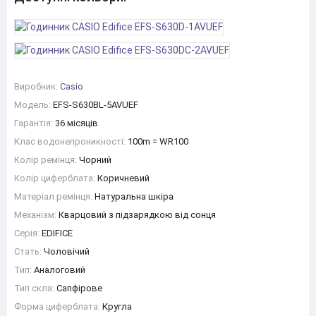
Виробник:
Casio
Модель:
EFS-S630BL-5AVUEF
Гарантія:
36 місяців
Клас водонепроникності:
100m = WR100
Колір ремінця:
Чорний
Колір циферблата:
Коричневий
Матеріал ремінця:
Натуральна шкіра
Механізм:
Кварцовий з підзарядкою від сонця
Серія:
EDIFICE
Стать:
Чоловічий
Тип:
Аналоговий
Тип скла:
Сапфірове
Форма циферблата:
Кругла