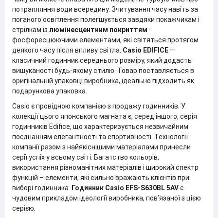
потрапляння води всередину. Зчитування часу навіть за
поганого освітлення полегшується завдяки покажчикам і
стрілкам із
люмінесцентним покриттям
-
фосфоресцюючими елементами, які світяться протягом
деякого часу після впливу світла.
Casio EDIFICE
—
класичний годинник середнього розміру, який додасть
вишуканості будь-якому стилю. Товар поставляється в
оригінальній упаковці виробника, ідеально підходить як
подарункова упаковка.
Casio є провідною компанією з продажу годинників. У
колекції цього японського магната є, серед іншого, серія
годинників Edifice, що характеризується незвичайним
поєднанням елегантності та спортивності. Технології
компанії разом з найякіснішими матеріалами принесли
серії успіх у всьому світі. Багатство кольорів,
використання різноманітних матеріалів і широкий спектр
функцій – елементи, які сильно вражають клієнтів при
виборі годинника.
Годинник Casio EFS-S630BL 5AV
є
чудовим прикладом ідеології виробника, пов’язаної з цією
серією.