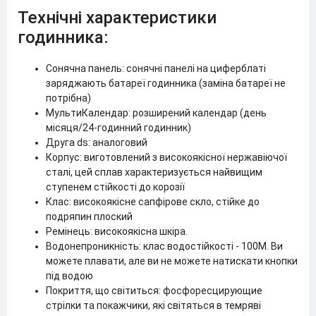
Технічні характеристики
годинника:
Сонячна панель: сонячні панелі на циферблаті
заряджають батареї годинника (заміна батареї не
потрібна)
МультиКалендар: розширений календар (день
місяця/24-годинний годинник)
Друга ds: аналоговий
Корпус: виготовлений з високоякісної нержавіючої
сталі, цей сплав характеризується найвищим
ступенем стійкості до корозії
Клас: високоякісне сапфірове скло, стійке до
подряпин плоский
Ремінець: високоякісна шкіра.
Водонепроникність: клас водостійкості - 100M. Ви
можете плавати, але ви не можете натискати кнопки
під водою
Покриття, що світиться: фосфоресцирующие
стрілки та покажчики, які світяться в темряві