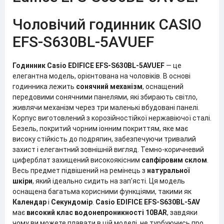
Чоловічий годинник CASIO
EFS-S630BL-5AVUEF
Годинник Casio EDIFICE EFS-S630BL-5AVUEF
— це
елегантна модель, орієнтована на чоловіків. В основі
годинника лежить
сонячний механізм
, оснащений
передовими сонячними панелями, які збирають світло,
живлячи механізм через три маленькі вбудовані панелі.
Корпус виготовлений з корозійностійкої нержавіючої сталі.
Безель, покритий чорним іонним покриттям, яке має
високу стійкість до подряпин, забезпечуючи тривалий
захист і елегантний зовнішній вигляд. Темно-коричневий
циферблат захищений високоякісним
сапфіровим склом
.
Весь предмет підвішений на ремінець з
натуральної
шкіри
, який ідеально сидить на зап'ясті. Ця модель
оснащена багатьма корисними функціями, такими як
Календар
і
Секундомір
.
Casio EDIFICE EFS-S630BL-5AV
має
високий клас водонепроникності 10BAR
, завдяки
чому ви можете плавати в цій моделі, не турбуючись про