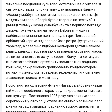
унікальне поєднання культової естетики Casio Vintage зі
світом кіно, який полонив уяву шанувальників фільму
«Назад у майбутнє» протягом чотирьох десятиліть. Ця
модель лімітованої серії була створена на честь 40-ї
річниці фільму «Назад у майбутнє» та з першого погляду
демонструє унікальні натяки на DeLorean – одну з
найбільш впізнаваних ікон поп-культури. Полірований
сріблястий корпус підкреслює його ретро-футуристичний
характер, а ретельно підібрані кольорові деталі навколо
клавіш калькулятора нагадують панель керування часом,
де ви встановлюєте дату подорожі. Відчуття дотику до
кінематографічного артефакту посилюється задньою
кришкою, прикрашеною гравірованим конденсатором
потоку — символом передових технологій, які у світі кіно
дозволили подолати межі часу.
Посилання на культовий фільм «Назад у майбутнє» надає
цій моделі особливого характеру, підкреслюючи її місце в
поп-культурі. Постановка 1985 року, яка святкує своє
сорокаріччя у 2025 році, стала незмінною частиною історії
кінематографа завдяки поєднанню гумору, динаміки та
позачасового послання про відповідальність за власний