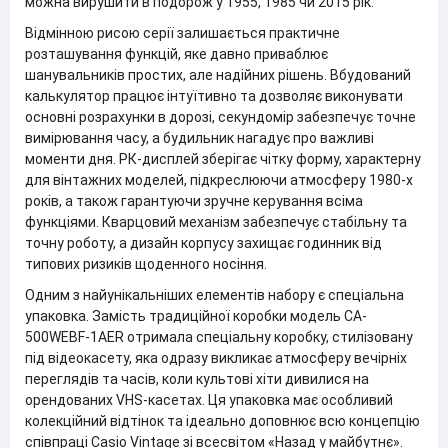
можна вирушити в подорож у 1955, 1985 чи 2015 рік.
Відмінною рисою серії залишається практичне
розташування функцій, яке давно приваблює
шанувальників простих, але надійних рішень. Вбудований
калькулятор працює інтуїтивно та дозволяє виконувати
основні розрахунки в дорозі, секундомір забезпечує точне
вимірювання часу, а будильник нагадує про важливі
моменти дня. РК-дисплей зберігає чітку форму, характерну
для вінтажних моделей, підкреслюючи атмосферу 1980-х
років, а також гарантуючи зручне керування всіма
функціями. Кварцовий механізм забезпечує стабільну та
точну роботу, а дизайн корпусу захищає годинник від
типових ризиків щоденного носіння.
Одним з найунікальніших елементів набору є спеціальна
упаковка. Замість традиційної коробки модель CA-
500WEBF-1AER отримала спеціальну коробку, стилізовану
під відеокасету, яка одразу викликає атмосферу вечірніх
переглядів та часів, коли культові хіти дивилися на
орендованих VHS-касетах. Ця упаковка має особливий
колекційний відтінок та ідеально доповнює всю концепцію
співпраці Casio Vintage зі всесвітом «Назад у майбутнє».