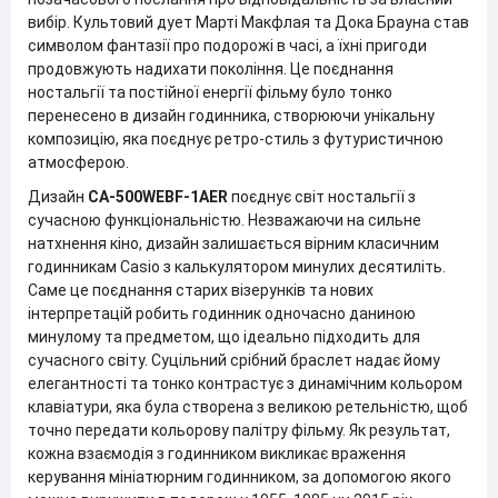
вибір. Культовий дует Марті Макфлая та Дока Брауна став
символом фантазії про подорожі в часі, а їхні пригоди
продовжують надихати покоління. Це поєднання
ностальгії та постійної енергії фільму було тонко
перенесено в дизайн годинника, створюючи унікальну
композицію, яка поєднує ретро-стиль з футуристичною
атмосферою.
Дизайн
CA-500WEBF-1AER
поєднує світ ностальгії з
сучасною функціональністю. Незважаючи на сильне
натхнення кіно, дизайн залишається вірним класичним
годинникам Casio з калькулятором минулих десятиліть.
Саме це поєднання старих візерунків та нових
інтерпретацій робить годинник одночасно даниною
минулому та предметом, що ідеально підходить для
сучасного світу. Суцільний срібний браслет надає йому
елегантності та тонко контрастує з динамічним кольором
клавіатури, яка була створена з великою ретельністю, щоб
точно передати кольорову палітру фільму. Як результат,
кожна взаємодія з годинником викликає враження
керування мініатюрним годинником, за допомогою якого