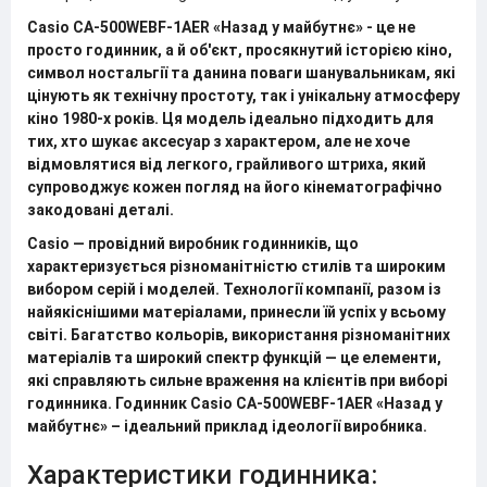
Casio CA-500WEBF-1AER «Назад у майбутнє» - це не
просто годинник, а й об'єкт, просякнутий історією кіно,
символ ностальгії та данина поваги шанувальникам, які
цінують як технічну простоту, так і унікальну атмосферу
кіно 1980-х років. Ця модель ідеально підходить для
тих, хто шукає аксесуар з характером, але не хоче
відмовлятися від легкого, грайливого штриха, який
супроводжує кожен погляд на його кінематографічно
закодовані деталі.
Casio
— провідний виробник годинників, що
характеризується різноманітністю стилів та широким
вибором серій і моделей. Технології компанії, разом із
найякіснішими матеріалами, принесли їй успіх у всьому
світі. Багатство кольорів, використання різноманітних
матеріалів та широкий спектр функцій — це елементи,
які справляють сильне враження на клієнтів при виборі
годинника.
Годинник Casio CA-500WEBF-1AER «Назад у
майбутнє»
– ідеальний приклад ідеології виробника.
Характеристики годинника: