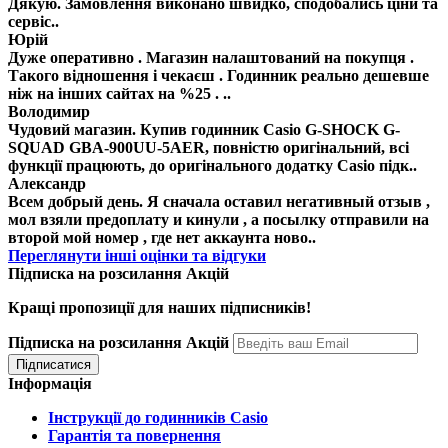
Дякую. Замовлення виконано швидко, сподобались ціни та
сервіс..
Юрій
Дуже оперативно . Магазин налаштований на покупця .
Такого відношення і чекаєш . Годинник реально дешевше
ніж на інших сайтах на %25 . ..
Володимир
Чудовий магазин. Купив годинник Casio G-SHOCK G-
SQUAD GBA-900UU-5AER, повністю оригінальний, всі
функції працюють, до оригінального додатку Casio підк..
Александр
Всем добрый день. Я сначала оставил негативный отзыв ,
мол взяли предоплату и кинули , а посылку отправили на
второй мой номер , где нет аккаунта ново..
Переглянути інші оцінки та відгуки
Підписка на розсилання Акцій
Кращі пропозиції для наших підписників!
Підписка на розсилання Акцій
Інформація
Інструкції до годинників Casio
Гарантія та повернення