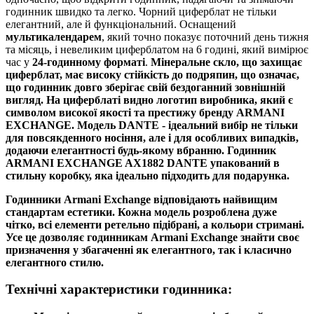
годинник швидко та легко. Чорний циферблат не тільки
елегантний, але й функціональний. Оснащений
мультикалендарем
, який точно показує поточний день тижня
та місяць, і невеликим циферблатом на 6 годині, який вимірює
час у
24-годинному форматі
.
Мінеральне скло, що захищає
циферблат, має високу стійкість до подряпин, що означає,
що годинник довго зберігає свій бездоганний зовнішній
вигляд. На циферблаті видно логотип виробника, який є
символом високої якості та престижу бренду
ARMANI
EXCHANGE
. Модель
DANTE
- ідеальний вибір не тільки
для повсякденного носіння, але і для особливих випадків,
додаючи елегантності будь-якому вбранню. Годинник
ARMANI EXCHANGE AX1882 DANTE
упакований в
стильну коробку, яка ідеально підходить для подарунка.
Годинники Armani Exchange
відповідають найвищим
стандартам естетики. Кожна модель розроблена дуже
чітко, всі елементи ретельно підібрані, а кольори стримані.
Усе це дозволяє годинникам Armani Exchange знайти своє
призначення у збагаченні як елегантного, так і класично
елегантного стилю.
Технічні характеристики годинника: