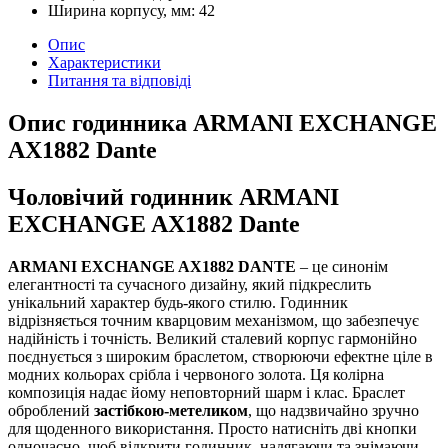
Ширина корпусу, мм:
42
Опис
Характеристики
Питання та відповіді
Опис годинника ARMANI EXCHANGE
AX1882 Dante
Чоловічий годинник ARMANI
EXCHANGE AX1882 Dante
ARMANI EXCHANGE AX1882 DANTE
– це синонім
елегантності та сучасного дизайну, який підкреслить
унікальний характер будь-якого стилю. Годинник
відрізняється точним кварцовим механізмом, що забезпечує
надійність і точність. Великий сталевий корпус гармонійно
поєднується з широким браслетом, створюючи ефектне ціле в
модних кольорах срібла і червоного золота. Ця колірна
композиція надає йому неповторний шарм і клас. Браслет
оброблений
застібкою-метеликом
, що надзвичайно зручно
для щоденного використання. Просто натисніть дві кнопки
одночасно, щоб відкрити годинник, надягаючи та знімаючи