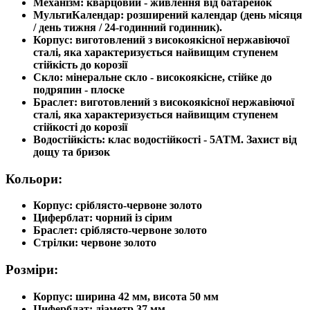
Механізм: кварцовий - живлення від батарейок
МультиКалендар: розширений календар (день місяця
/ день тижня / 24-годинний годинник).
Корпус: виготовлений з високоякісної нержавіючої
сталі, яка характеризується найвищим ступенем
стійкість до корозії
Скло: мінеральне скло - високоякісне, стійке до
подряпин - плоске
Браслет: виготовлений з високоякісної нержавіючої
сталі, яка характеризується найвищим ступенем
стійкості до корозії
Водостійкість: клас водостійкості - 5ATM. Захист від
дощу та бризок
Кольори:
Корпус: сріблясто-червоне золото
Циферблат: чорний із сірим
Браслет: сріблясто-червоне золото
Стрілки: червоне золото
Розміри:
Корпус: ширина 42 мм, висота 50 мм
Циферблат: діаметр 37 мм