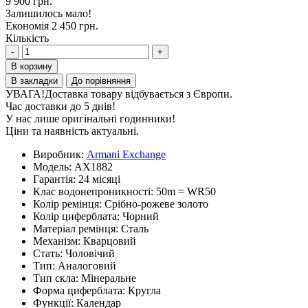
9 900 грн.
Залишилось мало!
Економія 2 450 грн.
Кількість
-
+
В корзину
В закладки
До порівняння
УВАГА!
Доставка товару відбувається з Європи.
Час доставки до 5 днів!
У нас лише оригінальні годинники!
Ціни та наявність актуальні.
Виробник:
Armani Exchange
Модель:
AX1882
Гарантія:
24 місяці
Клас водонепроникності:
50m = WR50
Колір ремінця:
Срібно-рожеве золото
Колір циферблата:
Чорний
Матеріал ремінця:
Сталь
Механізм:
Кварцовий
Стать:
Чоловічий
Тип:
Аналоговий
Тип скла:
Мінеральне
Форма циферблата:
Кругла
Функції:
Календар