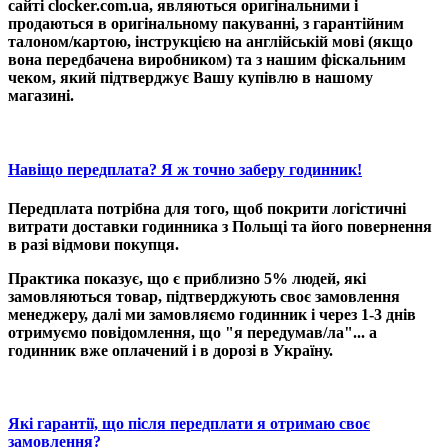
сайті clocker.com.ua, являються
оригінальними
і
продаються в оригінальному пакуванні, з гарантійним
талоном/картою, інструкцією на англійській мові (якщо
вона передбачена виробником) та з нашим фіскальним
чеком, який підтверджує Вашу купівлю в нашому
магазині.
Навіщо передплата? Я ж точно заберу годинник!
Передплата потрібна для того, щоб покрити логістичні
витрати доставки годинника з Польщі та його повернення
в разі відмови покупця.
Практика показує, що є приблизно 5% людей, які
замовляються товар, підтверджують своє замовлення
менеджеру, далі ми замовляємо годинник і через 1-3 днів
отримуємо повідомлення, що "я передумав/ла"... а
годинник вже оплачений і в дорозі в Україну.
Які гарантії, що після передплати я отримаю своє
замовлення?