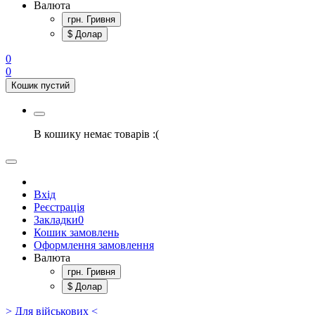
Валюта
грн. Гривня
$ Долар
0
0
Кошик пустий
В кошику немає товарів :(
Вхід
Реєстрація
Закладки
0
Кошик замовлень
Оформлення замовлення
Валюта
грн. Гривня
$ Долар
> Для військових <