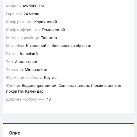
Модель:
AW5000-16L
Гарантія:
24 місяці
Колір ремінця:
Коричневий
Колір циферблата:
Темно-синій
Матеріал ремінця:
Тканина
Механізм:
Кварцовий з підзарядкою від сонця
Стать:
Чоловічий
Тип:
Аналоговий
Тип скла:
Мінеральне
Форма циферблата:
Кругла
Функції:
Водонепроникний, Сонячна панель, Люмінесцентне
покриття, Календар
Ширина корпусу, мм:
43
Опис