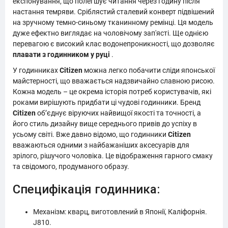
експонування, що полегшує читання через годину після
настання темряви. Сріблястий сталевий конверт підвішений
на зручному темно-синьому тканинному ремінці. Ця модель
дуже ефектно виглядає на чоловічому зап'ясті. Ще однією
перевагою є високий клас водонепроникності, що дозволяє
плавати з годинником у руці
.
У годинниках
Citizen
можна легко побачити сліди японської
майстерності, що вважається надзвичайно славною рисою.
Кожна модель – це окрема історія потреб користувачів, які
роками вирішують придбати ці чудові годинники. Бренд
Citizen
об’єднує віруючих найвищої якості та точності, а
його стиль дизайну вище середнього привів до успіху в
усьому світі. Вже давно відомо, що годинники
Citizen
вважаються одними з найбажаніших аксесуарів для
зрілого, рішучого чоловіка. Це відображення гарного смаку
та свідомого, продуманого образу.
Специфікація годинника:
Механізм: кварц, виготовлений в Японії, Каліфорнія.
J810.