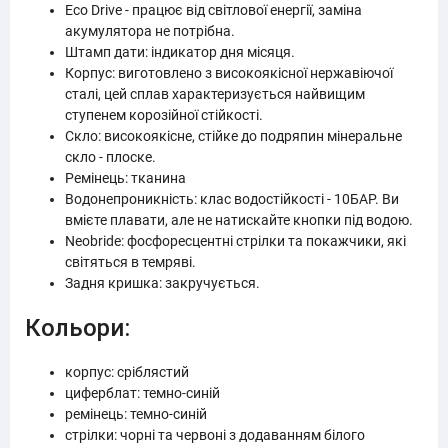
Eco Drive - працює від світлової енергії, заміна
акумулятора не потрібна.
Штамп дати: індикатор дня місяця.
Корпус: виготовлено з високоякісної нержавіючої
сталі, цей сплав характеризується найвищим
ступенем корозійної стійкості.
Скло: високоякісне, стійке до подряпин мінеральне
скло - плоске.
Ремінець: тканина
Водонепроникність: клас водостійкості - 10БАР. Ви
вмієте плавати, але не натискайте кнопки під водою.
Neobride: фосфоресцентні стрілки та покажчики, які
світяться в темряві.
Задня кришка: закручується.
Кольори:
корпус: сріблястий
циферблат: темно-синій
ремінець: темно-синій
стрілки: чорні та червоні з додаванням білого