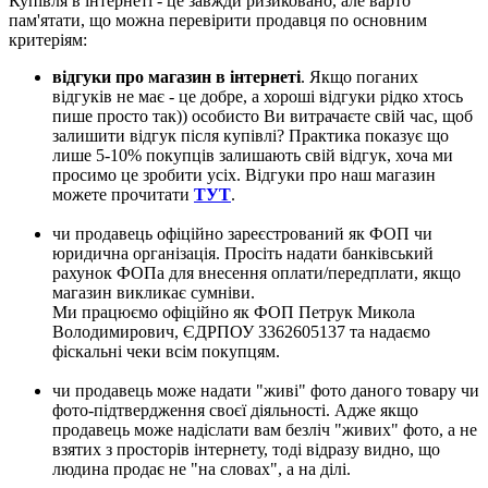
Купівля в інтернеті - це завжди ризиковано, але варто
пам'ятати, що можна перевірити продавця по основним
критеріям:
відгуки про магазин в інтернеті
. Якщо поганих
відгуків не має - це добре, а хороші відгуки рідко хтось
пише просто так)) особисто Ви витрачаєте свій час, щоб
залишити відгук після купівлі? Практика показує що
лише 5-10% покупців залишають свій відгук, хоча ми
просимо це зробити усіх. Відгуки про наш магазин
можете прочитати
ТУТ
.
чи продавець офіційно зареєстрований як ФОП чи
юридична організація. Просіть надати банківський
рахунок ФОПа для внесення оплати/передплати, якщо
магазин викликає сумніви.
Ми працюємо офіційно як ФОП Петрук Микола
Володимирович, ЄДРПОУ 3362605137 та надаємо
фіскальні чеки всім покупцям.
чи продавець може надати "живі" фото даного товару чи
фото-підтвердження своєї діяльності. Адже якщо
продавець може надіслати вам безліч "живих" фото, а не
взятих з просторів інтернету, тоді відразу видно, що
людина продає не "на словах", а на ділі.