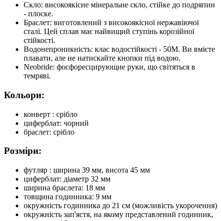
Скло: високоякісне мінеральне скло, стійке до подряпин
- плоске.
Браслет: виготовлений з високоякісної нержавіючої
сталі. Цей сплав має найвищий ступінь корозійної
стійкості.
Водонепроникність: клас водостійкості - 50М. Ви вмієте
плавати, але не натискайте кнопки під водою.
Neobride: фосфоресцирующие руки, що світяться в
темряві.
Кольори:
конверт : срібло
циферблат: чорний
браслет: срібло
Розміри:
футляр : ширина 39 мм, висота 45 мм
циферблат: діаметр 32 мм
ширина браслета: 18 мм
товщина годинника: 9 мм
окружність годинника до 21 см (можливість укорочення)
окружність зап'ястя, на якому представлений годинник,