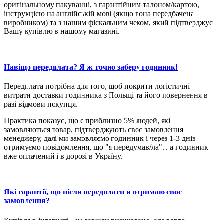
оригінальному пакуванні, з гарантійним талоном/картою,
інструкцією на англійській мові (якщо вона передбачена
виробником) та з нашим фіскальним чеком, який підтверджує
Вашу купівлю в нашому магазині.
Навіщо передплата? Я ж точно заберу годинник!
Передплата потрібна для того, щоб покрити логістичні
витрати доставки годинника з Польщі та його повернення в
разі відмови покупця.
Практика показує, що є приблизно 5% людей, які
замовляються товар, підтверджують своє замовлення
менеджеру, далі ми замовляємо годинник і через 1-3 днів
отримуємо повідомлення, що "я передумав/ла"... а годинник
вже оплачений і в дорозі в Україну.
Які гарантії, що після передплати я отримаю своє
замовлення?