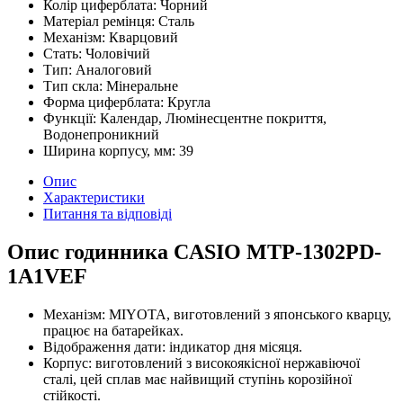
Колір циферблата:
Чорний
Матеріал ремінця:
Сталь
Механізм:
Кварцовий
Стать:
Чоловічий
Тип:
Аналоговий
Тип скла:
Мінеральне
Форма циферблата:
Кругла
Функції:
Календар, Люмінесцентне покриття,
Водонепроникний
Ширина корпусу, мм:
39
Опис
Характеристики
Питання та відповіді
Опис годинника CASIO MTP-1302PD-
1A1VEF
Механізм: MIYOTA, виготовлений з японського кварцу,
працює на батарейках.
Відображення дати: індикатор дня місяця.
Корпус: виготовлений з високоякісної нержавіючої
сталі, цей сплав має найвищий ступінь корозійної
стійкості.