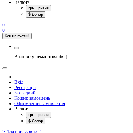
Валюта
грн. Гривня
$ Долар
0
0
Кошик пустий
В кошику немає товарів :(
Вхід
Реєстрація
Закладки
0
Кошик замовлень
Оформлення замовлення
Валюта
грн. Гривня
$ Долар
> Для військових <