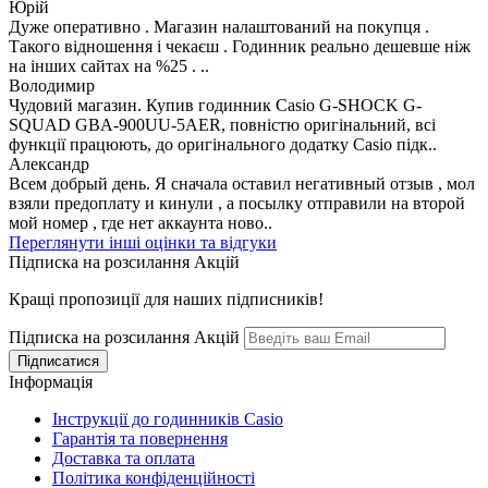
Юрій
Дуже оперативно . Магазин налаштований на покупця .
Такого відношення і чекаєш . Годинник реально дешевше ніж
на інших сайтах на %25 . ..
Володимир
Чудовий магазин. Купив годинник Casio G-SHOCK G-
SQUAD GBA-900UU-5AER, повністю оригінальний, всі
функції працюють, до оригінального додатку Casio підк..
Александр
Всем добрый день. Я сначала оставил негативный отзыв , мол
взяли предоплату и кинули , а посылку отправили на второй
мой номер , где нет аккаунта ново..
Переглянути інші оцінки та відгуки
Підписка на розсилання Акцій
Кращі пропозиції для наших підписників!
Підписка на розсилання Акцій
Інформація
Інструкції до годинників Casio
Гарантія та повернення
Доставка та оплата
Політика конфіденційності