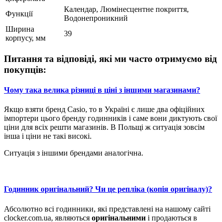
Календар, Люмінесцентне покриття,
Функції
Водонепроникний
Ширина
39
корпусу, мм
Питання та відповіді, які ми часто отримуємо від
покупців:
Чому така велика різниці в ціні з іншими магазинами?
Якщо взяти бренд Casio, то в Україні є лише два офіційних
імпортери цього бренду годинників і саме вони диктують свої
ціни для всіх решти магазинів. В Польщі ж ситуація зовсім
інша і ціни не такі високі.
Ситуація з іншими брендами аналогічна.
Годинник оригінальний? Чи це репліка (копія оригіналу)?
Абсолютно всі годинники, які представлені на нашому сайті
clocker.com.ua, являються
оригінальними
і продаються в