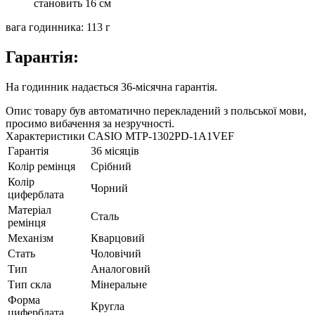
становить 16 см
вага годинника: 113 г
Гарантія:
На годинник надається 36-місячна гарантія.
Опис товару був автоматично перекладений з польської мови,
просимо вибачення за незручності.
Характеристики CASIO MTP-1302PD-1A1VEF
Гарантія
36 місяців
Колір ремінця
Срібний
Колір
Чорний
циферблата
Матеріал
Сталь
ремінця
Механізм
Кварцовий
Стать
Чоловічий
Тип
Аналоговий
Тип скла
Мінеральне
Форма
Кругла
циферблата