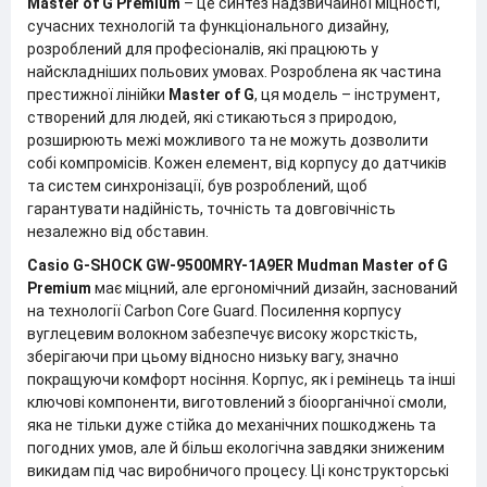
Master of G Premium
– це синтез надзвичайної міцності,
сучасних технологій та функціонального дизайну,
розроблений для професіоналів, які працюють у
найскладніших польових умовах. Розроблена як частина
престижної лінійки
Master of G
, ця модель – інструмент,
створений для людей, які стикаються з природою,
розширюють межі можливого та не можуть дозволити
собі компромісів. Кожен елемент, від корпусу до датчиків
та систем синхронізації, був розроблений, щоб
гарантувати надійність, точність та довговічність
незалежно від обставин.
Casio G-SHOCK GW-9500MRY-1A9ER Mudman Master of G
Premium
має міцний, але ергономічний дизайн, заснований
на технології Carbon Core Guard. Посилення корпусу
вуглецевим волокном забезпечує високу жорсткість,
зберігаючи при цьому відносно низьку вагу, значно
покращуючи комфорт носіння. Корпус, як і ремінець та інші
ключові компоненти, виготовлений з біоорганічної смоли,
яка не тільки дуже стійка до механічних пошкоджень та
погодних умов, але й більш екологічна завдяки зниженим
викидам під час виробничого процесу. Ці конструкторські