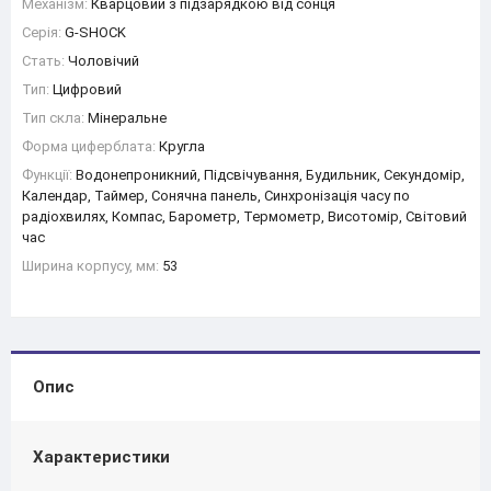
Механізм:
Кварцовий з підзарядкою від сонця
Серія:
G-SHOCK
Стать:
Чоловічий
Тип:
Цифровий
Тип скла:
Мінеральне
Форма циферблата:
Кругла
Функції:
Водонепроникний, Підсвічування, Будильник, Секундомір,
Календар, Таймер, Сонячна панель, Синхронізація часу по
радіохвилях, Компас, Барометр, Термометр, Висотомір, Світовий
час
Ширина корпусу, мм:
53
Опис
Характеристики