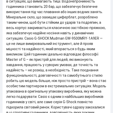
в ситуаціях, що вимагають тиші. Водонепроникність
годинника становить 20 бар, що забезпечує безпечне
використання під час плавання або інших водних занять.
Мінеральне скло, що захищає циферблат, розроблено
таким чином, щоб бути стійким до ударів та подряпин, а
весь корпус закривається класичною застібкою-пряжкою,
яка забезпечує надійне носіння навіть у динамічних
ситуаціях. Casio G-SHOCK Mudman GW-9500MRY-1A9ER —
це не лише вимірювальний інструмент, але й прояв
міцності та надійності, який впорається з будь-яким
викликом. Цей годинник ідеально відповідає філософії
Master of G – як пристрій для людей, які виконують
завдання, працюють у суворих умовах, де точність та
надійність – не розкіш, а необхідність. Таке поєднання
функціональності, довговічності та самобутнього стилю
робить цю модель більше, ніж просто пристрій – вона стає
особистим партнером в екстремальних ситуаціях. Модель
упакована в оригінальну упаковку виробника, яку можна
легко подарувати. Casio є одним з найбільших виробників
годинників у світі, але саме серія G-Shock повністю
підкорила світовий ринок. Користувачі одразу закохалися
в ці спортивні годинники, довговічність яких роками