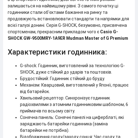
залишається на найвищому рівні. З самого початку ці
годинники стали об'єктами бажання на ринку та
продовжують встановлювати стандарти та напрямки для
всієї галузі донині. Серія G-SHOCK, безумовно, присвячена
спортсменам, прекрасним прикладом чого є
Casio G-
SHOCK GW-9500MRY-1A9ER Mudman Master of G Premium
Характеристики годинника:
G-shock: Годинник, виготовлений за технологією G-
SHOCK, дуже стійкий до ударів та поштовхів.
Брудостійкий: Годинник стійкий до бруду.
Механізм: Кварцовий, виготовлений у Японії, працює
від батарейок.
Хвильовий рецептор: Синхронізує годинник
радіохвилями з атомним годинниковим шаблоном, 6
приймачів по всьому світу.
Сонячна панель: Сонячні панелі на циферблаті, які
заряджають батарейки годинника (заміна
батарейки не потрібна).
Відображення сходу/заходу сонця: Час сходу та