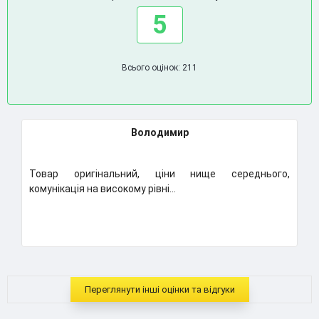
5
Всього оцінок: 211
Дмитро
ище середнього,
Класний магазин. Замовляю вже други
Надумаю купляти ще, вибір магазину буде
..
Переглянути інші оцінки та відгуки