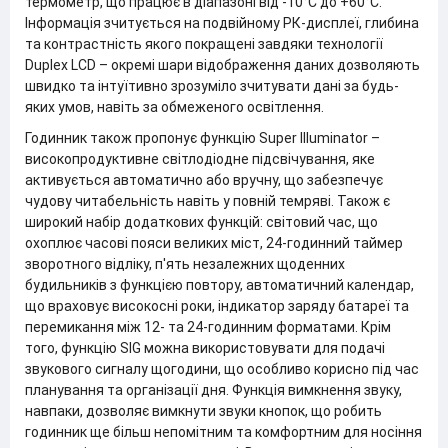
термометр, що працює в діапазоні від -10°C до +60°C.
Інформація зчитується на подвійному РК-дисплеї, глибина
та контрастність якого покращені завдяки технології
Duplex LCD – окремі шари відображення даних дозволяють
швидко та інтуїтивно зрозуміло зчитувати дані за будь-
яких умов, навіть за обмеженого освітлення.
Годинник також пропонує функцію Super Illuminator –
високопродуктивне світлодіодне підсвічування, яке
активується автоматично або вручну, що забезпечує
чудову читабельність навіть у повній темряві. Також є
широкий набір додаткових функцій: світовий час, що
охоплює часові пояси великих міст, 24-годинний таймер
зворотного відліку, п'ять незалежних щоденних
будильників з функцією повтору, автоматичний календар,
що враховує високосні роки, індикатор заряду батареї та
перемикання між 12- та 24-годинним форматами. Крім
того, функцію SIG можна використовувати для подачі
звукового сигналу щогодини, що особливо корисно під час
планування та організації дня. Функція вимкнення звуку,
навпаки, дозволяє вимкнути звуки кнопок, що робить
годинник ще більш непомітним та комфортним для носіння