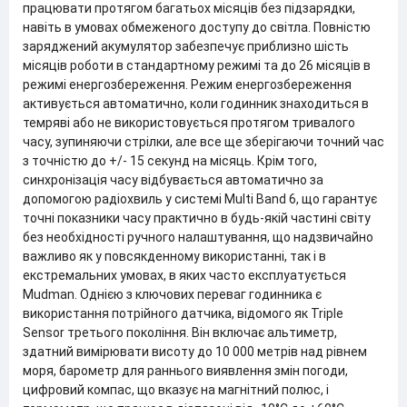
працювати протягом багатьох місяців без підзарядки,
навіть в умовах обмеженого доступу до світла. Повністю
заряджений акумулятор забезпечує приблизно шість
місяців роботи в стандартному режимі та до 26 місяців в
режимі енергозбереження. Режим енергозбереження
активується автоматично, коли годинник знаходиться в
темряві або не використовується протягом тривалого
часу, зупиняючи стрілки, але все ще зберігаючи точний час
з точністю до +/- 15 секунд на місяць. Крім того,
синхронізація часу відбувається автоматично за
допомогою радіохвиль у системі Multi Band 6, що гарантує
точні показники часу практично в будь-якій частині світу
без необхідності ручного налаштування, що надзвичайно
важливо як у повсякденному використанні, так і в
екстремальних умовах, в яких часто експлуатується
Mudman. Однією з ключових переваг годинника є
використання потрійного датчика, відомого як Triple
Sensor третього покоління. Він включає альтиметр,
здатний вимірювати висоту до 10 000 метрів над рівнем
моря, барометр для раннього виявлення змін погоди,
цифровий компас, що вказує на магнітний полюс, і