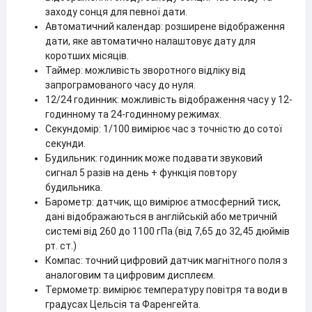
заходу сонця для певної дати.
Автоматичний календар: розширене відображення
дати, яке автоматично налаштовує дату для
коротших місяців.
Таймер: можливість зворотного відліку від
запрограмованого часу до нуля.
12/24 годинник: можливість відображення часу у 12-
годинному та 24-годинному режимах.
Секундомір: 1/100 вимірює час з точністю до сотої
секунди.
Будильник: годинник може подавати звуковий
сигнал 5 разів на день + функція повтору
будильника.
Барометр: датчик, що вимірює атмосферний тиск,
дані відображаються в англійській або метричній
системі від 260 до 1100 гПа (від 7,65 до 32,45 дюймів
рт. ст.)
Компас: точний цифровий датчик магнітного поля з
аналоговим та цифровим дисплеєм.
Термометр: вимірює температуру повітря та води в
градусах Цельсія та Фаренгейта.