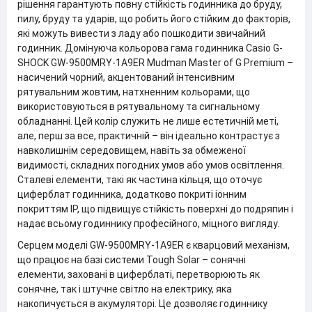
рішення гарантують повну стійкість годинника до бруду,
пилу, бруду та ударів, що робить його стійким до факторів,
які можуть вивести з ладу або пошкодити звичайний
годинник. Домінуюча кольорова гама годинника Casio G-
SHOCK GW-9500MRY-1A9ER Mudman Master of G Premium –
насичений чорний, акцентований інтенсивним
рятувальним жовтим, натхненним кольорами, що
використовуються в рятувальному та сигнальному
обладнанні. Цей колір служить не лише естетичній меті,
але, перш за все, практичній – він ідеально контрастує з
навколишнім середовищем, навіть за обмеженої
видимості, складних погодних умов або умов освітлення.
Сталеві елементи, такі як частина кільця, що оточує
циферблат годинника, додатково покриті іонним
покриттям IP, що підвищує стійкість поверхні до подряпин і
надає всьому годиннику професійного, міцного вигляду.
Серцем моделі GW-9500MRY-1A9ER є кварцовий механізм,
що працює на базі системи Tough Solar – сонячні
елементи, заховані в циферблаті, перетворюють як
сонячне, так і штучне світло на електрику, яка
накопичується в акумуляторі. Це дозволяє годиннику