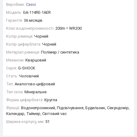
Виробник:
Casio
Модель:
GA-114RE-1AER
Гарантія:
36 місяців
Клас водонепроникності:
200m = WR200
Колір ремінця:
Чорний
Колір циферблата:
Чорний
Матеріал ремінця:
Полімер / синтетика
Механізм:
Кварцовий
Серія:
G-SHOCK
Стать:
Чоловічий
Тип:
Аналогово-цифровий
Тип скла:
Мінеральне
Форма циферблата:
Кругла
Функції:
Водонепроникний, Підсвічування, Будильник, Секундомір,
Календар, Таймер, Світовий час
Ширина корпусу, мм:
51