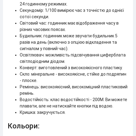
24 годинному режимах.
Секундомір: 1/100 вимірює час з точністю до однієї
сотої секунди.
Світовий час: годинник має відображення часу в
різних часових поясах.
Будильник: годинник може звучати будильник 5
разів на день (включно з опцією відкладення та
сигналом у повний час).
Освітлювач: можливість підсвічування циферблата
світлодіодним діодом.
Конверт: виготовлений з високоякісного пластику.
Скло: мінеральне - високоякісне, стійке до подряпин
- плоске.
Ремінець: високоякісний, високоміцний пластиковий
ремінь.
Водостійкість: клас водостійкості - 200М. Ви можете
плавати, але не натискайте кнопки під водою.
Кришка: закручується.
Кольори: