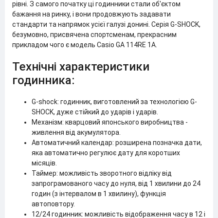
рівні. З самого початку ці годинники стали об'єктом
бажання на ринку, і вони продовжують задавати
стандарти та напрямок усієї галузі донині. Серія G-SHOCK,
безумовно, присвячена спортсменам, прекрасним
прикладом чого є модель Casio GA 114RE 1A.
Технічні характеристики
годинника:
G-shock: годинник, виготовлений за технологією G-
SHOCK, дуже стійкий до ударів і ударів.
Механізм: кварцовий японського виробництва -
живлення від акумулятора.
Автоматичний календар: розширена позначка дати,
яка автоматично регулює дату для коротших
місяців.
Таймер: можливість зворотного відліку від
запрограмованого часу до нуля, від 1 хвилини до 24
годин (з інтервалом в 1 хвилину), функція
автоповтору.
12/24 годинник: можливість відображення часу в 12 і