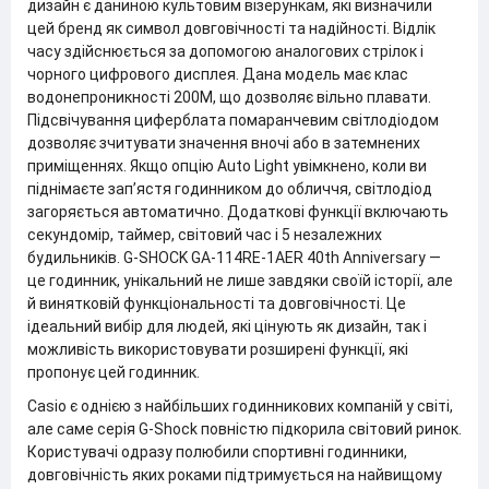
дизайн є даниною культовим візерункам, які визначили
цей бренд як символ довговічності та надійності. Відлік
часу здійснюється за допомогою аналогових стрілок і
чорного цифрового дисплея. Дана модель має клас
водонепроникності 200М, що дозволяє вільно плавати.
Підсвічування циферблата помаранчевим світлодіодом
дозволяє зчитувати значення вночі або в затемнених
приміщеннях. Якщо опцію Auto Light увімкнено, коли ви
піднімаєте зап’ястя годинником до обличчя, світлодіод
загоряється автоматично. Додаткові функції включають
секундомір, таймер, світовий час і 5 незалежних
будильників. G-SHOCK GA-114RE-1AER 40th Anniversary —
це годинник, унікальний не лише завдяки своїй історії, але
й винятковій функціональності та довговічності. Це
ідеальний вибір для людей, які цінують як дизайн, так і
можливість використовувати розширені функції, які
пропонує цей годинник.
Casio є однією з найбільших годинникових компаній у світі,
але саме серія G-Shock повністю підкорила світовий ринок.
Користувачі одразу полюбили спортивні годинники,
довговічність яких роками підтримується на найвищому