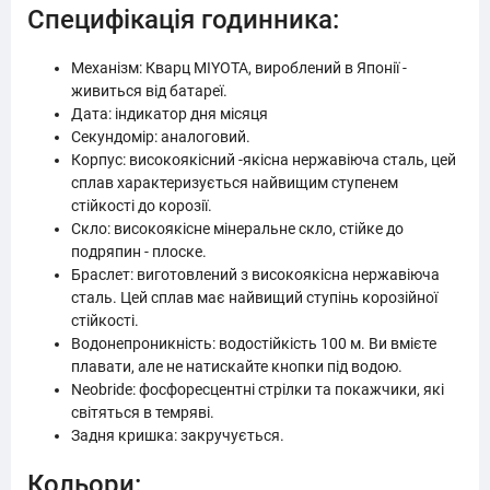
Специфікація годинника:
Механізм: Кварц MIYOTA, вироблений в Японії -
живиться від батареї.
Дата: індикатор дня місяця
Секундомір: аналоговий.
Корпус: високоякісний -якісна нержавіюча сталь, цей
сплав характеризується найвищим ступенем
стійкості до корозії.
Скло: високоякісне мінеральне скло, стійке до
подряпин - плоске.
Браслет: виготовлений з високоякісна нержавіюча
сталь. Цей сплав має найвищий ступінь корозійної
стійкості.
Водонепроникність: водостійкість 100 м. Ви вмієте
плавати, але не натискайте кнопки під водою.
Neobride: фосфоресцентні стрілки та покажчики, які
світяться в темряві.
Задня кришка: закручується.
Кольори: