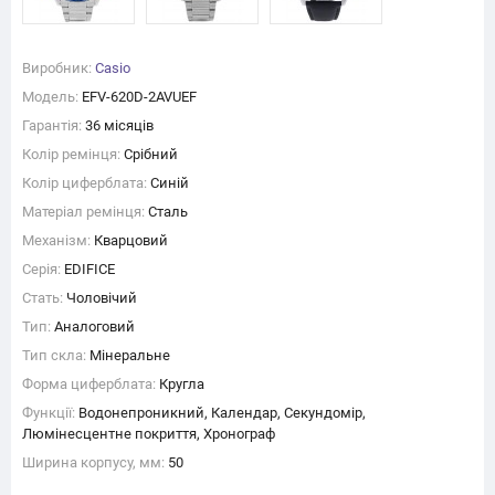
Виробник:
Casio
Модель:
EFV-620D-2AVUEF
Гарантія:
36 місяців
Колір ремінця:
Срібний
Колір циферблата:
Синій
Матеріал ремінця:
Сталь
Механізм:
Кварцовий
Серія:
EDIFICE
Стать:
Чоловічий
Тип:
Аналоговий
Тип скла:
Мінеральне
Форма циферблата:
Кругла
Функції:
Водонепроникний, Календар, Секундомір,
Люмінесцентне покриття, Хронограф
Ширина корпусу, мм:
50