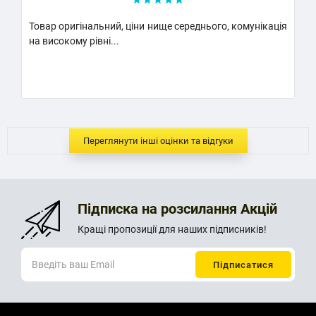
Товар оригінальний, ціни нище середнього, комунікація
Класни
на високому рівні...
Надума
..
Переглянути інші оцінки та відгуки
Підписка на розсилання Акцій
Кращі пропозиції для наших підписників!