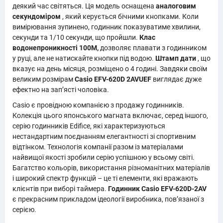
деякий час світяться. Ця модель оснащена
аналоговим
секундоміром
, який керується бічними кнопками. Коли
вимірювання зупинено, годинник показуватиме хвилини,
секунди та 1/10 секунди, що пройшли.
Клас
водонепроникності 100M,
дозволяє плавати з годинником
у руці, але не натискайте кнопки під водою.
Штамп дати
, що
вказує на день місяця, розміщено о 4 годині. Завдяки своїм
великим розмірам
Casio EFV-620D 2AVUEF
виглядає дуже
ефектно на зап’ясті чоловіка.
Casio є провідною компанією з продажу годинників.
Колекція цього японського магната включає, серед іншого,
серію годинників Edifice, які характеризуються
нестандартним поєднанням елегантності зі спортивним
відтінком. Технологія компанії разом із матеріалами
найвищої якості зробили серію успішною у всьому світі.
Багатство кольорів, використання різноманітних матеріалів
і широкий спектр функцій – це ті елементи, які вражають
клієнтів при виборі таймера.
Годинник Casio EFV-620D-2AV
є прекрасним прикладом ідеології виробника, пов’язаної з
серією.