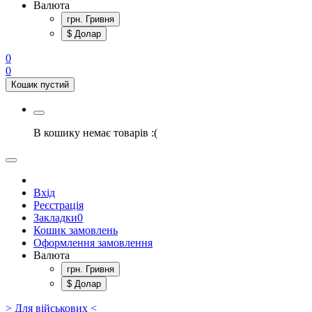
Валюта
грн. Гривня
$ Долар
0
0
Кошик пустий
В кошику немає товарів :(
Вхід
Реєстрація
Закладки
0
Кошик замовлень
Оформлення замовлення
Валюта
грн. Гривня
$ Долар
> Для військових <