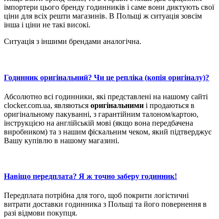
імпортери цього бренду годинників і саме вони диктують свої
ціни для всіх решти магазинів. В Польщі ж ситуація зовсім
інша і ціни не такі високі.
Ситуація з іншими брендами аналогічна.
Годинник оригінальний? Чи це репліка (копія оригіналу)?
Абсолютно всі годинники, які представлені на нашому сайті
clocker.com.ua, являються
оригінальними
і продаються в
оригінальному пакуванні, з гарантійним талоном/картою,
інструкцією на англійській мові (якщо вона передбачена
виробником) та з нашим фіскальним чеком, який підтверджує
Вашу купівлю в нашому магазині.
Навіщо передплата? Я ж точно заберу годинник!
Передплата потрібна для того, щоб покрити логістичні
витрати доставки годинника з Польщі та його повернення в
разі відмови покупця.