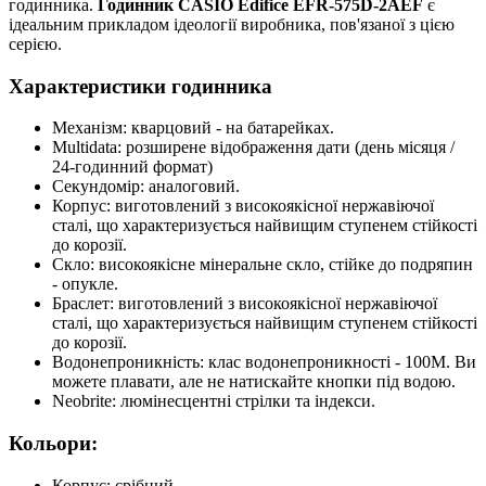
годинника.
Годинник CASIO Edifice EFR-575D-2AEF
є
ідеальним прикладом ідеології виробника, пов'язаної з цією
серією.
Характеристики годинника
Механізм: кварцовий - на батарейках.
Multidata: розширене відображення дати (день місяця /
24-годинний формат)
Секундомір: аналоговий.
Корпус: виготовлений з високоякісної нержавіючої
сталі, що характеризується найвищим ступенем стійкості
до корозії.
Скло: високоякісне мінеральне скло, стійке до подряпин
- опукле.
Браслет: виготовлений з високоякісної нержавіючої
сталі, що характеризується найвищим ступенем стійкості
до корозії.
Водонепроникність: клас водонепроникності - 100M. Ви
можете плавати, але не натискайте кнопки під водою.
Neobrite: люмінесцентні стрілки та індекси.
Кольори:
Корпус: срібний