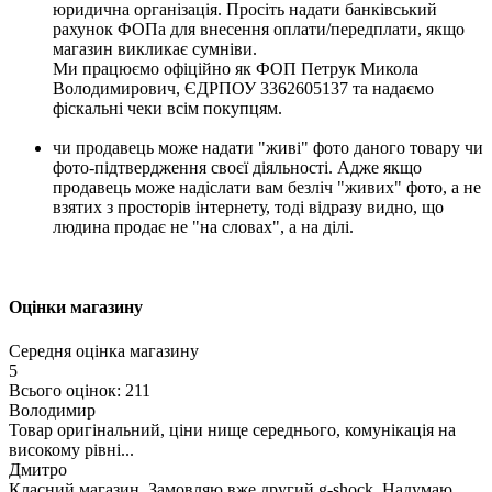
юридична організація. Просіть надати банківський
рахунок ФОПа для внесення оплати/передплати, якщо
магазин викликає сумніви.
Ми працюємо офіційно як ФОП Петрук Микола
Володимирович, ЄДРПОУ 3362605137 та надаємо
фіскальні чеки всім покупцям.
чи продавець може надати "живі" фото даного товару чи
фото-підтвердження своєї діяльності. Адже якщо
продавець може надіслати вам безліч "живих" фото, а не
взятих з просторів інтернету, тоді відразу видно, що
людина продає не "на словах", а на ділі.
Оцінки магазину
Середня оцінка магазину
5
Всього оцінок: 211
Володимир
Товар оригінальний, ціни нище середнього, комунікація на
високому рівні...
Дмитро
Класний магазин. Замовляю вже другий g-shock. Надумаю