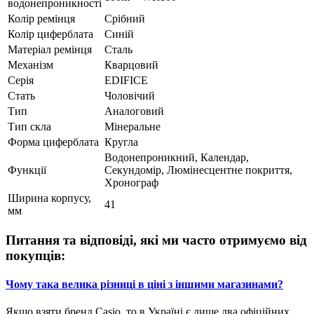
водонепроникності
Колір ремінця
Срібний
Колір циферблата
Синій
Матеріал ремінця
Сталь
Механізм
Кварцовий
Серія
EDIFICE
Стать
Чоловічий
Тип
Аналоговий
Тип скла
Мінеральне
Форма циферблата
Кругла
Водонепроникний, Календар,
Функції
Секундомір, Люмінесцентне покриття,
Хронограф
Ширина корпусу,
41
мм
Питання та відповіді, які ми часто отримуємо від
покупців:
Чому така велика різниці в ціні з іншими магазинами?
Якщо взяти бренд Casio, то в Україні є лише два офіційних