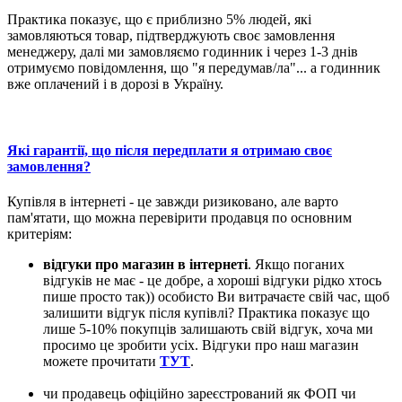
Практика показує, що є приблизно 5% людей, які
замовляються товар, підтверджують своє замовлення
менеджеру, далі ми замовляємо годинник і через 1-3 днів
отримуємо повідомлення, що "я передумав/ла"... а годинник
вже оплачений і в дорозі в Україну.
Які гарантії, що після передплати я отримаю своє
замовлення?
Купівля в інтернеті - це завжди ризиковано, але варто
пам'ятати, що можна перевірити продавця по основним
критеріям:
відгуки про магазин в інтернеті
. Якщо поганих
відгуків не має - це добре, а хороші відгуки рідко хтось
пише просто так)) особисто Ви витрачаєте свій час, щоб
залишити відгук після купівлі? Практика показує що
лише 5-10% покупців залишають свій відгук, хоча ми
просимо це зробити усіх. Відгуки про наш магазин
можете прочитати
ТУТ
.
чи продавець офіційно зареєстрований як ФОП чи