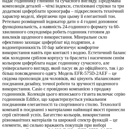
надає годиннику глибини та сучасного вигляду. Продумана
композиція деталей – чіткі індекси, стилізовані стрілки та три
додаткові циферблати хронографа – підкреслюють технічний
характер моделі, зберігаючи при цьому її елегантний тон.
Ретельно розміщений індикатор дати о 4 годині доповнює
функціональність, а наявність 24-годинного формату та 60-
хвилинного секундоміра робить годинник готовим до
викликів щоденного використання. Мінеральне скло
ефективно захищає циферблат від подряпин, а
водонепроникність 10 бар забезпечує комфортне
використання навіть при контакті з водою. Естетичний баланс
між холодним сріблом корпусу та браслета і насиченим синім
кольором циферблата надає годиннику сучасного, але
універсального вигляду, який пасує як до офіційного, так і до
більш повсякденного одягу. Модель EFR-575D-2AEF – це
свідома пропозиція для чоловіків, які цінують збалансоване
поєднання дизайну, точної роботи та зручності щоденного
використання. Casio є провідною компанією з продажу
годинників. Колекція цього японського гіганта включає серію
годинників Edifice, що характеризується унікальним
поєднанням елегантності та спортивного стилю. Технології
компанії в поєднанні з матеріалами найвищої якості принесли
серії світовий успіх. Багатство кольорів, використання
різноманітних матеріалів та широкий спектр функцій – це
елементи, які сильно вражають покупців при виборі