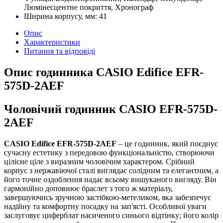
Люмінесцентне покриття, Хронограф
Ширина корпусу, мм:
41
Опис
Характеристики
Питання та відповіді
Опис годинника CASIO Edifice EFR-
575D-2AEF
Чоловічий годинник CASIO EFR-575D-
2AEF
CASIO Edifice EFR-575D-2AEF
– це годинник, який поєднує
сучасну естетику з передовою функціональністю, створюючи
цілісне ціле з виразним чоловічим характером. Срібний
корпус з нержавіючої сталі виглядає солідним та елегантним, а
його точне оздоблення надає всьому вишуканого вигляду. Він
гармонійно доповнює браслет з того ж матеріалу,
завершуючись зручною застібкою-метеликом, яка забезпечує
надійну та комфортну посадку на зап'ясті. Особливої уваги
заслуговує циферблат насиченого синього відтінку; його колір