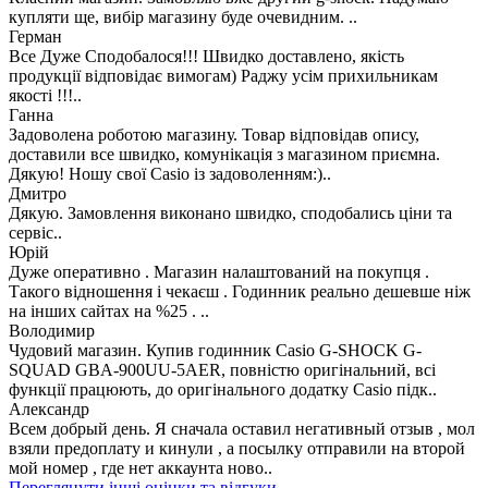
купляти ще, вибір магазину буде очевидним. ..
Герман
Все Дуже Сподобалося!!! Швидко доставлено, якість
продукції відповідає вимогам) Раджу усім прихильникам
якості !!!..
Ганна
Задоволена роботою магазину. Товар відповідав опису,
доставили все швидко, комунікація з магазином приємна.
Дякую! Ношу свої Casio із задоволенням:)..
Дмитро
Дякую. Замовлення виконано швидко, сподобались ціни та
сервіс..
Юрій
Дуже оперативно . Магазин налаштований на покупця .
Такого відношення і чекаєш . Годинник реально дешевше ніж
на інших сайтах на %25 . ..
Володимир
Чудовий магазин. Купив годинник Casio G-SHOCK G-
SQUAD GBA-900UU-5AER, повністю оригінальний, всі
функції працюють, до оригінального додатку Casio підк..
Александр
Всем добрый день. Я сначала оставил негативный отзыв , мол
взяли предоплату и кинули , а посылку отправили на второй
мой номер , где нет аккаунта ново..
Переглянути інші оцінки та відгуки