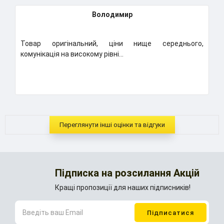
Володимир
Товар оригінальний, ціни нище середнього,
К
комунікація на високому рівні...
Н
..
Переглянути інші оцінки та відгуки
Підписка на розсилання Акцій
Кращі пропозиції для наших підписників!