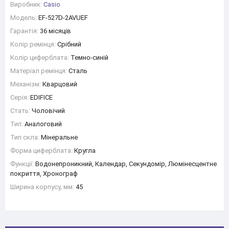
Виробник:
Casio
Модель:
EF-527D-2AVUEF
Гарантія:
36 місяців
Колір ремінця:
Срібний
Колір циферблата:
Темно-синій
Матеріал ремінця:
Сталь
Механізм:
Кварцовий
Серія:
EDIFICE
Стать:
Чоловічий
Тип:
Аналоговий
Тип скла:
Мінеральне
Форма циферблата:
Кругла
Функції:
Водонепроникний, Календар, Секундомір, Люмінесцентне
покриття, Хронограф
Ширина корпусу, мм:
45