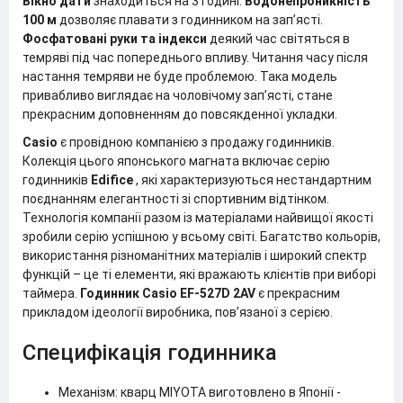
Вікно дати
знаходиться на 3 годині.
Водонепроникність
100 м
дозволяє плавати з годинником на зап’ясті.
Фосфатовані руки та індекси
деякий час світяться в
темряві під час попереднього впливу. Читання часу після
настання темряви не буде проблемою. Така модель
привабливо виглядає на чоловічому зап’ясті, стане
прекрасним доповненням до повсякденної укладки.
Casio
є провідною компанією з продажу годинників.
Колекція цього японського магната включає серію
годинників
Edifice
, які характеризуються нестандартним
поєднанням елегантності зі спортивним відтінком.
Технологія компанії разом із матеріалами найвищої якості
зробили серію успішною у всьому світі. Багатство кольорів,
використання різноманітних матеріалів і широкий спектр
функцій – це ті елементи, які вражають клієнтів при виборі
таймера.
Годинник Casio EF-527D 2AV
є прекрасним
прикладом ідеології виробника, пов’язаної з серією.
Специфікація годинника
Механізм: кварц MIYOTA виготовлено в Японії -