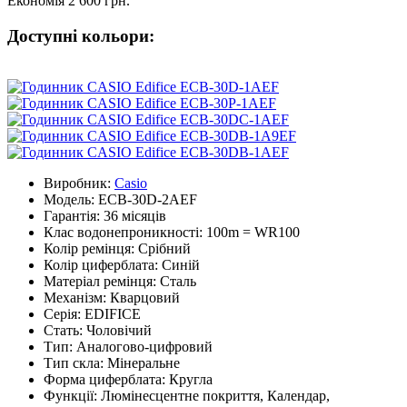
Економія 2 600 грн.
Доступні кольори:
Виробник:
Casio
Модель:
ECB-30D-2AEF
Гарантія:
36 місяців
Клас водонепроникності:
100m = WR100
Колір ремінця:
Срібний
Колір циферблата:
Синій
Матеріал ремінця:
Сталь
Механізм:
Кварцовий
Серія:
EDIFICE
Стать:
Чоловічий
Тип:
Аналогово-цифровий
Тип скла:
Мінеральне
Форма циферблата:
Кругла
Функції:
Люмінесцентне покриття, Календар,