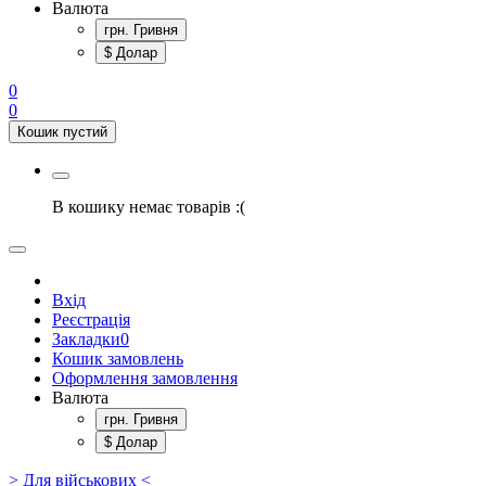
Валюта
грн. Гривня
$ Долар
0
0
Кошик пустий
В кошику немає товарів :(
Вхід
Реєстрація
Закладки
0
Кошик замовлень
Оформлення замовлення
Валюта
грн. Гривня
$ Долар
> Для військових <