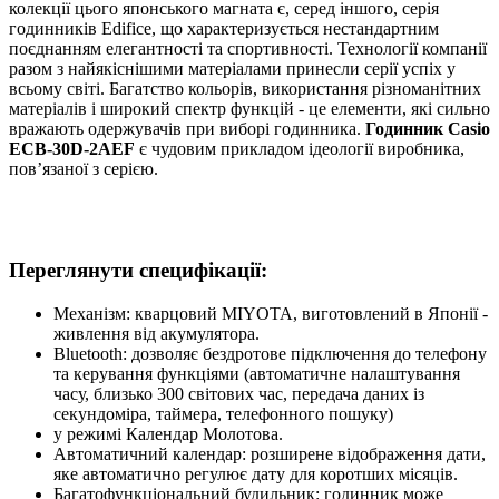
колекції цього японського магната є, серед іншого, серія
годинників Edifice, що характеризується нестандартним
поєднанням елегантності та спортивності. Технології компанії
разом з найякіснішими матеріалами принесли серії успіх у
всьому світі. Багатство кольорів, використання різноманітних
матеріалів і широкий спектр функцій - це елементи, які сильно
вражають одержувачів при виборі годинника.
Годинник Casio
ECB-30D-2AEF
є чудовим прикладом ідеології виробника,
пов’язаної з серією.
Переглянути специфікації:
Механізм: кварцовий MIYOTA, виготовлений в Японії -
живлення від акумулятора.
Bluetooth: дозволяє бездротове підключення до телефону
та керування функціями (автоматичне налаштування
часу, близько 300 світових час, передача даних із
секундоміра, таймера, телефонного пошуку)
у режимі Календар Молотова.
Автоматичний календар: розширене відображення дати,
яке автоматично регулює дату для коротших місяців.
Багатофункціональний будильник: годинник може