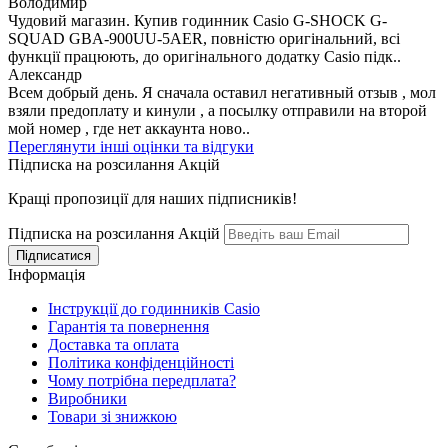
Володимир
Чудовий магазин. Купив годинник Casio G-SHOCK G-
SQUAD GBA-900UU-5AER, повністю оригінальний, всі
функції працюють, до оригінального додатку Casio підк..
Александр
Всем добрый день. Я сначала оставил негативный отзыв , мол
взяли предоплату и кинули , а посылку отправили на второй
мой номер , где нет аккаунта ново..
Переглянути інші оцінки та відгуки
Підписка на розсилання Акцій
Кращі пропозиції для наших підписників!
Підписка на розсилання Акцій
Інформація
Інструкції до годинників Casio
Гарантія та повернення
Доставка та оплата
Політика конфіденційності
Чому потрібна передплата?
Виробники
Товари зі знижкою