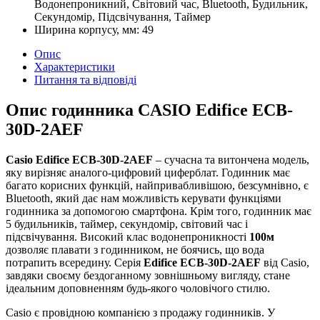
Водонепроникний, Світовий час, Bluetooth, Будильник,
Секундомір, Підсвічування, Таймер
Ширина корпусу, мм:
49
Опис
Характеристики
Питання та відповіді
Опис годинника CASIO Edifice ECB-
30D-2AEF
Casio Edifice ECB-30D-2AEF
– сучасна та витончена модель,
яку вирізняє аналого-цифровий циферблат. Годинник
має
багато корисних функцій, найпривабливішою, безсумнівно, є
Bluetooth, який дає нам можливість керувати функціями
годинника за допомогою смартфона. Крім того, годинник має
5 будильників, таймер, секундомір, світовий час і
підсвічування. Високий клас водонепроникності
100м
дозволяє плавати з годинником, не боячись, що вода
потрапить всередину. Серія
Edifice ECB-30D-2AEF
від Casio,
завдяки своєму бездоганному зовнішньому вигляду, стане
ідеальним доповненням будь-якого чоловічого стилю.
Casio є провідною компанією з продажу годинників. У