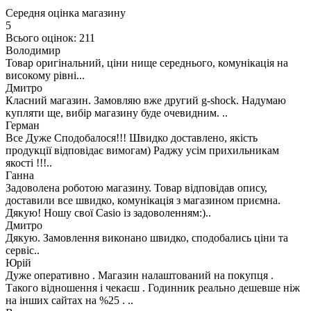
Середня оцінка магазину
5
Всього оцінок: 211
Володимир
Товар оригінальний, ціни нище середнього, комунікація на
високому рівні...
Дмитро
Класний магазин. Замовляю вже другий g-shock. Надумаю
купляти ще, вибір магазину буде очевидним. ..
Герман
Все Дуже Сподобалося!!! Швидко доставлено, якість
продукції відповідає вимогам) Раджу усім прихильникам
якості !!!..
Ганна
Задоволена роботою магазину. Товар відповідав опису,
доставили все швидко, комунікація з магазином приємна.
Дякую! Ношу свої Casio із задоволенням:)..
Дмитро
Дякую. Замовлення виконано швидко, сподобались ціни та
сервіс..
Юрій
Дуже оперативно . Магазин налаштований на покупця .
Такого відношення і чекаєш . Годинник реально дешевше ніж
на інших сайтах на %25 . ..