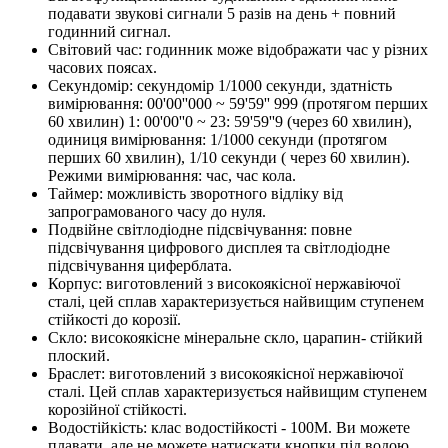
подавати звукові сигнали 5 разів на день + повний
годинний сигнал.
Світовий час: годинник може відображати час у різних
часових поясах.
Секундомір: секундомір 1/1000 секунди, здатність
вимірювання: 00'00''000 ~ 59'59'' 999 (протягом перших
60 хвилин) 1: 00'00''0 ~ 23: 59'59''9 (через 60 хвилин),
одиниця вимірювання: 1/1000 секунди (протягом
перших 60 хвилин), 1/10 секунди ( через 60 хвилин).
Режими вимірювання: час, час кола.
Таймер: можливість зворотного відліку від
запрограмованого часу до нуля.
Подвійне світлодіодне підсвічування: повне
підсвічування цифрового дисплея та світлодіодне
підсвічування циферблата.
Корпус: виготовлений з високоякісної нержавіючої
сталі, цей сплав характеризується найвищим ступенем
стійкості до корозії.
Скло: високоякісне мінеральне скло, царапин- стійкий
плоский.
Браслет: виготовлений з високоякісної нержавіючої
сталі. Цей сплав характеризується найвищим ступенем
корозійної стійкості.
Водостійкість: клас водостійкості - 100М. Ви можете
плавати, але не можете натискати кнопки під водою.