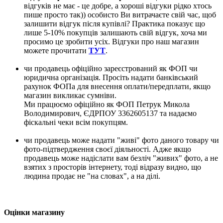
відгуків не має - це добре, а хороші відгуки рідко хтось
пише просто так)) особисто Ви витрачаєте свій час, щоб
залишити відгук після купівлі? Практика показує що
лише 5-10% покупців залишають свій відгук, хоча ми
просимо це зробити усіх. Відгуки про наш магазин
можете прочитати
ТУТ
.
чи продавець офіційно зареєстрований як ФОП чи
юридична організація. Просіть надати банківський
рахунок ФОПа для внесення оплати/передплати, якщо
магазин викликає сумніви.
Ми працюємо офіційно як ФОП Петрук Микола
Володимирович, ЄДРПОУ 3362605137 та надаємо
фіскальні чеки всім покупцям.
чи продавець може надати "живі" фото даного товару чи
фото-підтвердження своєї діяльності. Адже якщо
продавець може надіслати вам безліч "живих" фото, а не
взятих з просторів інтернету, тоді відразу видно, що
людина продає не "на словах", а на ділі.
Оцінки магазину