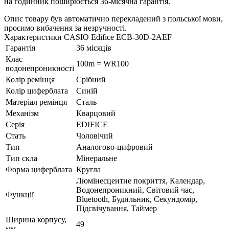
на годинник поширюється 36-місячна гарантія.
Опис товару був автоматично перекладений з польської мови,
просимо вибачення за незручності.
Характеристики CASIO Edifice ECB-30D-2AEF
Гарантія
36 місяців
Клас
100m = WR100
водонепроникності
Колір ремінця
Срібний
Колір циферблата
Синій
Матеріал ремінця
Сталь
Механізм
Кварцовий
Серія
EDIFICE
Стать
Чоловічий
Тип
Аналогово-цифровий
Тип скла
Мінеральне
Форма циферблата
Кругла
Люмінесцентне покриття, Календар,
Водонепроникний, Світовий час,
Функції
Bluetooth, Будильник, Секундомір,
Підсвічування, Таймер
Ширина корпусу,
49
мм