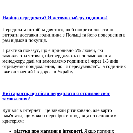
Навіщо передплата? Я ж точно заберу годинник!
Передплата потрібна для того, щоб покрити логістичні
витрати доставки годинника з Польщі та його повернення в
разі відмови покупця.
Практика показує, що є приблизно 5% людей, які
замовляються товар, підтверджують своє замовлення
менеджеру, далі ми замовляємо годинник і через 1-3 днів
отримуємо повідомлення, що "я передумав/ла"... а годинник
вже оплачений і в дорозі в Україну.
Які гарантії, що після передплати я отримаю своє
замовлення?
Купівля в інтернеті - це завжди ризиковано, але варто
пам'ятати, що можна перевірити продавця по основним
критеріям:
відгуки про магазин в інтернеті
. Якщо поганих