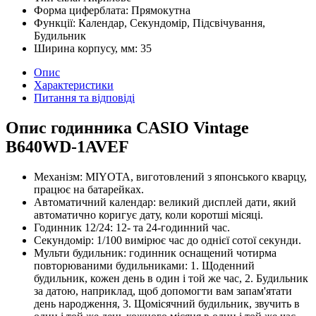
Форма циферблата:
Прямокутна
Функції:
Календар, Секундомір, Підсвічування,
Будильник
Ширина корпусу, мм:
35
Опис
Характеристики
Питання та відповіді
Опис годинника CASIO Vintage
B640WD-1AVEF
Механізм: MIYOTA, виготовлений з японського кварцу,
працює на батарейках.
Автоматичний календар: великий дисплей дати, який
автоматично коригує дату, коли коротші місяці.
Годинник 12/24: 12- та 24-годинний час.
Секундомір: 1/100 вимірює час до однієї сотої секунди.
Мульти будильник: годинник оснащений чотирма
повторюваними будильниками: 1. Щоденний
будильник, кожен день в один і той же час, 2. Будильник
за датою, наприклад, щоб допомогти вам запам'ятати
день народження, 3. Щомісячний будильник, звучить в