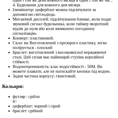
один і той же день кожного місяця в один і той же час ,
4. Будильник для кожного дня місяця.
Ілюмінатор: циферблат можна підсвічувати за
допомогою світлодіода.
Мигаючий дисплей: підсвічування блимає, коли подає
звуковий сигнал будильника, коли таймер зворотний
відлік до нуля або коли ввімкнено погодинну
сигналізацію.
Конверт: пластиковий.
Скло: ви Виготовлений з прозорого пластику, легко
полірується - плоский
Браслет: виготовлений з високоякісної нержавіючої
сталі. Цей сплав має найвищий ступінь корозійної
стійкості.
Водонепроникність: клас водостійкості - 50М. Ви
можете плавати, але не натискайте кнопки під водою.
Задня частина корпусу: гвинтовий.
Кольори:
футляр : срібло
li>
циферблат: чорний і сірий
браслет: срібний