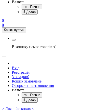
Валюта
грн. Гривня
$ Долар
0
0
Кошик пустий
В кошику немає товарів :(
Вхід
Реєстрація
Закладки
0
Кошик замовлень
Оформлення замовлення
Валюта
грн. Гривня
$ Долар
> Для військових <