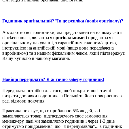
Годинник оригінальний? Чи це репліка (копія оригіналу)?
Абсолютно всі годинники, які представлені на нашому сайті
clocker.com.ua, являються
оригінальними
і продаються в
оригінальному пакуванні, з гарантійним талоном/картою,
інструкцією на англійській мові (якщо вона передбачена
виробником) та з нашим фіскальним чеком, який підтверджує
Вашу купівлю в нашому магазині.
Навіщо передплата? Я ж точно заберу годинник!
Передплата потрібна для того, щоб покрити логістичні
витрати доставки годинника з Польщі та його повернення в
разі відмови покупця.
Практика показує, що є приблизно 5% людей, які
замовляються товар, підтверджують своє замовлення
менеджеру, далі ми замовляємо годинник і через 1-3 днів
отримуємо повідомлення, що "я передумав/ла"... а годинник