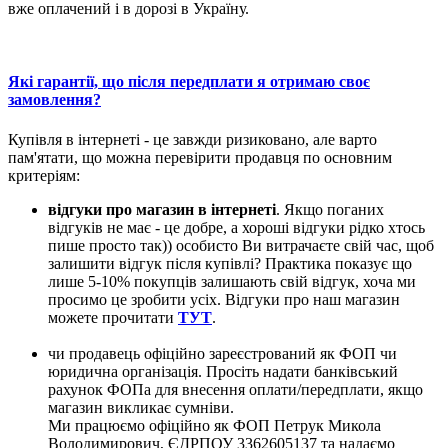
вже оплачений і в дорозі в Україну.
Які гарантії, що після передплати я отримаю своє
замовлення?
Купівля в інтернеті - це завжди ризиковано, але варто
пам'ятати, що можна перевірити продавця по основним
критеріям:
відгуки про магазин в інтернеті
. Якщо поганих
відгуків не має - це добре, а хороші відгуки рідко хтось
пише просто так)) особисто Ви витрачаєте свій час, щоб
залишити відгук після купівлі? Практика показує що
лише 5-10% покупців залишають свій відгук, хоча ми
просимо це зробити усіх. Відгуки про наш магазин
можете прочитати
ТУТ
.
чи продавець офіційно зареєстрований як ФОП чи
юридична організація. Просіть надати банківський
рахунок ФОПа для внесення оплати/передплати, якщо
магазин викликає сумніви.
Ми працюємо офіційно як ФОП Петрук Микола
Володимирович, ЄДРПОУ 3362605137 та надаємо