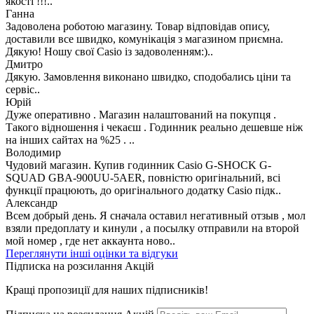
якості !!!..
Ганна
Задоволена роботою магазину. Товар відповідав опису,
доставили все швидко, комунікація з магазином приємна.
Дякую! Ношу свої Casio із задоволенням:)..
Дмитро
Дякую. Замовлення виконано швидко, сподобались ціни та
сервіс..
Юрій
Дуже оперативно . Магазин налаштований на покупця .
Такого відношення і чекаєш . Годинник реально дешевше ніж
на інших сайтах на %25 . ..
Володимир
Чудовий магазин. Купив годинник Casio G-SHOCK G-
SQUAD GBA-900UU-5AER, повністю оригінальний, всі
функції працюють, до оригінального додатку Casio підк..
Александр
Всем добрый день. Я сначала оставил негативный отзыв , мол
взяли предоплату и кинули , а посылку отправили на второй
мой номер , где нет аккаунта ново..
Переглянути інші оцінки та відгуки
Підписка на розсилання Акцій
Кращі пропозиції для наших підписників!