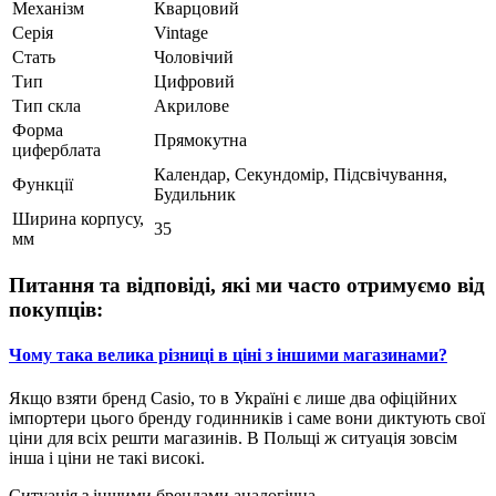
Механізм
Кварцовий
Серія
Vintage
Стать
Чоловічий
Тип
Цифровий
Тип скла
Акрилове
Форма
Прямокутна
циферблата
Календар, Секундомір, Підсвічування,
Функції
Будильник
Ширина корпусу,
35
мм
Питання та відповіді, які ми часто отримуємо від
покупців:
Чому така велика різниці в ціні з іншими магазинами?
Якщо взяти бренд Casio, то в Україні є лише два офіційних
імпортери цього бренду годинників і саме вони диктують свої
ціни для всіх решти магазинів. В Польщі ж ситуація зовсім
інша і ціни не такі високі.
Ситуація з іншими брендами аналогічна.