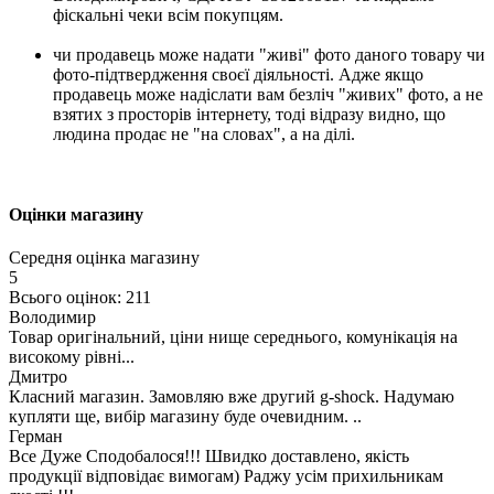
фіскальні чеки всім покупцям.
чи продавець може надати "живі" фото даного товару чи
фото-підтвердження своєї діяльності. Адже якщо
продавець може надіслати вам безліч "живих" фото, а не
взятих з просторів інтернету, тоді відразу видно, що
людина продає не "на словах", а на ділі.
Оцінки магазину
Середня оцінка магазину
5
Всього оцінок: 211
Володимир
Товар оригінальний, ціни нище середнього, комунікація на
високому рівні...
Дмитро
Класний магазин. Замовляю вже другий g-shock. Надумаю
купляти ще, вибір магазину буде очевидним. ..
Герман
Все Дуже Сподобалося!!! Швидко доставлено, якість
продукції відповідає вимогам) Раджу усім прихильникам