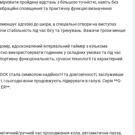
ірювати пройдену відстань з більшою точністю, навіть без
 вібраційні сповіщення та практичну функцію визначення
меншує адгезію до шкіри, а спеціальні отвори на виступах
ючи стабільність під час бігу та тренувань. Важачи трохи менше
домір, вдосконалений інтервальний таймер з кількома
тно використовувати годинник у складних умовах та під час
портивну функціональність, сучасні технології та характерний
HOCK стала символом надійності та довговічності, заслуживши
, і сьогодні вони продовжують лідирувати в галузі. Серія **G-
ER**.
томатичний/ручний час проходження кола, автоматична пауза,