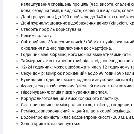
налаштування сповіщень про ціль (час, висота, спалені к
кола, середній темп, швидкість, середня швидкість, спален
Дані тренування (до 100 пробіжок, до 140 кіл за пробіжку)
Дані журналу: щоденне відображення даних (кількість кр
Створіть профіль користувача.
Режим польоту.
Світовий час: 38 часових поясів* (38 міст + універсаль
оновлення під час підключення до смартфона.
Годинник має вібрацію, його можна вмикати/вимикати.
Таймер: може вести зворотний відлік від попередньо вст
12/24 годинник: може відображати час у 12-годинному 
Секундомір: вимірює пройдений час до 99 годин 59 хвилин
Будильник: годинник може подавати звуковий сигнал 4 р
Функція енергозбереження (дисплей вмикається вимикаєт
Підсвічування: опція підсвічування дисплея.
Корпус: виготовлений з високоякісного пластику.
Скло: високоякісне мінеральне скло, стійке до подряпин -
Ремінець: високоякісний, міцний пластиковий ремінець.
Водонепроникність: клас водонепроникності - 200 м. Ви 
Задня кришка: нагвинчується.