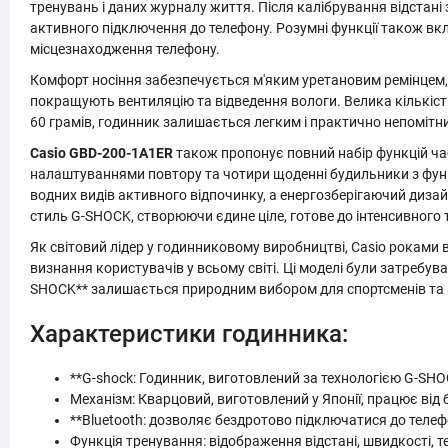
тренувань і даних журналу життя. Після калібрування відстан
активного підключення до телефону. Розумні функції також вк
місцезнаходження телефону.
Комфорт носіння забезпечується м'яким уретановим ремінцем, р
покращують вентиляцію та відведення вологи. Велика кількість 
60 грамів, годинник залишається легким і практично непомітн
Casio GBD-200-1A1ER
також пропонує повний набір функцій час
налаштуваннями повтору та чотири щоденні будильники з функ
водних видів активного відпочинку, а енергозберігаючий дизай
стиль G-SHOCK, створюючи єдине ціле, готове до інтенсивного
Як світовий лідер у годинниковому виробництві, Casio роками
визнання користувачів у всьому світі. Ці моделі були затребува
SHOCK** залишається природним вибором для спортсменів та 
Характеристики годинника:
**G-shock: Годинник, виготовлений за технологією G-SHOC
Механізм: Кварцовий, виготовлений у Японії, працює від 
**Bluetooth: дозволяє бездротово підключатися до телеф
Функція тренування: відображення відстані, швидкості,