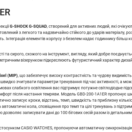
1ER
екції
G-SHOCK G-SQUAD
, створений для активних людей, які очікую
овлений з легкого та надзвичайно стійкого до ударів матеріалу, р
ь. Інтеграція елементів корпусу з безелем надає годиннику більш компа
 та сирого, схожого на інструмент, вигляду, який добре поєднуєтьс
ометричним візерунком підкреслюють футуристичний характер дизайн
xel (MIP)
, що забезпечує високу контрастність та чудову видимість
 швидко зчитувати параметри тренування під час активності, а мо
вах слабкого освітлення вас підтримує потужне світлодіодне підсв
мфорт після настання темряви. Модель GBD-200-1A1ER пропонує ши
ично записує кроки, відстань, темп, швидкість та приблизну кількі
 та автоматичні кола, сповіщення про темп та цілі тренувань з підт
дозволяє записувати дані до 100 бігових сесій разом із детальним
тосунком CASIO WATCHES, пропонуючи автоматичну синхронізацію ча