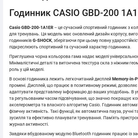
Годинник CASIO GBD-200 1A
Casio GBD-200-1A1ER
– це сучасний спортивний годинник з кол
для тренувань. Ця модель має оновлений дизайн корпусу, вигот
годинників
G-SHOCK
, зберігаючи при цьому повну ударостійкіст
підкреслюють спортивний та сучасний характер годинника.
Приглушена чорна кольорова гама надає моделі універсальності
Мінімалістичні деталі та витончена текстура скла з ніжним ге
роль у цій моделі.
В основі годинника лежить легкочитаний дисплей
Memory-in-Pi
промені. Дисплей, що працює в позитивному режимі, дозволяє
адаптувати представлену інформацію до ваших уподобань. В умо
та регульованим часом підсвічування, що значно покращує ко
акселерометра та власного алгоритму Casio. Годинник автомат
фізичну активність. Такі функції, як автоматична пауза, ручні
зусилля та ефективно планувати тренування. Пам'ять пристрою 
журнал активності.
Завдяки вбудованому модулю Bluetooth годинник працює із зас