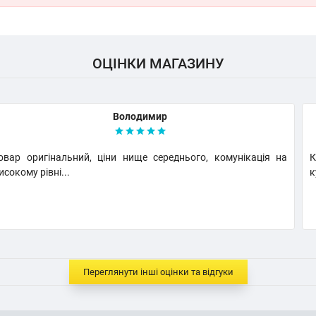
ОЦІНКИ МАГАЗИНУ
Володимир
овар оригінальний, ціни нище середнього, комунікація на
К
исокому рівні...
к
Переглянути інші оцінки та відгуки