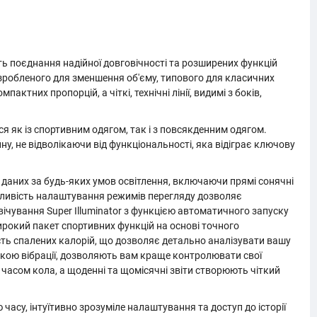
ть поєднання надійної довговічності та розширених функцій
озробленого для зменшення об'єму, типового для класичних
ктних пропорцій, а чіткі, технічні лінії, видимі з боків,
я як із спортивним одягом, так і з повсякденним одягом.
у, не відволікаючи від функціональності, яка відіграє ключову
 даних за будь-яких умов освітлення, включаючи прямі сонячні
жливість налаштування режимів перегляду дозволяє
ічування Super Illuminator з функцією автоматичного запуску
рокий пакет спортивних функцій на основі точного
сть спалених калорій, що дозволяє детально аналізувати вашу
римкою вібрації, дозволяють вам краще контролювати свої
 часом кола, а щоденні та щомісячні звіти створюють чіткий
су, інтуїтивно зрозуміле налаштування та доступ до історії