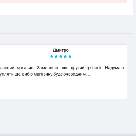
Дмитро
ласний магазин. Замовляю вже другий g-shock. Надумаю
В
упляти ще, вибір магазину буде очевидним. ..
в