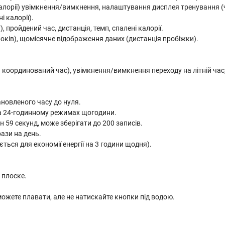
алорії) увімкнення/вимкнення, налаштування дисплея тренування (ча
і калорії).
, пройдений час, дистанція, темп, спалені калорії.
оків), щомісячне відображення даних (дистанція пробіжки).
ний координований час), увімкнення/вимкнення переходу на літній ча
ановленого часу до нуля.
та 24-годинному режимах щогодини.
 59 секунд, може зберігати до 200 записів.
ази на день.
ься для економії енергії на 3 години щодня).
 плоске.
можете плавати, але не натискайте кнопки під водою.