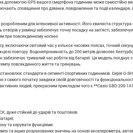
і за допомогою GPS вашого смартфона годинник може самостійно вим
лючають сповіщення про дзвінки, повідомлення та події календаря,
озробленим для інтенсивної активності. Його хвиляста структура з
отворів у ремінці забезпечує точну посадку на зап'ясті, забезпечу
им при повсякденному носінні.
у, включаючи світовий час у кількох часових поясах, точний секун
цією повтору. Водонепроникність до 200 метрів дозволяє безтурбо
н забезпечує тривалий час роботи від батареї. Ця модель поєднує с
 темпу повсякденного життя та тренувань.
 встановлює стандарти в сегменті спортивних годинників. Серія G-S
ні з самого початку завдяки своїй довговічності та функціональності
активних людей, прекрасним прикладом чого є **Casio GBD-200-1A1
K, дуже стійкий до ударів та поштовхів.
батареї.
ону та керувати функціями.
 темпу та інших розрахованих значень на основі акселерометра, ав