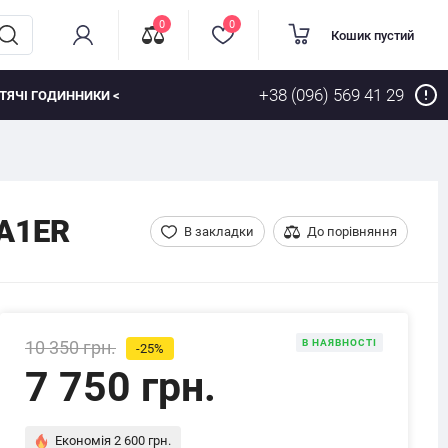
0
0
Кошик пустий
+38 (096) 569 41 29
ТЯЧІ ГОДИННИКИ <
1A1ER
В закладки
До порівняння
10 350 грн.
В НАЯВНОСТІ
-25%
7 750 грн.
Економія 2 600 грн.