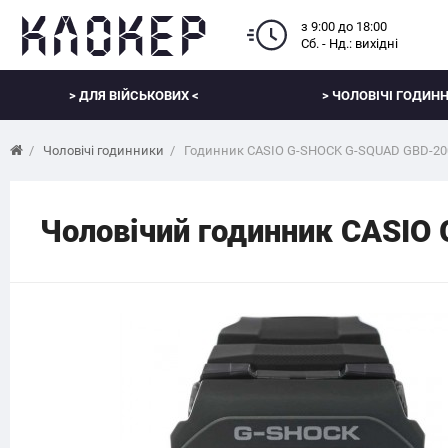
з 9:00 до 18:00
Сб. - Нд.: вихідні
> ДЛЯ ВІЙСЬКОВИХ <
> ЧОЛОВІЧІ ГОДИНН
Чоловічі годинники
Годинник CASIO G-SHOCK G-SQUAD GBD-20
Чоловічий годинник CASI