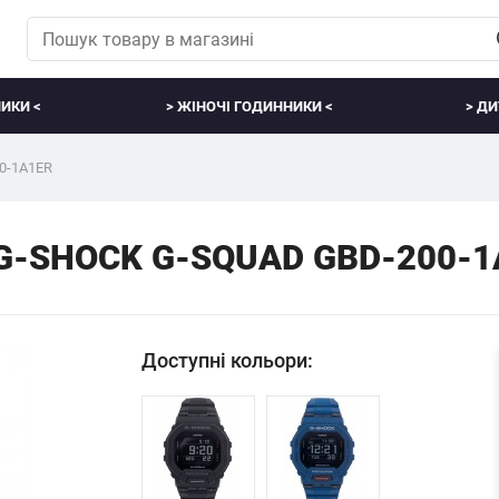
ИКИ <
> ЖІНОЧІ ГОДИННИКИ <
> ДИ
0-1A1ER
O G-SHOCK G-SQUAD GBD-200-
Доступні кольори: