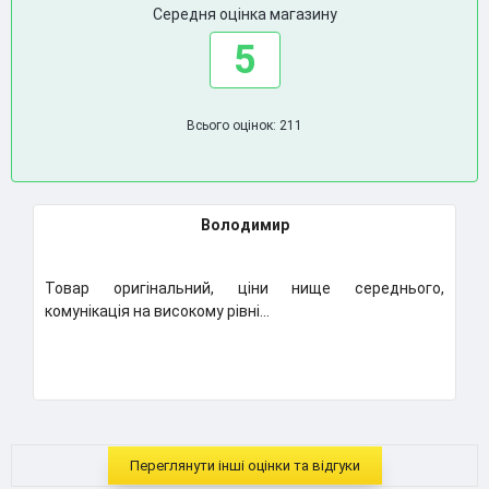
Середня оцінка магазину
5
Всього оцінок: 211
Володимир
Товар оригінальний, ціни нище середнього,
К
комунікація на високому рівні...
Н
..
Переглянути інші оцінки та відгуки