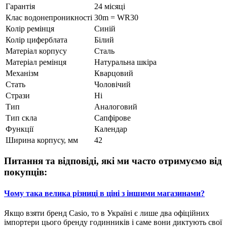
Гарантія
24 місяці
Клас водонепроникності
30m = WR30
Колір ремінця
Синій
Колір циферблата
Білий
Матеріал корпусу
Сталь
Матеріал ремінця
Натуральна шкіра
Механізм
Кварцовий
Стать
Чоловічий
Стрази
Ні
Тип
Аналоговий
Тип скла
Сапфірове
Функції
Календар
Ширина корпусу, мм
42
Питання та відповіді, які ми часто отримуємо від
покупців:
Чому така велика різниці в ціні з іншими магазинами?
Якщо взяти бренд Casio, то в Україні є лише два офіційних
імпортери цього бренду годинників і саме вони диктують свої