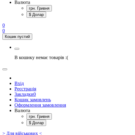
Валюта
грн. Гривня
$ Долар
0
0
Кошик пустий
В кошику немає товарів :(
Вхід
Реєстрація
Закладки
0
Кошик замовлень
Оформлення замовлення
Валюта
грн. Гривня
$ Долар
> Для військових <