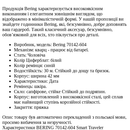
Продукція Bering характеризується високоякісним
виконанням і елегантним зовнішнім виглядом, що
відображено в мінімалістичній формі. У нашій пропозиції ви
знайдете годинники Bering, які, безсумнівно, добре доповнять
ваш гардероб. Такий класичний аксесуар, безсумнівно,
обов’язковий для всіх, хто піклується про деталі.
Виробник, модель: Bering 70142-604
Механізм: кварц - працює від батареї.
Стать: Чоловіча
Колір Циферблат: білий
Колір ремінця: синій
Водостійкість: 30 м. Стійкий до дощу та бризок.
Корпус: ширина 42 мм
Характеристики: Дата
Ремінець: шкіра.
Скло: сапфірове, стійке Стійкий до подряпин.
Корпус: виготовлений з високоякісної сталі, цей сплав
має найвищий ступінь корозійної стійкості.
Закриття: пряжка
Опис товару був автоматично перекладений з польської мови,
просимо вибачення за незручності.
Характеристики BERING 70142-604 Smart Traveler