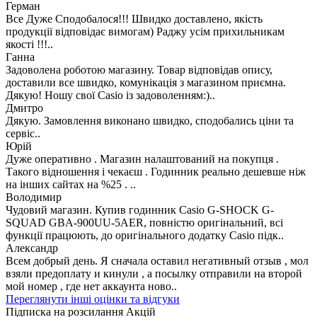
Герман
Все Дуже Сподобалося!!! Швидко доставлено, якість
продукції відповідає вимогам) Раджу усім прихильникам
якості !!!..
Ганна
Задоволена роботою магазину. Товар відповідав опису,
доставили все швидко, комунікація з магазином приємна.
Дякую! Ношу свої Casio із задоволенням:)..
Дмитро
Дякую. Замовлення виконано швидко, сподобались ціни та
сервіс..
Юрій
Дуже оперативно . Магазин налаштований на покупця .
Такого відношення і чекаєш . Годинник реально дешевше ніж
на інших сайтах на %25 . ..
Володимир
Чудовий магазин. Купив годинник Casio G-SHOCK G-
SQUAD GBA-900UU-5AER, повністю оригінальний, всі
функції працюють, до оригінального додатку Casio підк..
Александр
Всем добрый день. Я сначала оставил негативный отзыв , мол
взяли предоплату и кинули , а посылку отправили на второй
мой номер , где нет аккаунта ново..
Переглянути інші оцінки та відгуки
Підписка на розсилання Акцій