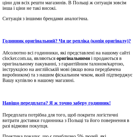
ціни для всіх решти магазинів. В Польщі ж ситуація зовсім
інша і ціни не такі високі.
Ситуація з іншими брендами аналогічна.
Годинник оригінальний? Чи це репліка (копія оригіналу)?
Абсолютно всі годинники, які представлені на нашому сайті
clocker.com.ua, являються
оригінальними
і продаються в
оригінальному пакуванні, з гарантійним талоном/картою,
інструкцією на англійській мові (якщо вона передбачена
виробником) та з нашим фіскальним чеком, який підтверджує
Вашу купівлю в нашому магазині.
Навіщо передплата? Я ж точно заберу годинник!
Передплата потрібна для того, щоб покрити логістичні
витрати доставки годинника з Польщі та його повернення в
разі відмови покупця.
Практика показує, що є приблизно 5% людей, які