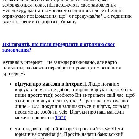
замовляються товар, підтверджують своє замовлення
менеджеру, далі ми замовляємо годинник і через 1-3 днів
отримуємо повідомлення, що "я передумав/ла"... а годинник
вже оплачений і в дорозі в Україну.
Які гарантії, що після передплати я отримаю своє
замовлення?
Купівля в інтернеті - це завжди ризиковано, але варто
пам'ятати, що можна перевірити продавця по основним
критеріям:
відгуки про магазин в інтернеті
. Якщо поганих
відгуків не має - це добре, а хороші відгуки рідко хтось
пише просто так)) особисто Ви витрачаєте свій час, щоб
залишити відгук після купівлі? Практика показує що
лише 5-10% покупців залишають свій відгук, хоча ми
просимо це зробити усіх. Відгуки про наш магазин
можете прочитати
ТУТ
.
чи продавець офіційно зареєстрований як ФОП чи
юридична організація. Просіть надати банківський