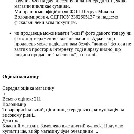
рахунок ФОПа для внесення оплати/передплати, якщо
магазин викликає сумніви.
Ми працюємо офіційно як ФОП Петрук Микола
Володимирович, ЄДРПОУ 3362605137 та надаємо
фіскальні чеки всім покупцям.
чи продавець може надати "живі" фото даного товару чи
фото-підтвердження своєї діяльності. Адже якщо
продавець може надіслати вам безліч "живих" фото, а не
взятих з просторів інтернету, тоді відразу видно, що
людина продає не "на словах", а на ділі.
Оцінки магазину
Середня оцінка магазину
5
Всього оцінок: 211
Володимир
Товар оригінальний, ціни нище середнього, комунікація на
високому рівні...
Дмитро
Класний магазин. Замовляю вже другий g-shock. Надумаю
купляти ще, вибір магазину буде очевидним. ..