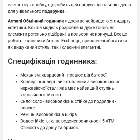
елегантну коробку, що робить цей продукт ідеальною ідеєю
для унікального
подарунка
.
Armani Обмінний годинник
> досягає найвищого стандарту
естетики. Кожна модель розроблена дуже точно, всі
елементи ретельно підібрані, а кольори не кричущі. Все це
робить годинники Armani Exchange, призначені збагатити
як вишуканий стиль, так і класичні елегантні.
Специфікація годинника:
Механізм: кварцовий - працює від батареї.
Конверт: конверт: виготовлений з високоякісної
нержавіючої сталі, яка має найвищий ступінь
корозійної стійкості.
Скло: скло - високоякісне, стійке до подряпин -
плоске.
Ремінь: високоякісна шкіра
Водостійкість: клас водонепроникності 5 АТМ.
Стійкість до дощу та бризок.