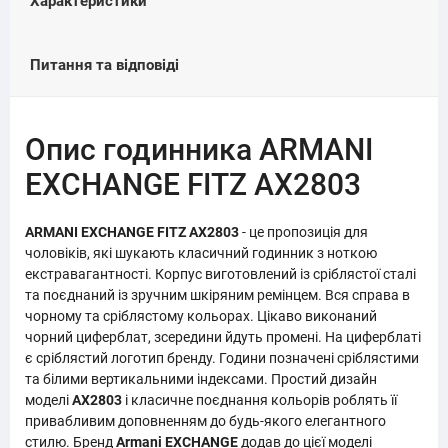
Характеристики
Питання та відповіді
Опис годинника ARMANI
EXCHANGE FITZ AX2803
ARMANI EXCHANGE FITZ AX2803
- це пропозиція для
чоловіків, які шукають класичний годинник з ноткою
екстравагантності. Корпус виготовлений із сріблястої сталі
та поєднаний із зручним шкіряним ремінцем. Вся справа в
чорному та сріблястому кольорах. Цікаво виконаний
чорний циферблат, зсередини йдуть промені. На циферблаті
є сріблястий логотип бренду. Години позначені сріблястими
та білими вертикальними індексами. Простий дизайн
моделі
AX2803
і класичне поєднання кольорів роблять її
привабливим доповненням до будь-якого елегантного
стилю. Бренд
Armani EXCHANGE
додав до цієї моделі