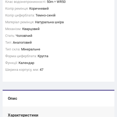
Клас водонепроникності:
50m = WR50
Колір ремінця:
Коричневий
Колір циферблата:
Темно-синій
Матеріал ремінця:
Натуральна шкіра
Механізм:
Кварцовий
Стать:
Чоловічий
Тип:
Аналоговий
Тип скла:
Мінеральне
Форма циферблата:
Кругла
Функції:
Календар
Ширина корпусу, мм:
47
Опис
Характеристики