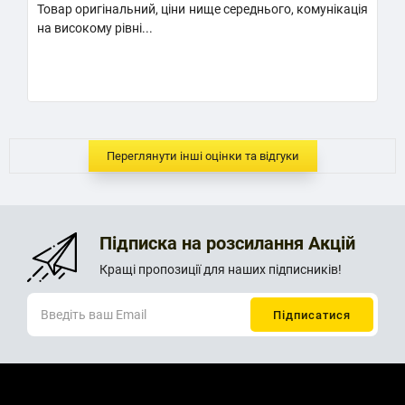
Товар оригінальний, ціни нище середнього, комунікація
К
на високому рівні...
Н
..
Переглянути інші оцінки та відгуки
Підписка на розсилання Акцій
Кращі пропозиції для наших підписників!